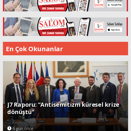
En Çok Okunanlar
J7 Raporu: "Antisemitizm küresel krize
dönüştü"
6 gün önce