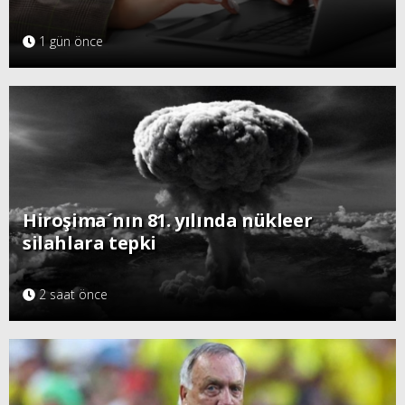
1 gün önce
Hiroşima´nın 81. yılında nükleer
silahlara tepki
2 saat önce