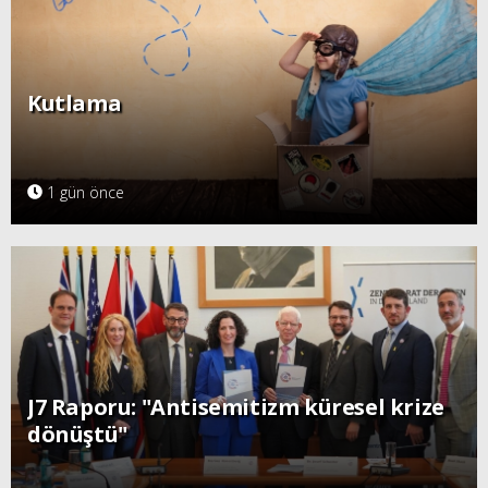
Kutlama
1 gün önce
J7 Raporu: "Antisemitizm küresel krize
dönüştü"