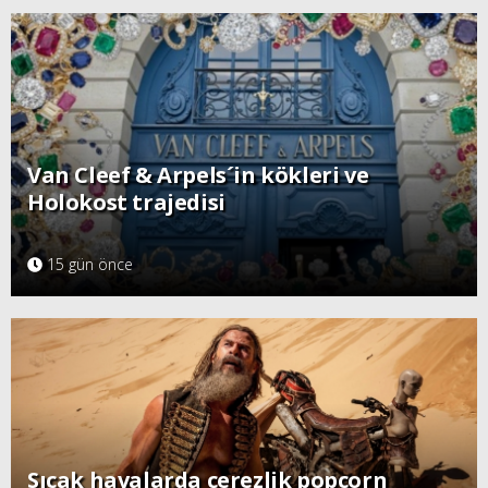
Van Cleef & Arpels´in kökleri ve
Holokost trajedisi
15 gün önce
Sıcak havalarda çerezlik popcorn