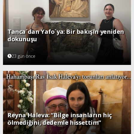
Tanca´dan Yafo´ya: Bir bakışın yeniden
dokunuşu
23 gün önce
Reyna Haleva: “Bilge insanların hiç
ölmediğini, dedemle hissettim”