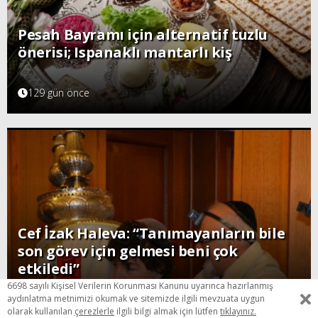
Pesah Bayramı için alternatif tuzlu
önerisi; Ispanaklı mantarlı kiş
129 gün önce
Cef İzak Haleva: “Tanımayanların bile
son görev için gelmesi beni çok
etkiledi”
6698 sayılı Kişisel Verilerin Korunması Kanunu uyarınca hazırlanmış
141 gün önce
aydınlatma metnimizi okumak ve sitemizde ilgili mevzuata uygun
olarak kullanılan
çerezlerle
ilgili bilgi almak için lütfen
tıklayınız.