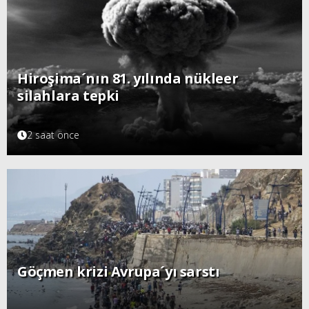
Hiroşima´nın 81. yılında nükleer
silahlara tepki
2 saat önce
Göçmen krizi Avrupa´yı sarstı