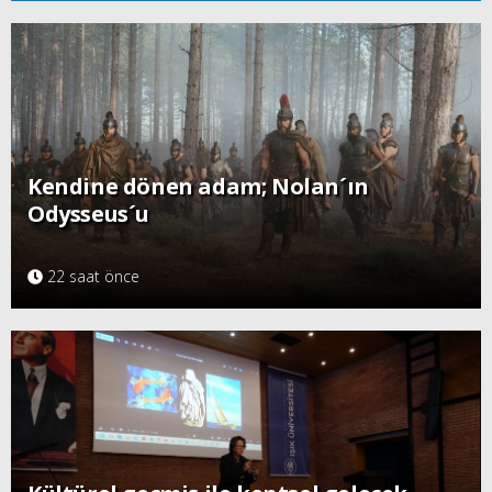
Kendine dönen adam; Nolan´ın
Odysseus´u
22 saat önce