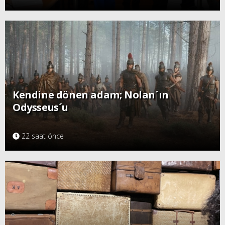
Kendine dönen adam; Nolan´ın
Odysseus´u
22 saat önce