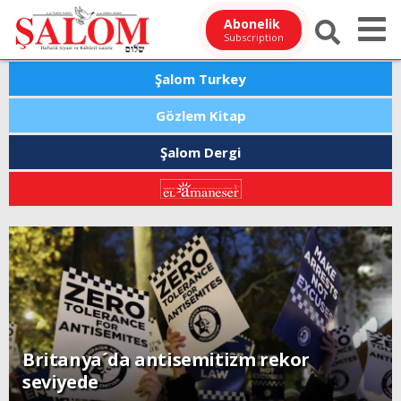
Abonelik
Subscription
Şalom Turkey
Gözlem Kitap
Şalom Dergi
Britanya´da antisemitizm rekor
seviyede