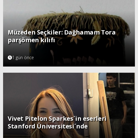
Müzeden Seçkiler: Dağhamam Tora
parşömen kılıfı
1 gün önce
Vivet Pitelon Sparkes´in eserleri
Stanford Üniversitesi´nde