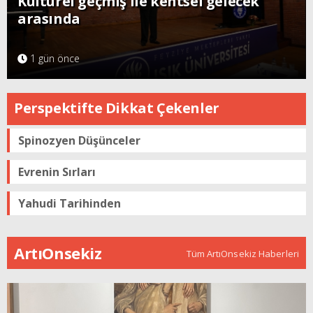
Kültürel geçmiş ile kentsel gelecek
arasında
1 gün önce
Perspektifte Dikkat Çekenler
Spinozyen Düşünceler
Evrenin Sırları
Yahudi Tarihinden
ArtıOnsekiz
Tüm ArtıOnsekiz Haberleri