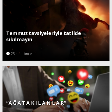
Temmuz tavsiyeleriyle tatilde
sıkılmayın
23 saat önce
“A Ğ A T A K I L A N L A R”