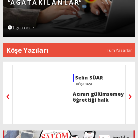
“A Ğ A T A K I L A N L A R”
1 gün önce
Köşe Yazıları
Tüm Yazarlar
Rav İzak ALALUF
BU HAFTA PERAŞA
‹
›
Ree - Bir şeyden dolayı