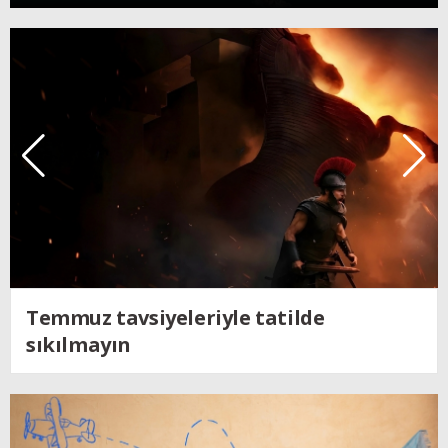
Kendine dönen adam; Nolan´ın
Odysseus´u