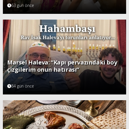
63 gün önce
Marsel Haleva: “Kapı pervazındaki boy
çizgilerim onun hatırası”
84 gün önce