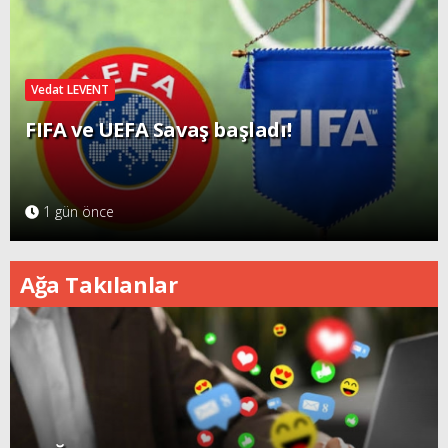
Vedat LEVENT
FIFA ve UEFA Savaş başladı!
1 gün önce
Ağa Takılanlar