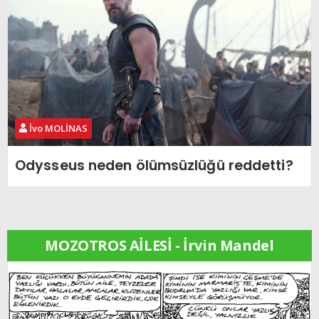
İvo MOLİNAS
Odysseus neden ölümsüzlüğü reddetti?
MOZOTROS AİLESİ - İrvin Mandel