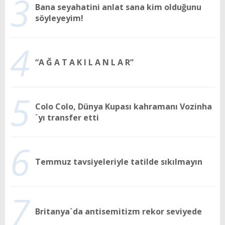
3
Bana seyahatini anlat sana kim olduğunu
söyleyeyim!
4
“A Ğ A T A K I L A N L A R”
5
Colo Colo, Dünya Kupası kahramanı Vozinha
´yı transfer etti
6
Temmuz tavsiyeleriyle tatilde sıkılmayın
7
Britanya´da antisemitizm rekor seviyede