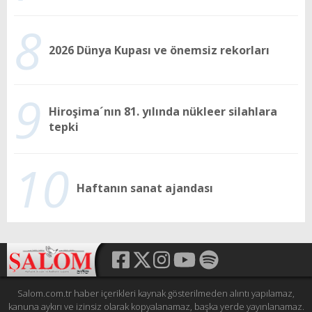
8
2026 Dünya Kupası ve önemsiz rekorları
9
Hiroşima´nın 81. yılında nükleer silahlara
tepki
10
Haftanın sanat ajandası
Salom.com.tr haber içerikleri kaynak gösterilmeden alıntı yapılamaz,
kanuna aykırı ve izinsiz olarak kopyalanamaz, başka yerde yayınlanamaz.