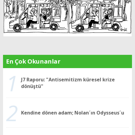
En Çok Okunanlar
1
J7 Raporu: "Antisemitizm küresel krize
dönüştü"
2
Kendine dönen adam; Nolan´ın Odysseus´u