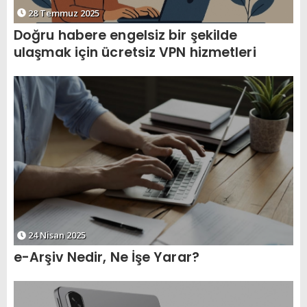
28 Temmuz 2025
Doğru habere engelsiz bir şekilde
ulaşmak için ücretsiz VPN hizmetleri
24 Nisan 2025
e-Arşiv Nedir, Ne İşe Yarar?