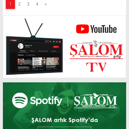
1
2
3
4
»