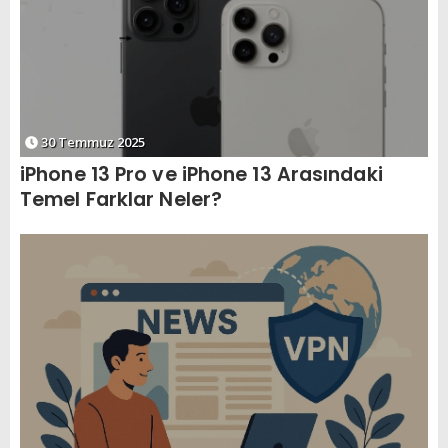
30 Temmuz 2025
iPhone 13 Pro ve iPhone 13 Arasındaki
Temel Farklar Neler?