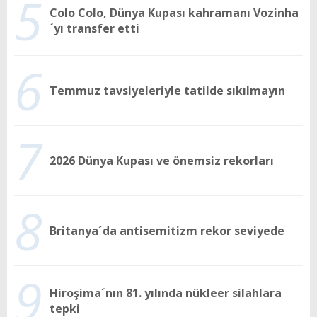
5
Colo Colo, Dünya Kupası kahramanı Vozinha
´yı transfer etti
6
Temmuz tavsiyeleriyle tatilde sıkılmayın
7
2026 Dünya Kupası ve önemsiz rekorları
8
Britanya´da antisemitizm rekor seviyede
9
Hiroşima´nın 81. yılında nükleer silahlara
tepki