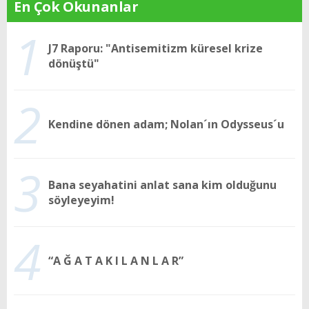
En Çok Okunanlar
1
J7 Raporu: "Antisemitizm küresel krize
dönüştü"
2
Kendine dönen adam; Nolan´ın Odysseus´u
3
Bana seyahatini anlat sana kim olduğunu
söyleyeyim!
4
“A Ğ A T A K I L A N L A R”