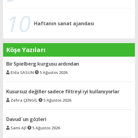
10
Haftanın sanat ajandası
Köşe Yazıları
Bir Spielberg kurgusu ardından
Kusursuz değiller sadece filtreyi iyi kullanıyorlar
Elda SASUN
5 Ağustos 2026
Zehra ÇENGİL
5 Ağustos 2026
Davud´un gözleri
Sami AJİ
5 Ağustos 2026
Ortak dil: Müzik
Riva DUVENYAZ
5 Ağustos 2026