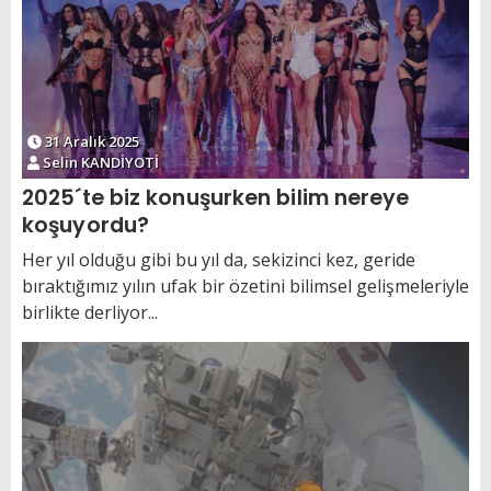
31 Aralık 2025
Selin KANDİYOTİ
2025´te biz konuşurken bilim nereye
koşuyordu?
Her yıl olduğu gibi bu yıl da, sekizinci kez, geride
bıraktığımız yılın ufak bir özetini bilimsel gelişmeleriyle
birlikte derliyor...