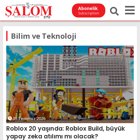
Abonelik
Subscription
Bilim ve Teknoloji
31 Temmuz 2026
Roblox 20 yaşında: Roblox Build, büyük
yapay zeka atılımı mı olacak?