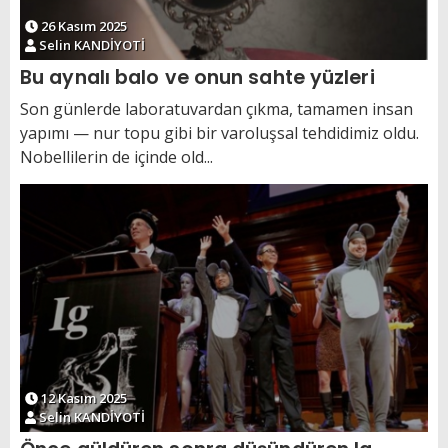
26 Kasım 2025
Selin KANDİYOTİ
Bu aynalı balo ve onun sahte yüzleri
Son günlerde laboratuvardan çıkma, tamamen insan
yapımı — nur topu gibi bir varoluşsal tehdidimiz oldu.
Nobellilerin de içinde old...
12 Kasım 2025
Selin KANDİYOTİ