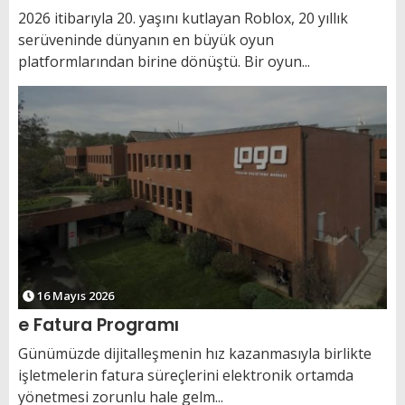
2026 itibarıyla 20. yaşını kutlayan Roblox, 20 yıllık
serüveninde dünyanın en büyük oyun
platformlarından birine dönüştü. Bir oyun...
16 Mayıs 2026
e Fatura Programı
Günümüzde dijitalleşmenin hız kazanmasıyla birlikte
işletmelerin fatura süreçlerini elektronik ortamda
yönetmesi zorunlu hale gelm...