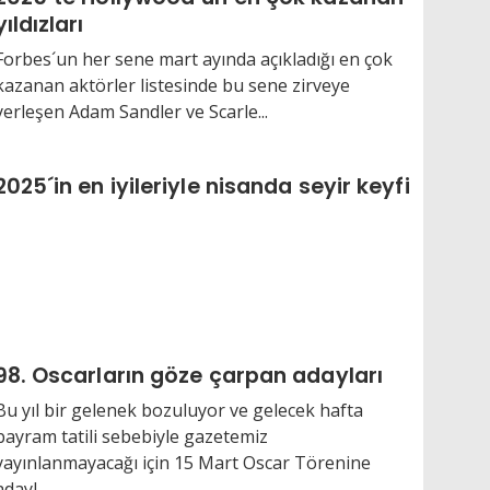
yıldızları
Forbes´un her sene mart ayında açıkladığı en çok
kazanan aktörler listesinde bu sene zirveye
yerleşen Adam Sandler ve Scarle...
2025´in en iyileriyle nisanda seyir keyfi
98. Oscarların göze çarpan adayları
Bu yıl bir gelenek bozuluyor ve gelecek hafta
bayram tatili sebebiyle gazetemiz
yayınlanmayacağı için 15 Mart Oscar Törenine
adayl...