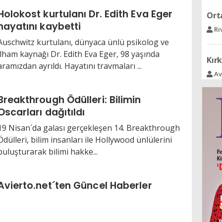
Ri
Holokost kurtulanı Dr. Edith Eva Eger
hayatını kaybetti
Kırk
Auschwitz kurtulanı, dünyaca ünlü psikolog ve
Av
ilham kaynağı Dr. Edith Eva Eger, 98 yaşında
aramızdan ayrıldı. Hayatını travmaları ...
Acı
Se
Breakthrough Ödülleri: Bilimin
Oscarları dağıtıldı
Ree 
19 Nisan´da galası gerçekleşen 14. Breakthrough
Ra
Ödülleri, bilim insanları ile Hollywood ünlülerini
buluşturarak bilimi hakke...
Ceng
Se
Avierto.net´ten Güncel Haberler