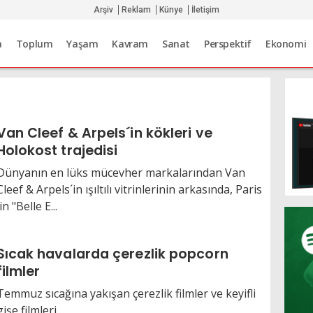
Arşiv
Reklam
Künye
İletişim
a
Toplum
Yaşam
Kavram
Sanat
Perspektif
Ekonomi
Van Cleef & Arpels´in kökleri ve
Holokost trajedisi
Dünyanın en lüks mücevher markalarından Van
Cleef & Arpels´in ışıltılı vitrinlerinin arkasında, Paris
´in "Belle E...
Sıcak havalarda çerezlik popcorn
filmler
Temmuz sıcağına yakışan çerezlik filmler ve keyifli
gişe filmleri…