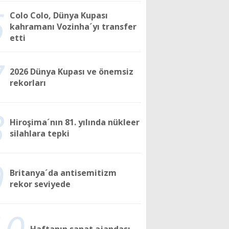
6
Colo Colo, Dünya Kupası
kahramanı Vozinha´yı transfer
etti
7
2026 Dünya Kupası ve önemsiz
rekorları
8
Hiroşima´nın 81. yılında nükleer
silahlara tepki
9
Britanya´da antisemitizm
rekor seviyede
10
Haftanın sanat ajandası