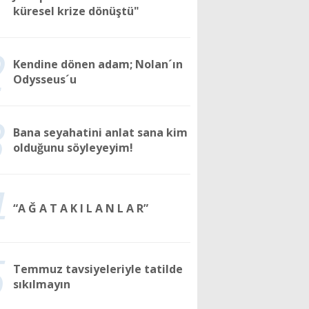
1
küresel krize dönüştü"
2
Kendine dönen adam; Nolan´ın
Odysseus´u
3
Bana seyahatini anlat sana kim
olduğunu söyleyeyim!
4
“A Ğ A T A K I L A N L A R”
5
Temmuz tavsiyeleriyle tatilde
sıkılmayın