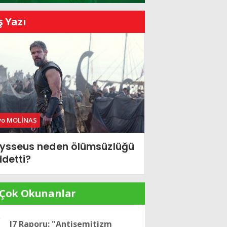
ş Yazı
vo MOLİNAS
ysseus neden ölümsüzlüğü
ddetti?
 Çok Okunanlar
J7 Raporu: "Antisemitizm