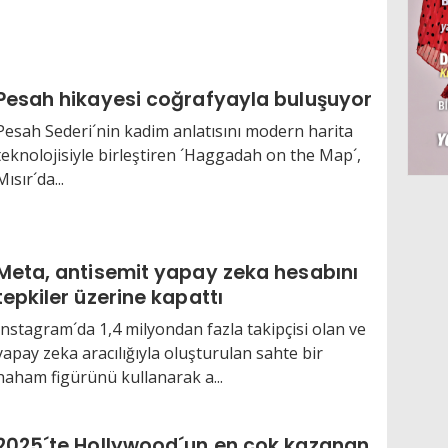
Pesah hikayesi coğrafyayla buluşuyor
Pesah Sederi´nin kadim anlatısını modern harita
teknolojisiyle birleştiren ´Haggadah on the Map´,
Mısır´da...
Meta, antisemit yapay zeka hesabını
tepkiler üzerine kapattı
Instagram´da 1,4 milyondan fazla takipçisi olan ve
yapay zeka aracılığıyla oluşturulan sahte bir
haham figürünü kullanarak a...
2025´te Hollywood´un en çok kazanan