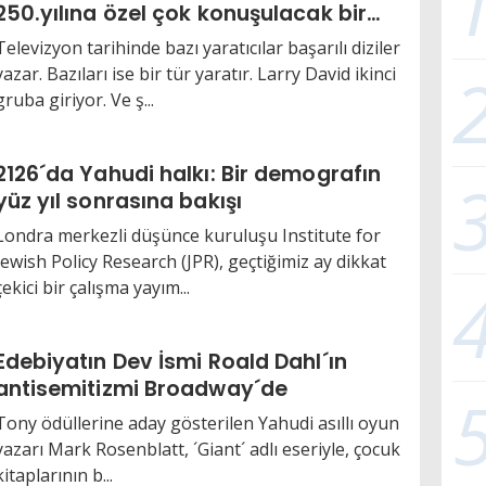
250.yılına özel çok konuşulacak bir
yapım
Televizyon tarihinde bazı yaratıcılar başarılı diziler
yazar. Bazıları ise bir tür yaratır. Larry David ikinci
gruba giriyor. Ve ş...
2126´da Yahudi halkı: Bir demografın
yüz yıl sonrasına bakışı
Londra merkezli düşünce kuruluşu Institute for
Jewish Policy Research (JPR), geçtiğimiz ay dikkat
çekici bir çalışma yayım...
Edebiyatın Dev İsmi Roald Dahl´ın
antisemitizmi Broadway´de
Tony ödüllerine aday gösterilen Yahudi asıllı oyun
yazarı Mark Rosenblatt, ´Giant´ adlı eseriyle, çocuk
kitaplarının b...