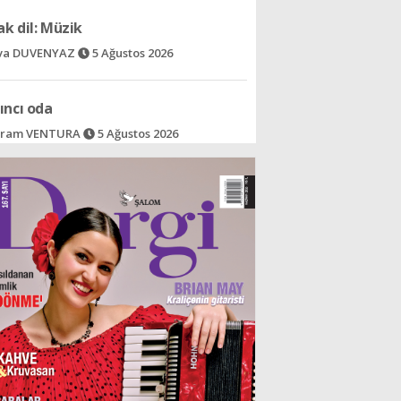
va DUVENYAZ
5 Ağustos 2026
ıncı oda
ram VENTURA
5 Ağustos 2026
nın gülümsemeyi öğrettiği halk
lin SÜAR
5 Ağustos 2026
- Bir şeyden dolayı
v İzak ALALUF
5 Ağustos 2026
iz Han´ın izinden bir çift yeşil göze
lin BARLAS
5 Ağustos 2026