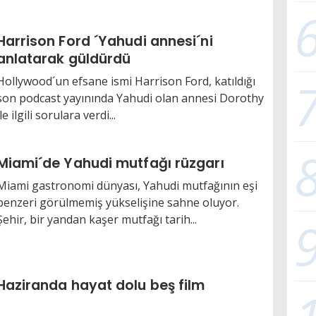
Harrison Ford ´Yahudi annesi´ni
anlatarak güldürdü
Hollywood´un efsane ismi Harrison Ford, katıldığı
son podcast yayınında Yahudi olan annesi Dorothy
ile ilgili sorulara verdi...
Miami´de Yahudi mutfağı rüzgarı
Miami gastronomi dünyası, Yahudi mutfağının eşi
benzeri görülmemiş yükselişine sahne oluyor.
Şehir, bir yandan kaşer mutfağı tarih...
Haziranda hayat dolu beş film