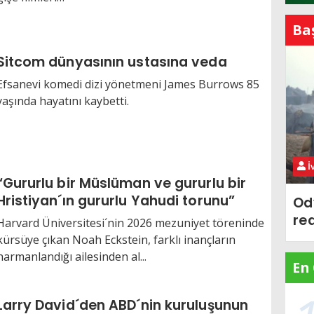
Ba
Sitcom dünyasının ustasına veda
Efsanevi komedi dizi yönetmeni James Burrows 85
yaşında hayatını kaybetti.
İ
“Gururlu bir Müslüman ve gururlu bir
Hristiyan´ın gururlu Yahudi torunu”
Od
re
Harvard Üniversitesi´nin 2026 mezuniyet töreninde
kürsüye çıkan Noah Eckstein, farklı inançların
harmanlandığı ailesinden al...
En
Larry David´den ABD´nin kuruluşunun