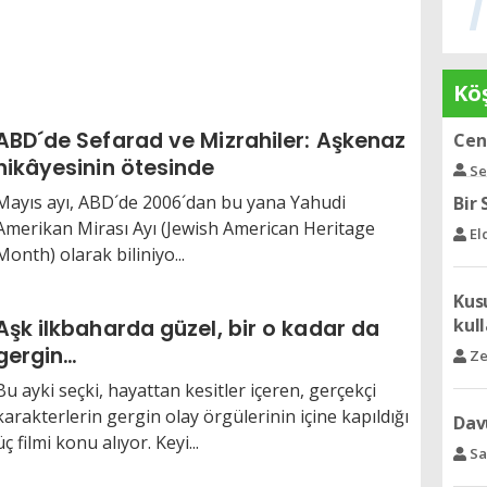
Köş
ABD´de Sefarad ve Mizrahiler: Aşkenaz
Bir
hikâyesinin ötesinde
El
Mayıs ayı, ABD´de 2006´dan bu yana Yahudi
Amerikan Mirası Ayı (Jewish American Heritage
Kusu
Month) olarak biliniyo...
kull
Ze
Aşk ilkbaharda güzel, bir o kadar da
gergin…
Dav
Bu ayki seçki, hayattan kesitler içeren, gerçekçi
Sa
karakterlerin gergin olay örgülerinin içine kapıldığı
üç filmi konu alıyor. Keyi...
Orta