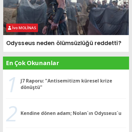
İvo MOLİNAS
Odysseus neden ölümsüzlüğü reddetti?
En Çok Okunanlar
1
J7 Raporu: "Antisemitizm küresel krize
dönüştü"
2
Kendine dönen adam; Nolan´ın Odysseus´u