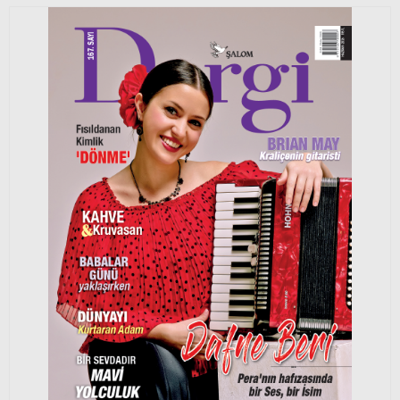
Bir Spielberg kurgusu ardından
Elda SASUN
5 Ağustos 2026
Kusursuz değiller sadece filtreyi iyi kullanıyorlar
Zehra ÇENGİL
5 Ağustos 2026