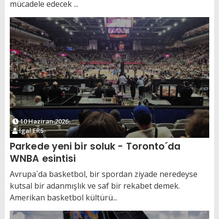
mücadele edecek ...
10 Haziran 2026
İgal ERS
Parkede yeni bir soluk - Toronto´da
WNBA esintisi
Avrupa´da basketbol, bir spordan ziyade neredeyse
kutsal bir adanmışlık ve saf bir rekabet demek.
Amerikan basketbol kültürü...