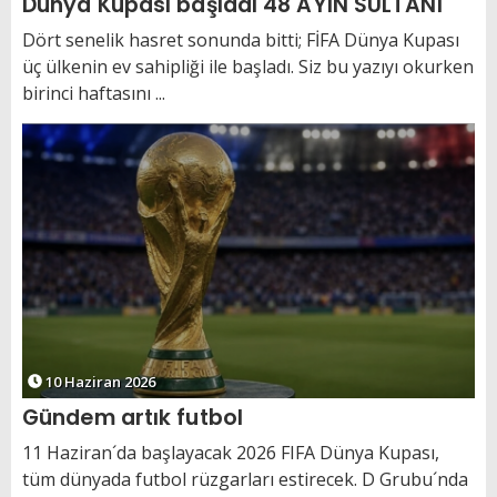
Dünya Kupası başladı 48 AYIN SULTANI
Dört senelik hasret sonunda bitti; FİFA Dünya Kupası
üç ülkenin ev sahipliği ile başladı. Siz bu yazıyı okurken
birinci haftasını ...
10 Haziran 2026
Gündem artık futbol
11 Haziran´da başlayacak 2026 FIFA Dünya Kupası,
tüm dünyada futbol rüzgarları estirecek. D Grubu´nda