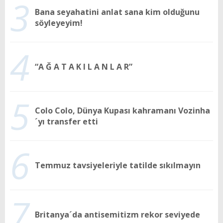
3
Bana seyahatini anlat sana kim olduğunu
söyleyeyim!
4
“A Ğ A T A K I L A N L A R”
5
Colo Colo, Dünya Kupası kahramanı Vozinha
´yı transfer etti
6
Temmuz tavsiyeleriyle tatilde sıkılmayın
7
Britanya´da antisemitizm rekor seviyede