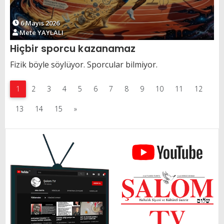
6 Mayıs 2026
Mete YAYLALI
Hiçbir sporcu kazanamaz
Fizik böyle söylüyor. Sporcular bilmiyor.
1
2
3
4
5
6
7
8
9
10
11
12
13
14
15
»