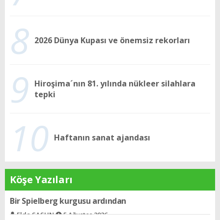
8
2026 Dünya Kupası ve önemsiz rekorları
9
Hiroşima´nın 81. yılında nükleer silahlara
tepki
10
Haftanın sanat ajandası
Köşe Yazıları
Davud´un gözleri
Sami AJİ
5 Ağustos 2026