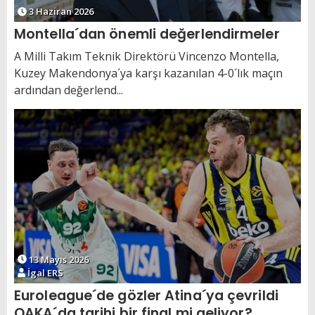
3 Haziran 2026
Montella´dan önemli değerlendirmeler
A Milli Takım Teknik Direktörü Vincenzo Montella,
Kuzey Makendonya´ya karşı kazanılan 4-0´lık maçın
ardından değerlend...
13 Mayıs 2026
İgal ERS
Euroleague´de gözler Atina´ya çevrildi
OAKA´da tarihi bir final mi geliyor?