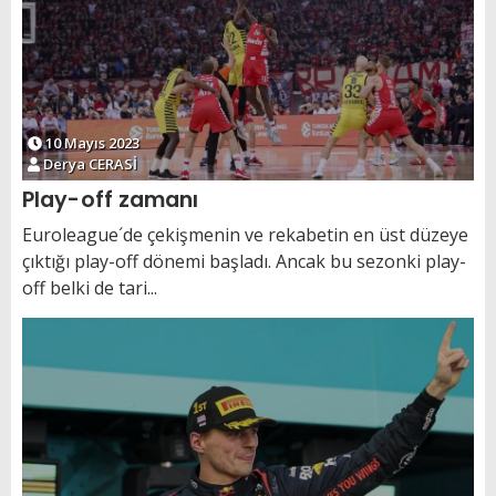
10 Mayıs 2023
Derya CERASİ
Play-off zamanı
Euroleague´de çekişmenin ve rekabetin en üst düzeye
çıktığı play-off dönemi başladı. Ancak bu sezonki play-
off belki de tari...