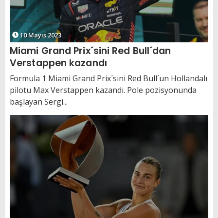
10 Mayıs 2023
Miami Grand Prix´sini Red Bull´dan
Verstappen kazandı
Formula 1 Miami Grand Prix´sini Red Bull´un Hollandalı
pilotu Max Verstappen kazandı. Pole pozisyonunda
başlayan Sergi...