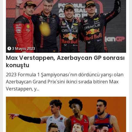
3 Mayıs 2023
Max Verstappen, Azerbaycan GP sonrası
konuştu
2023 Formula 1 Şampiyonası´nın dördüncü yarışı olan
Azerbaycan Grand Prix´sini ikinci sırada bitiren Max
Verstappen, y...