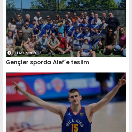
21 Haziran 2023
Gençler sporda Alef´e teslim