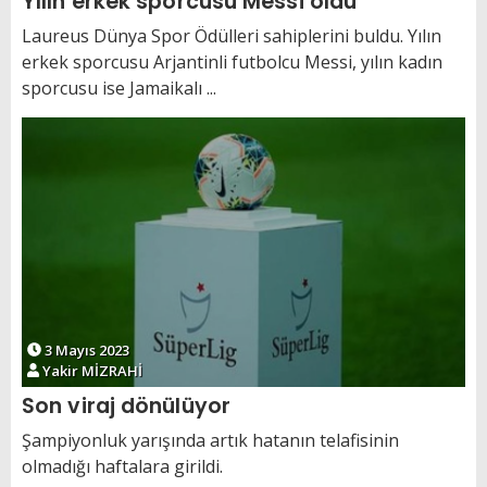
Yılın erkek sporcusu Messi oldu
Laureus Dünya Spor Ödülleri sahiplerini buldu. Yılın
erkek sporcusu Arjantinli futbolcu Messi, yılın kadın
sporcusu ise Jamaikalı ...
3 Mayıs 2023
Yakir MİZRAHİ
Son viraj dönülüyor
Şampiyonluk yarışında artık hatanın telafisinin
olmadığı haftalara girildi.