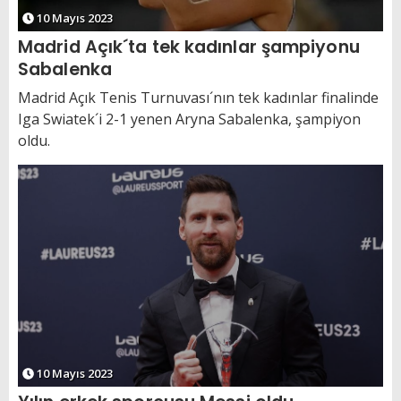
10 Mayıs 2023
Madrid Açık´ta tek kadınlar şampiyonu
Sabalenka
Madrid Açık Tenis Turnuvası´nın tek kadınlar finalinde
Iga Swiatek´i 2-1 yenen Aryna Sabalenka, şampiyon
oldu.
10 Mayıs 2023