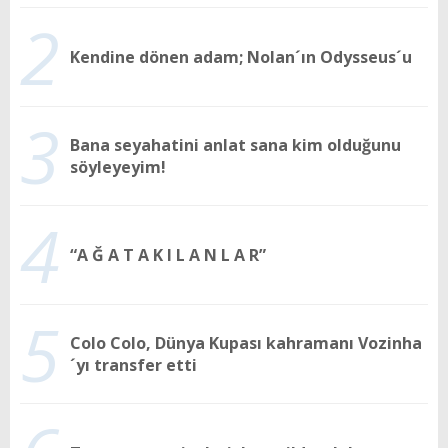
2
Kendine dönen adam; Nolan´ın Odysseus´u
3
Bana seyahatini anlat sana kim olduğunu
söyleyeyim!
4
“A Ğ A T A K I L A N L A R”
5
Colo Colo, Dünya Kupası kahramanı Vozinha
´yı transfer etti