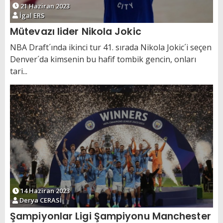
21 Haziran 2023
İgal ERS
Mütevazı lider Nikola Jokic
NBA Draft´ında ikinci tur 41. sırada Nikola Jokic´i seçen
Denver´da kimsenin bu hafif tombik gencin, onları
tari...
14 Haziran 2023
Derya CERASİ
Şampiyonlar Ligi Şampiyonu Manchester