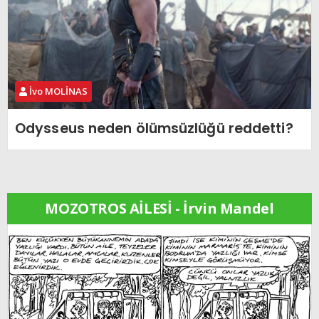
İvo MOLİNAS
Odysseus neden ölümsüzlüğü reddetti?
MOZOTROS AİLESİ - İrvin Mandel