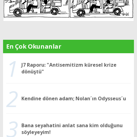
En Çok Okunanlar
1
J7 Raporu: "Antisemitizm küresel krize
dönüştü"
2
Kendine dönen adam; Nolan´ın Odysseus´u
3
Bana seyahatini anlat sana kim olduğunu
söyleyeyim!