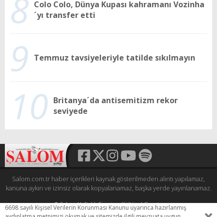
8
Colo Colo, Dünya Kupası kahramanı Vozinha
´yı transfer etti
9
Temmuz tavsiyeleriyle tatilde sıkılmayın
10
Britanya´da antisemitizm rekor
seviyede
Salom.com.tr haber içerikleri kaynak gösterilmeden alıntı yapılamaz,
kanuna aykırı ve izinsiz olarak kopyalanamaz, başka yerde yayınlanamaz.
© Şalom Haftalık Siyasi ve Kültürel Gazete
6698 sayılı Kişisel Verilerin Korunması Kanunu uyarınca hazırlanmış
Tüm hakları saklıdır.
aydınlatma metnimizi okumak ve sitemizde ilgili mevzuata uygun