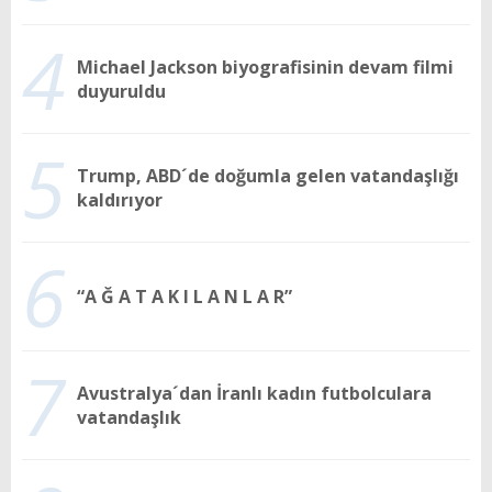
4
Michael Jackson biyografisinin devam filmi
duyuruldu
5
Trump, ABD´de doğumla gelen vatandaşlığı
kaldırıyor
6
“A Ğ A T A K I L A N L A R”
7
Avustralya´dan İranlı kadın futbolculara
vatandaşlık