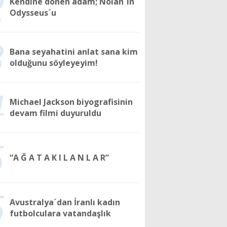
2
Kendine dönen adam; Nolan´ın
Odysseus´u
3
Bana seyahatini anlat sana kim
olduğunu söyleyeyim!
4
Michael Jackson biyografisinin
devam filmi duyuruldu
5
“A Ğ A T A K I L A N L A R”
6
Avustralya´dan İranlı kadın
futbolculara vatandaşlık