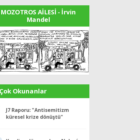
MOZOTROS AİLESİ - İrvin
Mandel
 Çok Okunanlar
1
J7 Raporu: "Antisemitizm
küresel krize dönüştü"