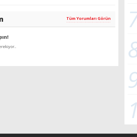
n
Tüm Yorumları Görün
pın!
rekiyor..