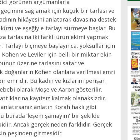
edici görünen argümanlarla
 geçimini sağlamak için küçük bir tarlası ve
 kadının hikâyesini anlatarak davasına destek
küzü ve eşeğiyle tarlayı sürmeye başlar. Bu
eza tarlasına iki farklı ürün ekimi yapmak
. Tarlayı biçmeye başlayınca, yoksullar için
 Kohen ve Leviler için belli bir miktar ekin
bunun üzerine tarlasını satar ve
ilk doğanların Kohen olanlara verilmesi emri
ir emridir. Bu kadın ve kızlarını perişan
 sebebi olarak Moşe ve Aaron gösterilir.
attıklarına kayıtsız kalmak olanaksızdır.
latırsanız anlatın Korah haklı gibi
tü burada ‘leşem şamayım’ bir şekilde
idir. Ancak gerçek neden farklıdır. Gerçek
şin peşinden gitmesidir.