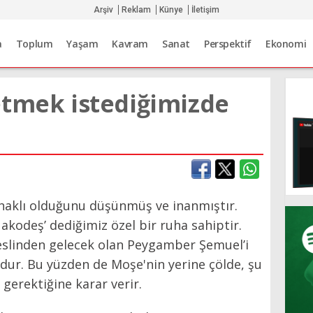
Arşiv
Reklam
Künye
İletişim
a
Toplum
Yaşam
Kavram
Sanat
Perspektif
Ekonomi
etmek istediğimizde
haklı olduğunu düşünmüş ve inanmıştır.
 akodeş’ dediğimiz özel bir ruha sahiptir.
neslinden gelecek olan Peygamber Şemuel’i
ur. Bu yüzden de Moşe'nin yerine çölde, şu
 gerektiğine karar verir.