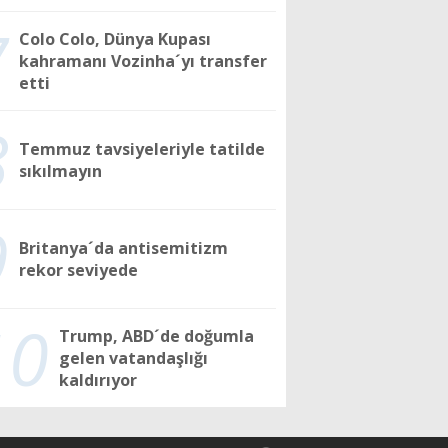
7
Colo Colo, Dünya Kupası
kahramanı Vozinha´yı transfer
etti
8
Temmuz tavsiyeleriyle tatilde
sıkılmayın
9
Britanya´da antisemitizm
rekor seviyede
10
Trump, ABD´de doğumla
gelen vatandaşlığı
kaldırıyor