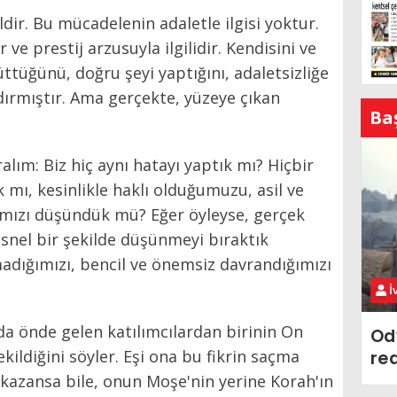
dir. Bu mücadelenin adaletle ilgisi yoktur.
ve prestij arzusuyla ilgilidir. Kendisini ve
rüttüğünü, doğru şeyi yaptığını, adaletsizliğe
dırmıştır. Ama gerçekte, yüzeye çıkan
Ba
lım: Biz hiç aynı hatayı yaptık mı? Hiçbir
 mı, kesinlikle haklı olduğumuzu, asil ve
ımızı düşündük mü? Eğer öyleyse, gerçek
snel bir şekilde düşünmeyi bıraktık
madığımızı, bencil ve önemsiz davrandığımızı
İ
a önde gelen katılımcılardan birinin On
Od
ekildiğini söyler. Eşi ona bu fikrin saçma
re
 kazansa bile, onun Moşe'nin yerine Korah'ın