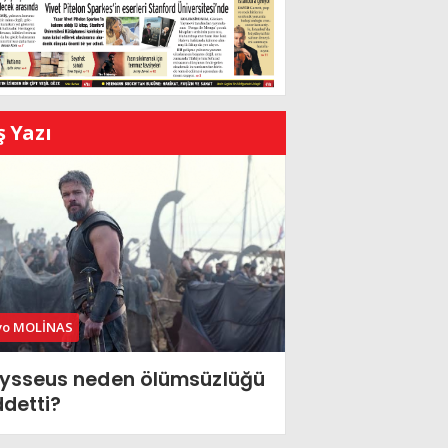
ş Yazı
vo MOLİNAS
ysseus neden ölümsüzlüğü
ddetti?