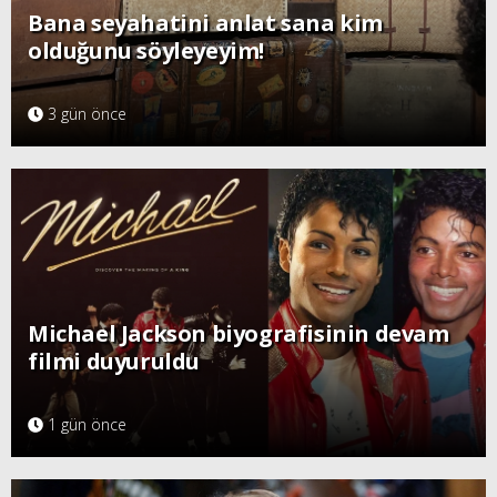
Bana seyahatini anlat sana kim
olduğunu söyleyeyim!
3 gün önce
Michael Jackson biyografisinin devam
filmi duyuruldu
1 gün önce