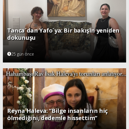
Tanca´dan Yafo´ya: Bir bakışın yeniden
dokunuşu
25 gün önce
Reyna Haleva: “Bilge insanların hiç
ölmediğini, dedemle hissettim”