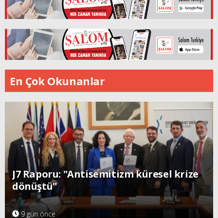
En Çok Okunanlar
J7 Raporu: "Antisemitizm küresel krize
dönüştü"
9 gün önce