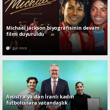
Michael Jackson biyografisinin devam
filmi duyuruldu
1 gün önce
Avustralya´dan İranlı kadın
futbolculara vatandaşlık