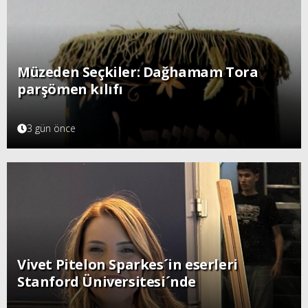
Müzeden Seçkiler: Dağhamam Tora
parşömen kılıfı
3 gün önce
Vivet Pitelon Sparkes´in eserleri
Stanford Üniversitesi´nde