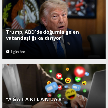
Trump, ABD´de doğumla gelen
vatandaşlığı kaldırıyor
1 gün önce
“A Ğ A T A K I L A N L A R”