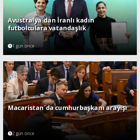
Avustralya´dan İranlı kadın
futbolculara vatandaşlık
1 gün önce
Macaristan´da cumhurbaşkanı arayışı
2 gün önce