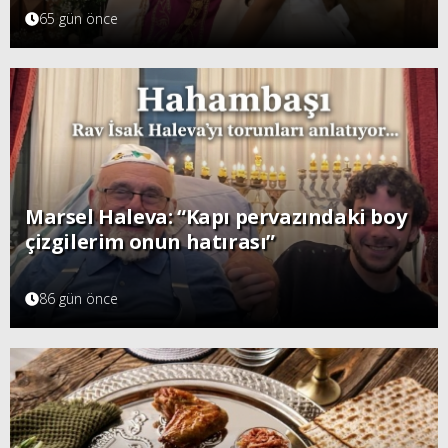
65 gün önce
Marsel Haleva: “Kapı pervazındaki boy
çizgilerim onun hatırası”
86 gün önce