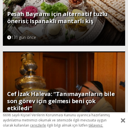
Pesah Bayramı için alternatif tuzlu
önerisi; Ispanaklı mantarlı kiş
131 gün önce
Cef İzak Haleva: “Tanımayanların bile
son görev için gelmesi beni çok
etkiledi”
6698 sayılı Kişisel Verilerin Korunması Kanunu uyarınca hazırlanmış
144 gün önce
aydınlatma metnimizi okumak ve sitemizde ilgili mevzuata uygun
olarak kullanılan
çerezlerle
ilgili bilgi almak için lütfen
tıklayınız.