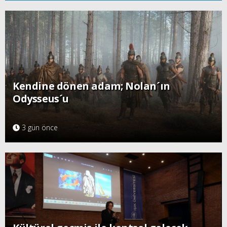
Kendine dönen adam; Nolan´ın
Odysseus´u
3 gün önce