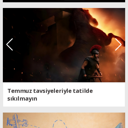
Kendine dönen adam; Nolan´ın
Odysseus´u