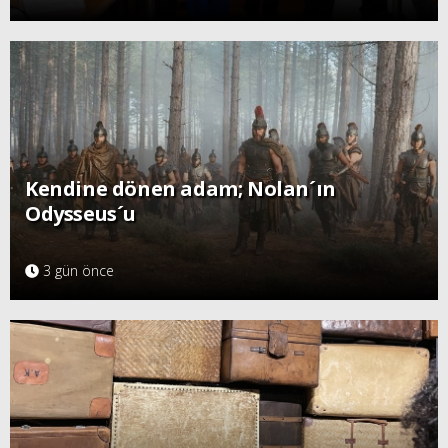
Kendine dönen adam; Nolan´ın
Odysseus´u
3 gün önce