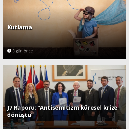
Kutlama
3 gün önce
J7 Raporu: "Antisemitizm küresel krize
dönüştü"