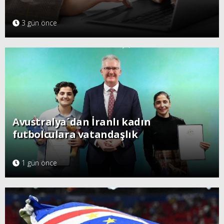
3 gün önce
Avustralya´dan İranlı kadın
futbolculara vatandaşlık
1 gün önce