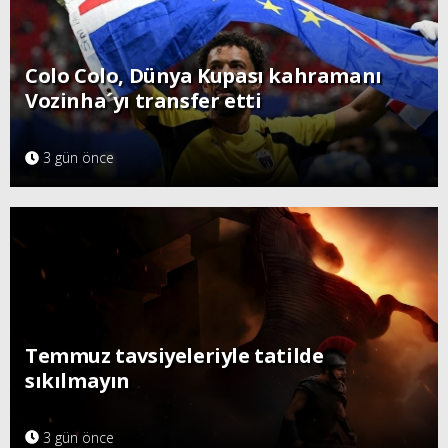
Colo Colo, Dünya Kupası kahramanı
Vozinha´yı transfer etti
3 gün önce
Temmuz tavsiyeleriyle tatilde
sıkılmayın
3 gün önce