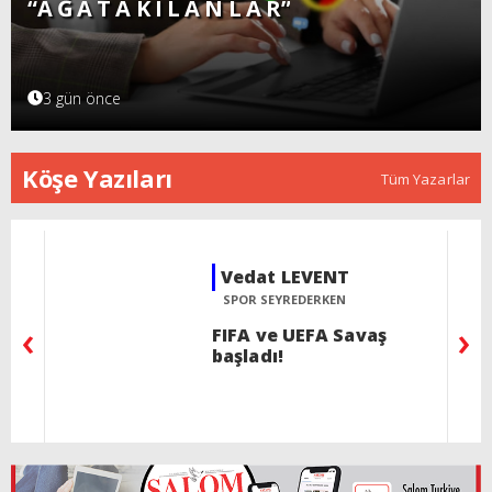
“A Ğ A T A K I L A N L A R”
3 gün önce
Köşe Yazıları
Tüm Yazarlar
Selin SÜAR
KÖŞEBAŞI
‹
›
Acının gülümsemeyi
öğrettiği halk