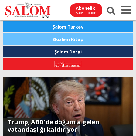
Abonelik
Subscription
Şalom Turkey
Gözlem Kitap
Şalom Dergi
Trump, ABD´de doğumla gelen
vatandaşlığı kaldırıyor