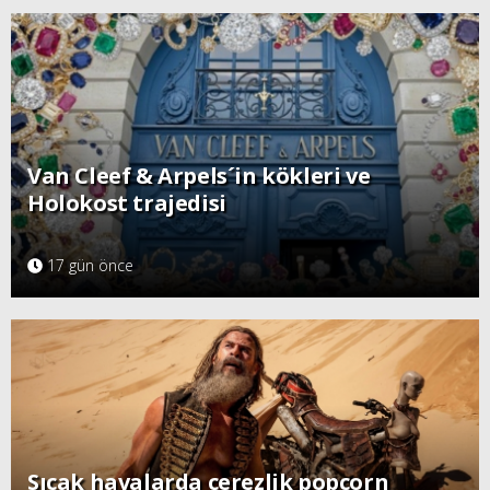
Van Cleef & Arpels´in kökleri ve
Holokost trajedisi
17 gün önce
Sıcak havalarda çerezlik popcorn