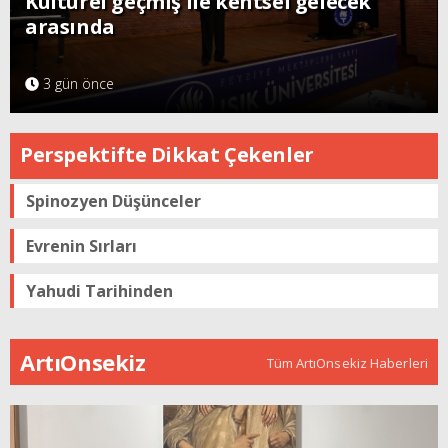
Kültürel geçmiş ile kentsel gelecek
arasında
3 gün önce
Perspektifte Dikkat Çekenler
Spinozyen Düşünceler
Evrenin Sırları
Yahudi Tarihinden
ArtıOnsekiz
Tüm ArtıOnsekiz Haberleri