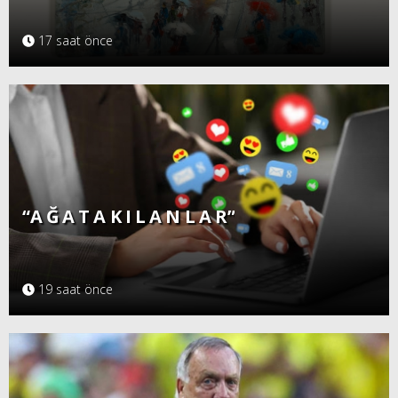
17 saat önce
“A Ğ A T A K I L A N L A R”
19 saat önce