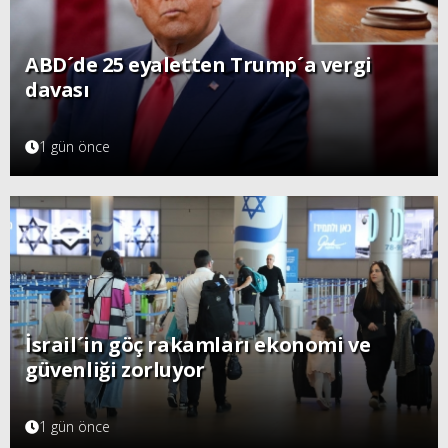
ABD´de 25 eyaletten Trump´a vergi
davası
1 gün önce
İsrail´in göç rakamları ekonomi ve
güvenliği zorluyor
1 gün önce