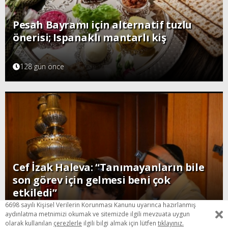
Pesah Bayramı için alternatif tuzlu
önerisi; Ispanaklı mantarlı kiş
128 gün önce
Cef İzak Haleva: “Tanımayanların bile
son görev için gelmesi beni çok
etkiledi”
6698 sayılı Kişisel Verilerin Korunması Kanunu uyarınca hazırlanmış
141 gün önce
aydınlatma metnimizi okumak ve sitemizde ilgili mevzuata uygun
olarak kullanılan
çerezlerle
ilgili bilgi almak için lütfen
tıklayınız.