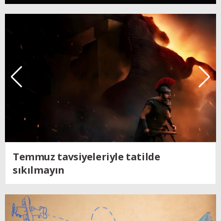
Kendine dönen adam; Nolan´ın
Odysseus´u