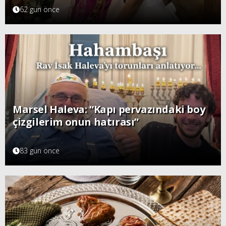
62 gün önce
Marsel Haleva: “Kapı pervazındaki boy
çizgilerim onun hatırası”
83 gün önce