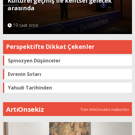
Kültürel geçmiş ile kentsel gelecek
arasında
19 saat önce
Perspektifte Dikkat Çekenler
Spinozyen Düşünceler
Evrenin Sırları
Yahudi Tarihinden
ArtıOnsekiz
Tüm ArtıOnsekiz Haberleri