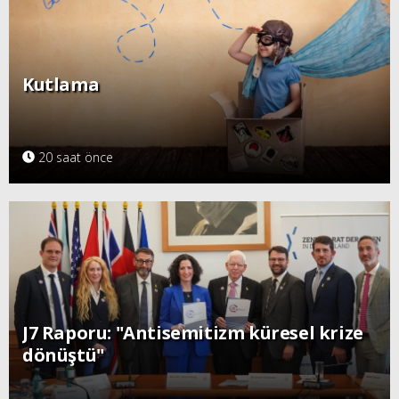
Kutlama
20 saat önce
J7 Raporu: "Antisemitizm küresel krize
dönüştü"