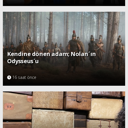
Kendine dönen adam; Nolan´ın
Odysseus´u
16 saat önce