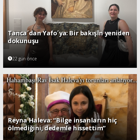
Tanca´dan Yafo´ya: Bir bakışın yeniden
dokunuşu
22 gün önce
Reyna Haleva: “Bilge insanların hiç
ölmediğini, dedemle hissettim”