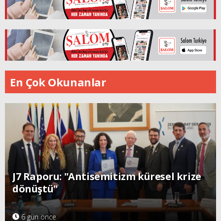
En Çok Okunanlar
J7 Raporu: "Antisemitizm küresel krize
dönüştü"
6 gün önce