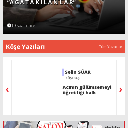
“A Ğ A T A K I L A N L A R”
19 saat önce
Köşe Yazıları
Tüm Yazarlar
Rav İzak ALALUF
BU HAFTA PERAŞA
‹
›
Ree - Bir şeyden dolayı