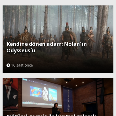
Kendine dönen adam; Nolan´ın
Odysseus´u
16 saat önce