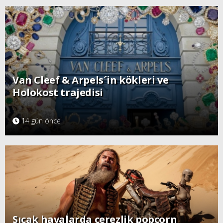
Van Cleef & Arpels´in kökleri ve
Holokost trajedisi
14 gün önce
Sıcak havalarda çerezlik popcorn