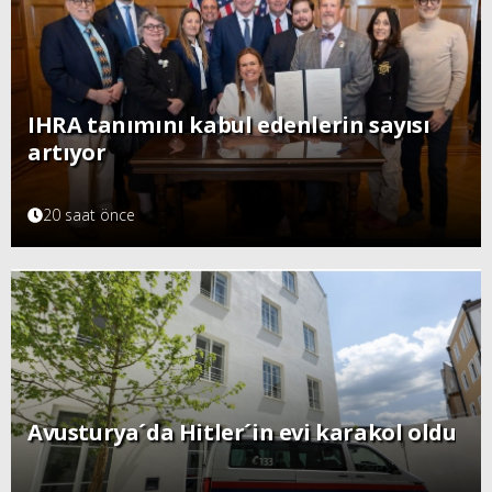
IHRA tanımını kabul edenlerin sayısı
artıyor
20 saat önce
Avusturya´da Hitler´in evi karakol oldu