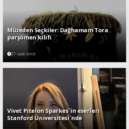
Müzeden Seçkiler: Dağhamam Tora
parşömen kılıfı
21 saat önce
Vivet Pitelon Sparkes´in eserleri
Stanford Üniversitesi´nde