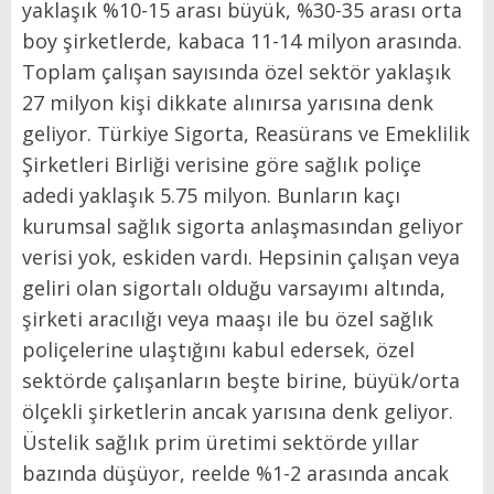
yaklaşık %10-15 arası büyük, %30-35 arası orta
boy şirketlerde, kabaca 11-14 milyon arasında.
Toplam çalışan sayısın­da özel sektör yaklaşık
27 milyon kişi dikkate alınırsa yarısına denk
geliyor. Türkiye Sigorta, Reasü­rans ve Emeklilik
Şirketleri Birli­ği verisine göre sağlık poliçe
adedi yaklaşık 5.75 milyon. Bunların ka­çı
kurumsal sağlık sigorta anlaş­masından geliyor
verisi yok, eski­den vardı. Hepsinin çalışan veya
geliri olan sigortalı olduğu varsa­yımı altında,
şirketi aracılığı veya maaşı ile bu özel sağlık
poliçeleri­ne ulaştığını kabul edersek, özel
sektörde çalışanların beşte birine, büyük/orta
ölçekli şirketlerin an­cak yarısına denk geliyor.
Üstelik sağlık prim üretimi sektörde yıl­lar
bazında düşüyor, reelde %1-2 arasında ancak