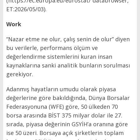
(https://ec.europa.eu/eurostat/ databrowser,
ET:2026/05/03).
Work
“Nazar etme ne olur, çalış senin de olur” diyen
bu verilerle, perfor­mans ölçüm ve
değerlendirme sis­temlerini kuran insan
kaynakları­na sanki analitik bunların sorul­ması
gerekiyor.
Adanmış hayatların umudu ola­rak piyasa
değerlerine göre bakıl­dığında, Dünya Borsalar
Federas­yonuna (WFE) göre, 50 ülkeden 70
borsa arasında BİST 375 mil­yar dolar ile 27.
sırada, piyasa de­ğerinin GSYİH’a oranına göre
ise 50 üzeri. Borsaya açık şirketle­rin toplam