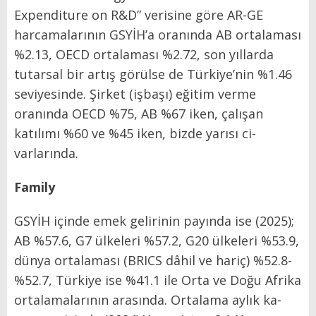
Expenditure on R&D” verisine göre AR-GE
harcamalarının GSYİH’a oranın­da AB ortalaması
%2.13, OECD or­talaması %2.72, son yıllarda
tutar­sal bir artış görülse de Türkiye’nin %1.46
seviyesinde. Şirket (işba­şı) eğitim verme
oranında OECD %75, AB %67 iken, çalışan
katılımı %60 ve %45 iken, bizde yarısı ci­
varlarında.
Family
GSYİH içinde emek gelirinin pa­yında ise (2025);
AB %57.6, G7 ülke­leri %57.2, G20 ülkeleri %53.9,
dün­ya ortalaması (BRICS dâhil ve ha­riç) %52.8-
%52.7, Türkiye ise %41.1 ile Orta ve Doğu Afrika
ortalamala­rının arasında. Ortalama aylık ka­