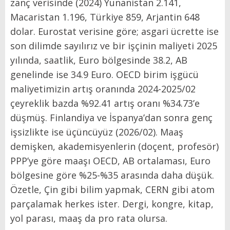
zanç verisinde (2024) Yunanistan 2.141,
Macaristan 1.196, Türkiye 859, Arjantin 648
dolar. Eurostat verisine göre; asgari ücrette ise
son dilimde sayılırız ve bir işçinin mali­yeti 2025
yılında, saatlik, Euro böl­gesinde 38.2, AB
genelinde ise 34.9 Euro. OECD birim işgücü
maliyeti­mizin artış oranında 2024-2025/02
çeyreklik bazda %92.41 artış ora­nı %34.73’e
düşmüş. Finlandiya ve İspanya’dan sonra genç
işsizlik­te ise üçüncüyüz (2026/02). Maaş
demişken, akademisyenlerin (do­çent, profesör)
PPP’ye göre maaşı OECD, AB ortalaması, Euro
bölgesi­ne göre %25-%35 arasında daha dü­şük.
Özetle, Çin gibi bilim yapmak, CERN gibi atom
parçalamak herkes ister. Dergi, kongre, kitap,
yol para­sı, maaş da pro rata olursa.