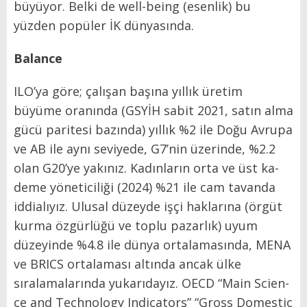
büyüyor. Belki de well-being (esenlik) bu
yüzden popüler İK dünyasında.
Balance
ILO’ya göre; çalışan başına yıl­lık üretim
büyüme oranında (GS­YİH sabit 2021, satın alma
gücü paritesi bazında) yıllık %2 ile Do­ğu Avrupa
ve AB ile aynı seviyede, G7’nin üzerinde, %2.2
olan G20’ye yakınız. Kadınların orta ve üst ka­
deme yöneticiliği (2024) %21 ile cam tavanda
iddialıyız. Ulu­sal düzeyde işçi haklarına (ör­güt
kurma özgürlüğü ve toplu pazarlık) uyum
düzeyinde %4.8 ile dünya ortalamasında, ME­NA
ve BRICS ortalaması altında ancak ülke
sıralamalarında yu­karıdayız. OECD “Main Scien­
ce and Technology Indicators” “Gross Domestic