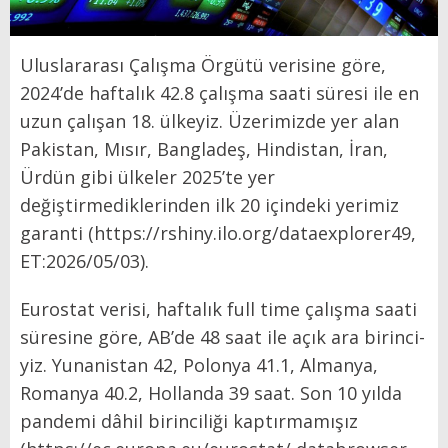
Uluslararası Çalışma Ör­gütü verisine göre,
2024’de haftalık 42.8 çalış­ma saati süresi ile en
uzun ça­lışan 18. ülkeyiz. Üzerimiz­de yer alan
Pakistan, Mısır, Bangladeş, Hindistan, İran,
Ürdün gibi ülkeler 2025’te yer
değiştirmediklerinden ilk 20 içindeki yerimiz
garanti (https://rshiny.ilo.org/data­explorer49,
ET:2026/05/03).
Eurostat verisi, haftalık full ti­me çalışma saati
süresine göre, AB’de 48 saat ile açık ara birinci­
yiz. Yunanistan 42, Polonya 41.1, Almanya,
Romanya 40.2, Hollan­da 39 saat. Son 10 yılda
pandemi dâhil birinciliği kaptırmamışız