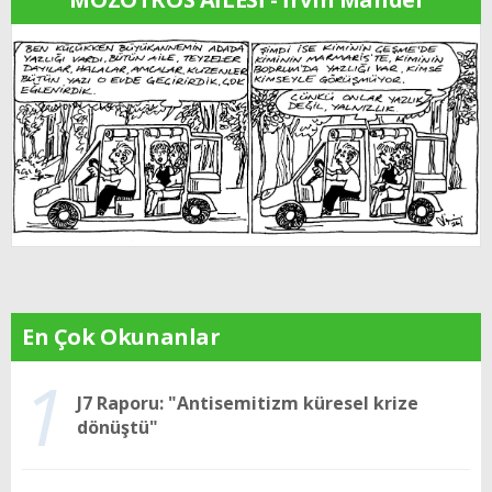
En Çok Okunanlar
1
J7 Raporu: "Antisemitizm küresel krize
dönüştü"