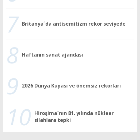
7
Britanya´da antisemitizm rekor seviyede
8
Haftanın sanat ajandası
9
2026 Dünya Kupası ve önemsiz rekorları
10
Hiroşima´nın 81. yılında nükleer
silahlara tepki