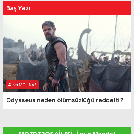
Baş Yazı
İvo MOLİNAS
Odysseus neden ölümsüzlüğü reddetti?
MOZOTROS AİLESİ - İrvin Mandel