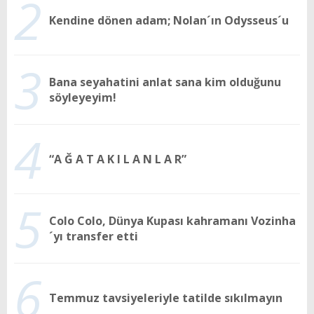
2
Kendine dönen adam; Nolan´ın Odysseus´u
3
Bana seyahatini anlat sana kim olduğunu
söyleyeyim!
4
“A Ğ A T A K I L A N L A R”
5
Colo Colo, Dünya Kupası kahramanı Vozinha
´yı transfer etti
6
Temmuz tavsiyeleriyle tatilde sıkılmayın