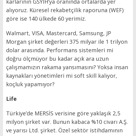
karlarının GSYİH’ya oranında ortalarda yer
alıyoruz. Küresel rekabetçilik raporuna (WEF)
göre ise 140 ülkede 60 ye­rimiz.
Walmart, VISA, Mastercard, Samsung, JP
Morgan şirket de­ğerleri 375 milyar ile 1 trilyon
do­lar arasında. Performans sistem­leri mi
doğru ölçmüyor bu kadar açık ara uzun
çalışmamızın raka­ma yansımasını? Yoksa insan
kay­nakları yönetimleri mi soft skill kalıyor,
koçluk yapamıyor?
Life
Türkiye’de MERSİS verisi­ne göre yaklaşık 2,5
milyon şir­ket var. Bunun kabaca %10 civarı A.Ş.
ve yarısı Ltd. şirket. Özel sek­tör istihdamının