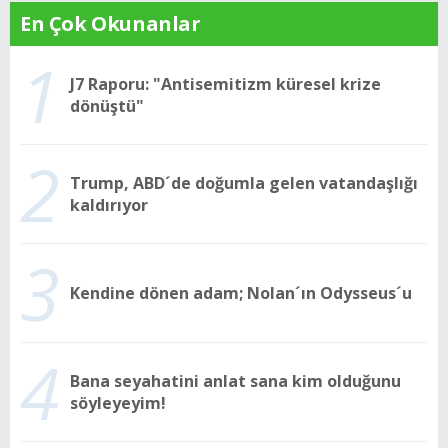
En Çok Okunanlar
1
J7 Raporu: "Antisemitizm küresel krize
dönüştü"
2
Trump, ABD´de doğumla gelen vatandaşlığı
kaldırıyor
3
Kendine dönen adam; Nolan´ın Odysseus´u
4
Bana seyahatini anlat sana kim olduğunu
söyleyeyim!