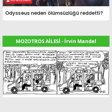
İvo MOLİNAS
Odysseus neden ölümsüzlüğü reddetti?
MOZOTROS AİLESİ - İrvin Mandel