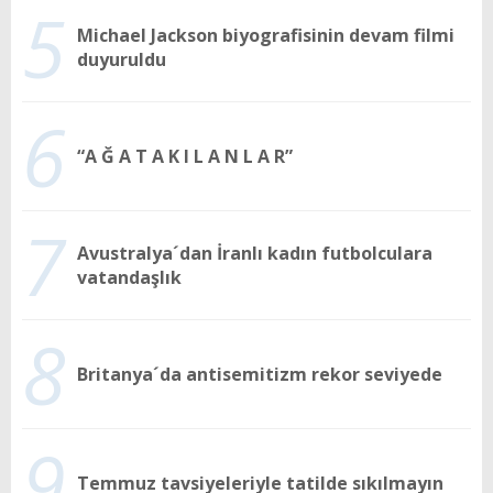
5
Michael Jackson biyografisinin devam filmi
duyuruldu
6
“A Ğ A T A K I L A N L A R”
7
Avustralya´dan İranlı kadın futbolculara
vatandaşlık
8
Britanya´da antisemitizm rekor seviyede
9
Temmuz tavsiyeleriyle tatilde sıkılmayın