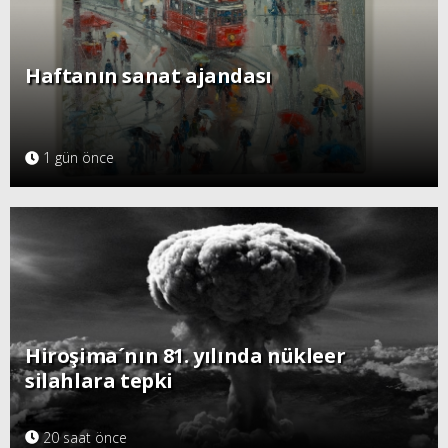
Haftanın sanat ajandası
1 gün önce
Hiroşima´nın 81. yılında nükleer
silahlara tepki
20 saat önce