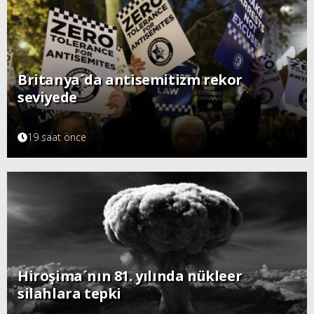
Britanya´da antisemitizm rekor
seviyede
19 saat önce
Hiroşima´nın 81. yılında nükleer
silahlara tepki