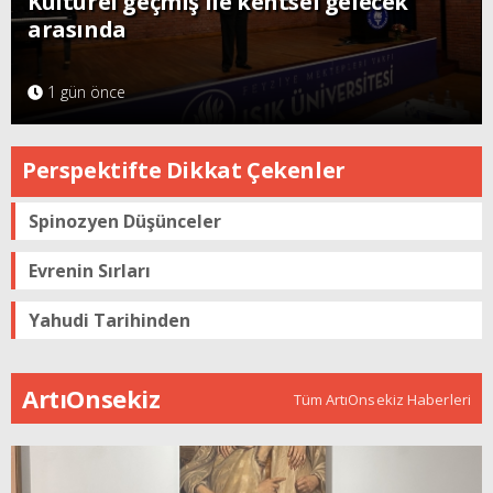
Kültürel geçmiş ile kentsel gelecek
arasında
1 gün önce
Perspektifte Dikkat Çekenler
Spinozyen Düşünceler
Evrenin Sırları
Yahudi Tarihinden
ArtıOnsekiz
Tüm ArtıOnsekiz Haberleri