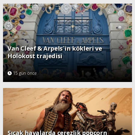
Van Cleef & Arpels´in kökleri ve
Holokost trajedisi
15 gün önce
Sıcak havalarda çerezlik popcorn