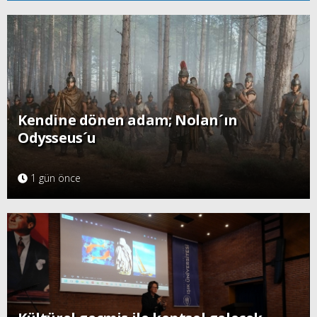
Kendine dönen adam; Nolan´ın
Odysseus´u
1 gün önce