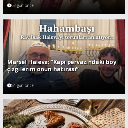
63 gün önce
Marsel Haleva: “Kapı pervazındaki boy
çizgilerim onun hatırası”
84 gün önce