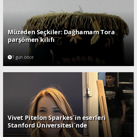
Müzeden Seçkiler: Dağhamam Tora
parşömen kılıfı
1 gün önce
Vivet Pitelon Sparkes´in eserleri
Stanford Üniversitesi´nde