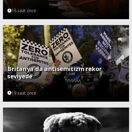
16 saat önce
Britanya´da antisemitizm rekor
seviyede
19 saat önce