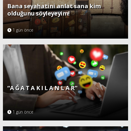
Bana seyahatini anlat sana kim
olduğunu söyleyeyim!
1 gün önce
“A Ğ A T A K I L A N L A R”
1 gün önce