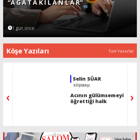
“A Ğ A T A K I L A N L A R”
1 gün önce
Köşe Yazıları
Tüm Yazarlar
Rav İzak ALALUF
BU HAFTA PERAŞA
‹
›
Ree - Bir şeyden dolayı