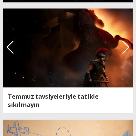
Kendine dönen adam; Nolan´ın
Odysseus´u