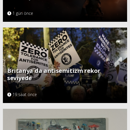
1 gün önce
Britanya´da antisemitizm rekor
seviyede
19 saat önce