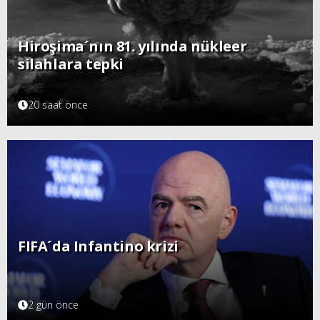
Hiroşima´nın 81. yılında nükleer
silahlara tepki
20 saat önce
FIFA´da Infantino krizi
2 gün önce