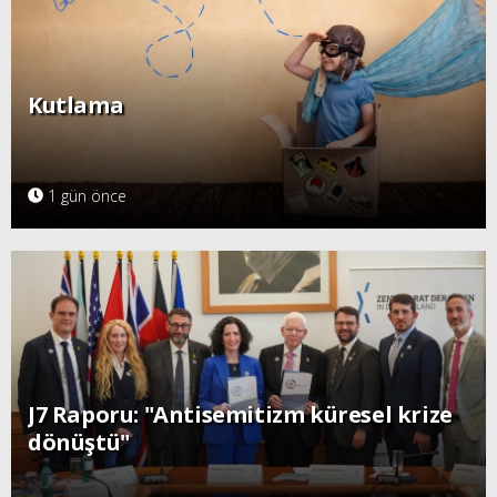
Kutlama
1 gün önce
J7 Raporu: "Antisemitizm küresel krize
dönüştü"