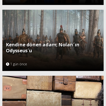
Kendine dönen adam; Nolan´ın
Odysseus´u
1 gün önce