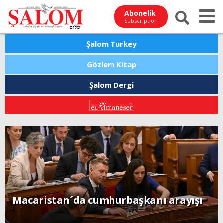
Abonelik
Subscription
Şalom Turkey
Gözlem Kitap
Şalom Dergi
Macaristan´da cumhurbaşkanı arayışı