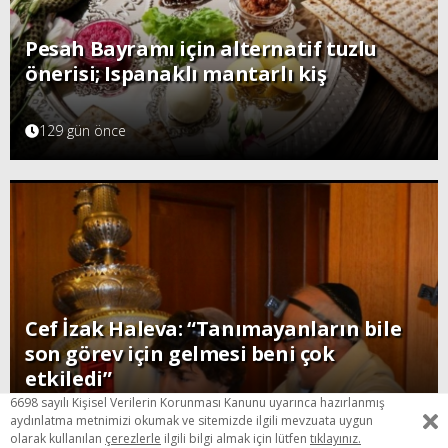
Pesah Bayramı için alternatif tuzlu
önerisi; Ispanaklı mantarlı kiş
129 gün önce
Cef İzak Haleva: “Tanımayanların bile
son görev için gelmesi beni çok
etkiledi”
6698 sayılı Kişisel Verilerin Korunması Kanunu uyarınca hazırlanmış
142 gün önce
aydınlatma metnimizi okumak ve sitemizde ilgili mevzuata uygun
olarak kullanılan
çerezlerle
ilgili bilgi almak için lütfen
tıklayınız.