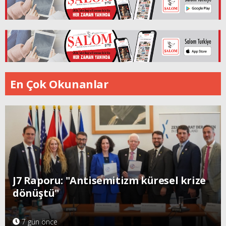
En Çok Okunanlar
J7 Raporu: "Antisemitizm küresel krize
dönüştü"
7 gün önce