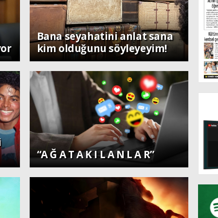
Sanat
Bana seyahatini anlat sana
yor
kim olduğunu söyleyeyim!
i
Diğer
“A Ğ A T A K I L A N L A R”