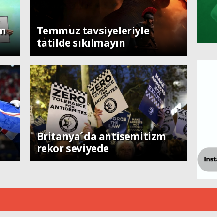
Sanat
ın
Temmuz tavsiyeleriyle
tatilde sıkılmayın
Dünya
Britanya´da antisemitizm
rekor seviyede