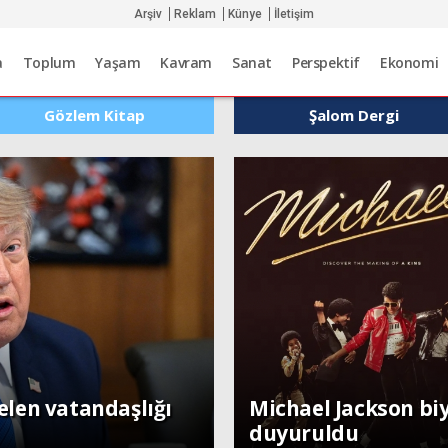
Arşiv
Reklam
Künye
İletişim
a
Toplum
Yaşam
Kavram
Sanat
Perspektif
Ekonomi
Gözlem Kitap
Şalom Dergi
Dünya
len vatandaşlığı
Michael Jackson bi
duyuruldu