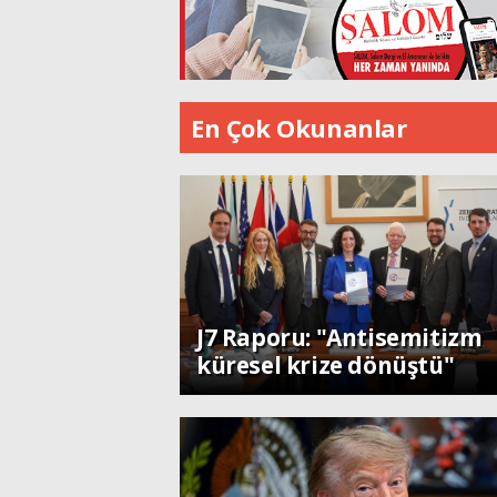
En Çok Okunanlar
Dünya
J7 Raporu: "Antisemitizm
küresel krize dönüştü"