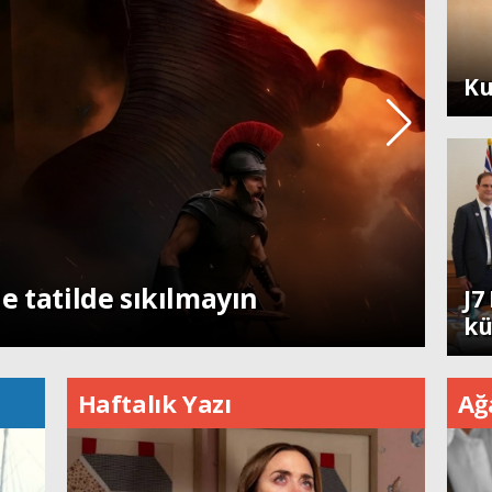
Ya
Ku
Dü
e tatilde sıkılmayın
J7
kü
Haftalık Yazı
Ağ