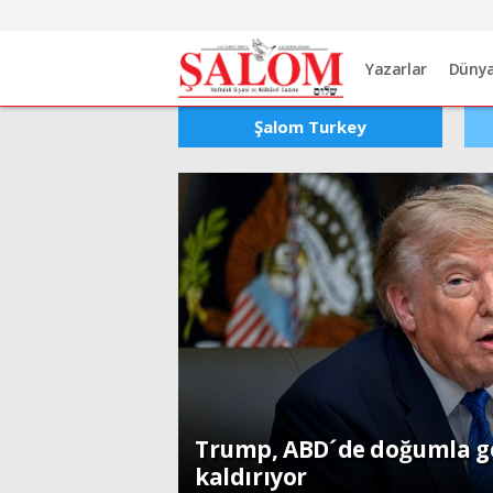
Yazarlar
Düny
Şalom Turkey
Dünya
Trump, ABD´de doğumla ge
kaldırıyor