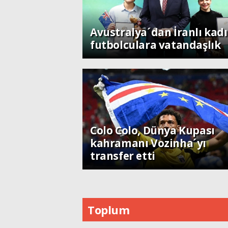
Dünya
Avustralya´dan İranlı kad
futbolculara vatandaşlık
Spor
Colo Colo, Dünya Kupası
kahramanı Vozinha´yı
transfer etti
Toplum