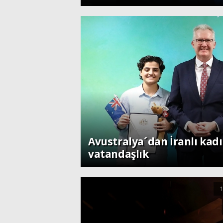
Dünya
Avustralya´dan İranlı kad
vatandaşlık