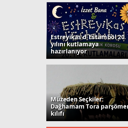
Toplum
Estreyikas d´Estambol 20.
yılını kutlamaya
hazırlanıyor
Toplum
Müzeden Seçkiler:
Dağhamam Tora parşöme
kılıfı