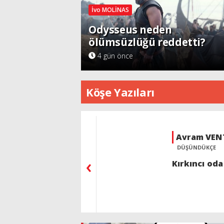
İvo MOLİNAS
Odysseus neden
ölümsüzlüğü reddetti?
4 gün önce
Köşe Yazıları
Avram VENTURA
Vedat LEV
DÜŞÜNDÜKÇE
SPOR SEYREDER
‹
Kırkıncı oda
FIFA ve UEF
Savaş başlad