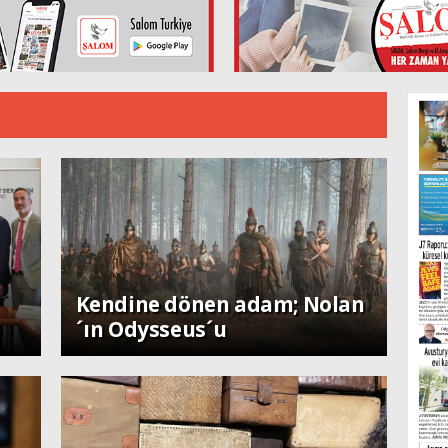
Perspektif
Kendine dönen adam; Nolan
´ın Odysseus´u