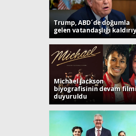
Dünya
Trump, ABD´de doğumla
gelen vatandaşlığı kaldırı
Dünya
Michael Jackson
biyografisinin devam film
duyuruldu