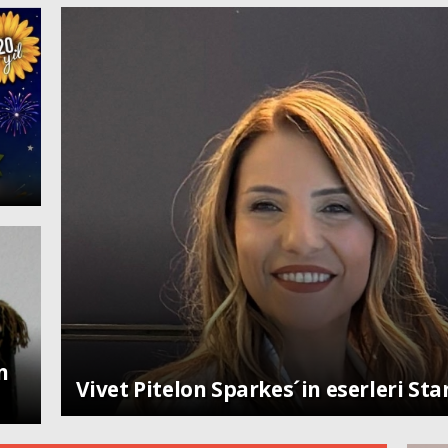
n
Toplum
Vivet Pitelon Sparkes´in eserleri St