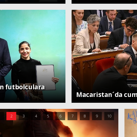
ın futbolculara
Dünya
Macaristan´da cum
1
2
3
4
5
6
7
8
9
10