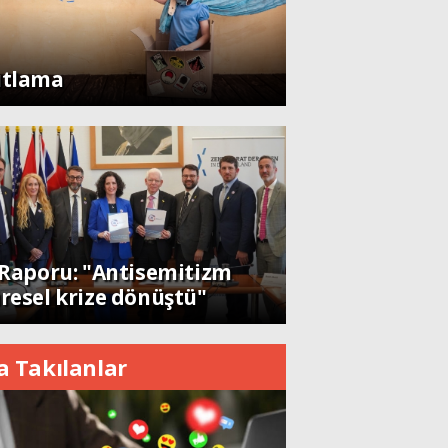
şam
tlama
nya
Kendine dönen adam; Nolan´ın
 Raporu: "Antisemitizm
resel krize dönüştü"
a Takılanlar