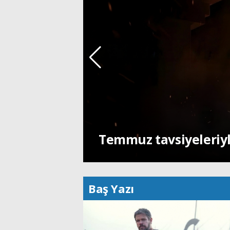
Temmuz tavsiyeleriyl
Baş Yazı