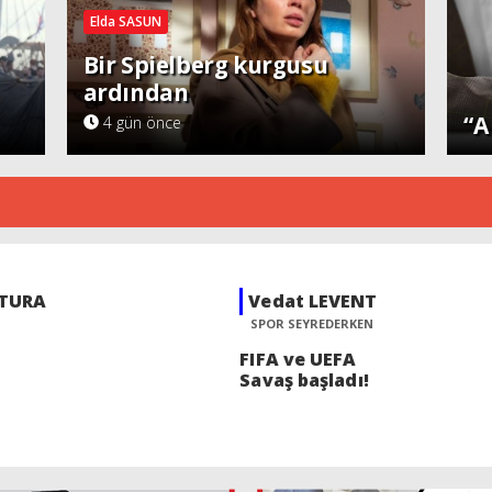
Elda SASUN
Bir Spielberg kurgusu
ardından
Diğ
“A
4 gün önce
ENT
Selin SÜAR
KEN
KÖŞEBAŞI
A
Acının
ı!
gülümsemeyi
öğrettiği halk