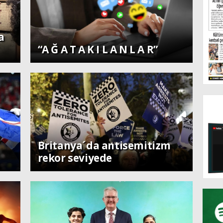
a
Diğer
“A Ğ A T A K I L A N L A R”
Dünya
Britanya´da antisemitizm
rekor seviyede