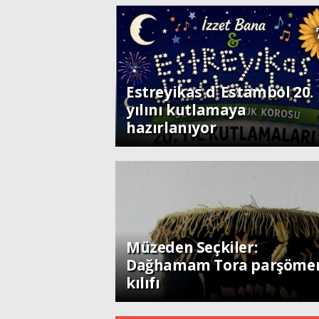
Toplum
Estreyikas d´Estambol 20.
yılını kutlamaya
hazırlanıyor
Toplum
Müzeden Seçkiler:
Dağhamam Tora parşöme
kılıfı