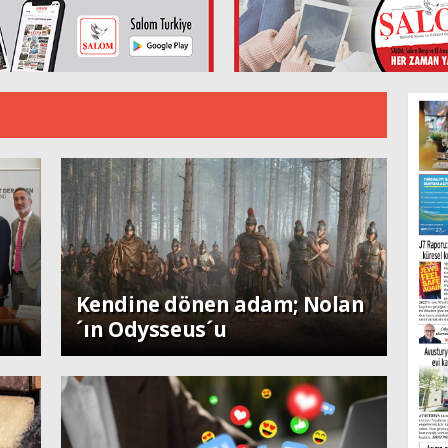
Perspektif
Kendine dönen adam; Nolan
´ın Odysseus´u