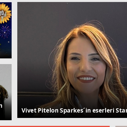
n
Toplum
Vivet Pitelon Sparkes´in eserleri St