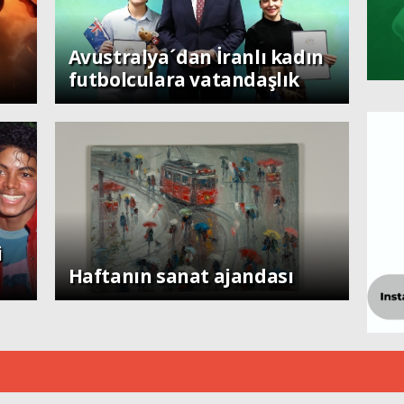
Dünya
Avustralya´dan İranlı kadın
futbolculara vatandaşlık
i
Sanat
Haftanın sanat ajandası