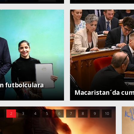
ın futbolculara
Dünya
Macaristan´da cum
1
2
3
4
5
6
7
8
9
10