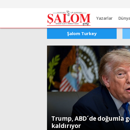
Yazarlar
Düny
Şalom Turkey
Dünya
Trump, ABD´de doğumla ge
kaldırıyor