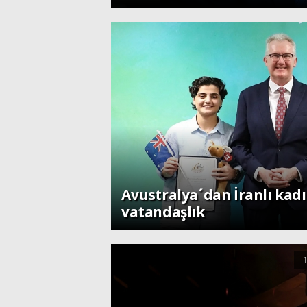
Dünya
Avustralya´dan İranlı kad
vatandaşlık