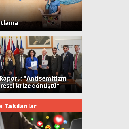
şam
tlama
nya
Kendine dönen adam; Nolan´ın
 Raporu: "Antisemitizm
resel krize dönüştü"
a Takılanlar