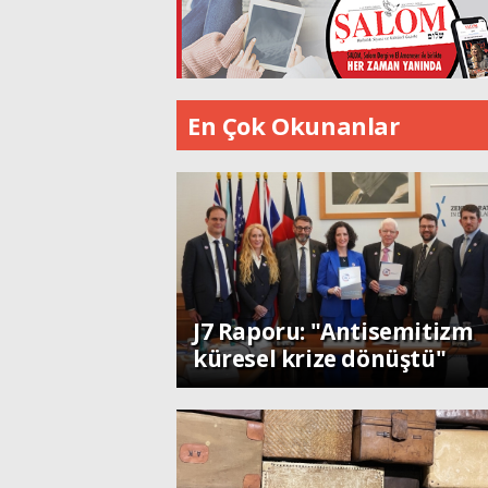
En Çok Okunanlar
Dünya
J7 Raporu: "Antisemitizm
küresel krize dönüştü"