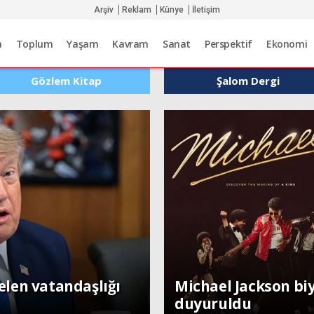
Arşiv
Reklam
Künye
İletişim
a
Toplum
Yaşam
Kavram
Sanat
Perspektif
Ekonomi
Gözlem Kitap
Şalom Dergi
Dünya
len vatandaşlığı
Michael Jackson bi
duyuruldu