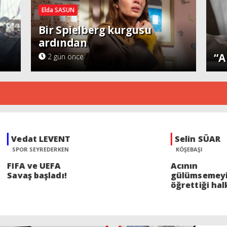
Elda SASUN
Bir Spielberg kurgusu
ardından
Diğ
“A
2 gün önce
ENT
Selin SÜAR
KEN
KÖŞEBAŞI
A
Acının
ı!
gülümsemeyi
öğrettiği halk