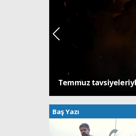
Temmuz tavsiyeleriyl
Baş Yazı