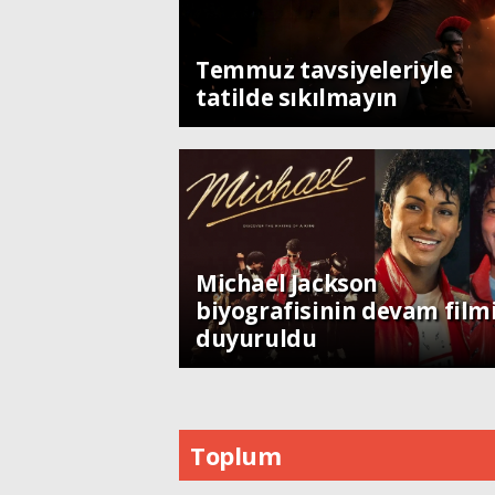
Sanat
Temmuz tavsiyeleriyle
tatilde sıkılmayın
Dünya
Michael Jackson
biyografisinin devam film
duyuruldu
Toplum