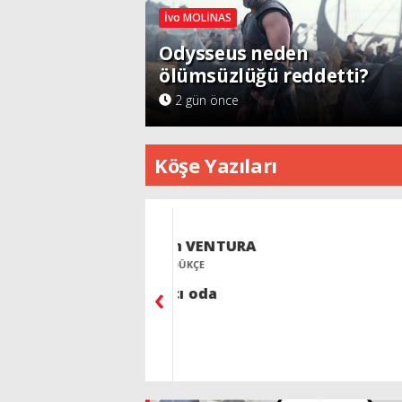
İvo MOLİNAS
Odysseus neden
ölümsüzlüğü reddetti?
2 gün önce
Köşe Yazıları
Avram VENTURA
Vedat LEV
DÜŞÜNDÜKÇE
SPOR SEYREDER
‹
Kırkıncı oda
FIFA ve UEF
Savaş başlad