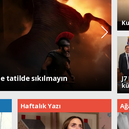
Ya
Ku
Dü
e tatilde sıkılmayın
J7
kü
Haftalık Yazı
Ağ