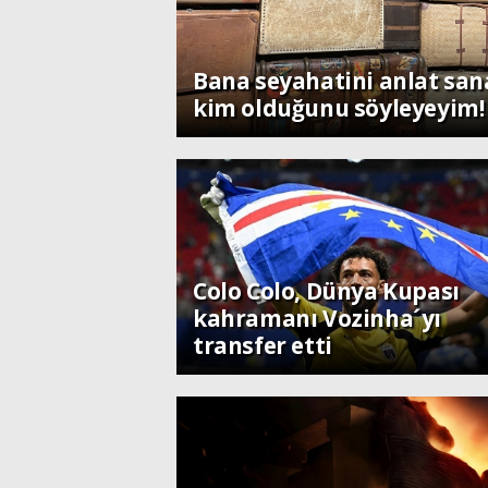
Sanat
Bana seyahatini anlat san
kim olduğunu söyleyeyim!
Spor
Colo Colo, Dünya Kupası
kahramanı Vozinha´yı
transfer etti