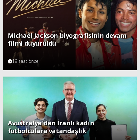
Michael Jackson biyografisinin devam
filmi duyuruldu
19 saat önce
Avustralya´dan İranlı kadın
futbolculara vatandaşlık