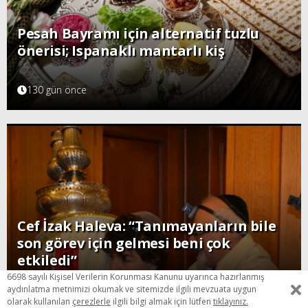
Pesah Bayramı için alternatif tuzlu
önerisi; Ispanaklı mantarlı kiş
130 gün önce
Cef İzak Haleva: “Tanımayanların bile
son görev için gelmesi beni çok
etkiledi”
6698 sayılı Kişisel Verilerin Korunması Kanunu uyarınca hazırlanmış
143 gün önce
aydınlatma metnimizi okumak ve sitemizde ilgili mevzuata uygun
olarak kullanılan
çerezlerle
ilgili bilgi almak için lütfen
tıklayınız.