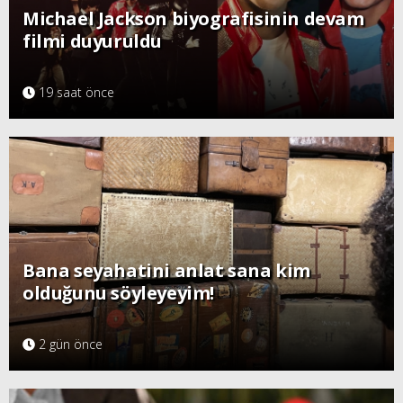
Michael Jackson biyografisinin devam
filmi duyuruldu
19 saat önce
Bana seyahatini anlat sana kim
olduğunu söyleyeyim!
2 gün önce