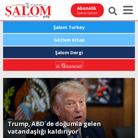
Abonelik
Subscription
Şalom Turkey
Gözlem Kitap
Şalom Dergi
Trump, ABD´de doğumla gelen
vatandaşlığı kaldırıyor