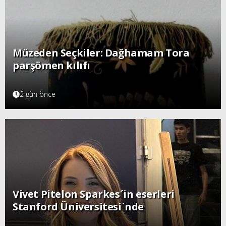
Müzeden Seçkiler: Dağhamam Tora
parşömen kılıfı
2 gün önce
Vivet Pitelon Sparkes´in eserleri
Stanford Üniversitesi´nde