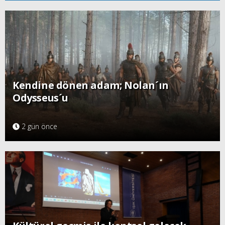
Kendine dönen adam; Nolan´ın
Odysseus´u
2 gün önce