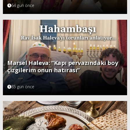
64 gün önce
Marsel Haleva: “Kapı pervazındaki boy
çizgilerim onun hatırası”
85 gün önce