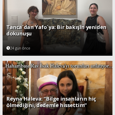
Tanca´dan Yafo´ya: Bir bakışın yeniden
dokunuşu
24 gün önce
Reyna Haleva: “Bilge insanların hiç
ölmediğini, dedemle hissettim”