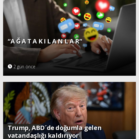
“A Ğ A T A K I L A N L A R”
2 gün önce
Trump, ABD´de doğumla gelen
vatandaşlığı kaldırıyor