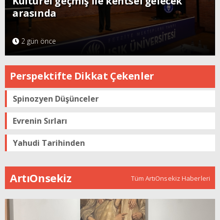
Kültürel geçmiş ile kentsel gelecek
arasında
2 gün önce
Perspektifte Dikkat Çekenler
Spinozyen Düşünceler
Evrenin Sırları
Yahudi Tarihinden
ArtıOnsekiz
Tüm ArtıOnsekiz Haberleri