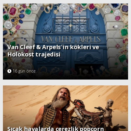
Van Cleef & Arpels´in kökleri ve
Holokost trajedisi
16 gün önce
Sıcak havalarda çerezlik popcorn