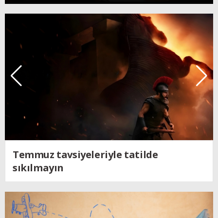
Kendine dönen adam; Nolan´ın
Odysseus´u