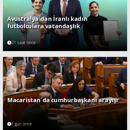
Avustralya´dan İranlı kadın
futbolculara vatandaşlık
21 saat önce
Macaristan´da cumhurbaşkanı arayışı
1 gün önce