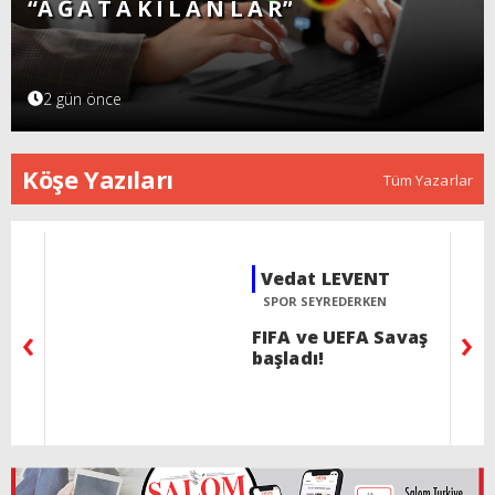
“A Ğ A T A K I L A N L A R”
2 gün önce
Köşe Yazıları
Tüm Yazarlar
Selin SÜAR
KÖŞEBAŞI
‹
›
Acının gülümsemeyi
öğrettiği halk