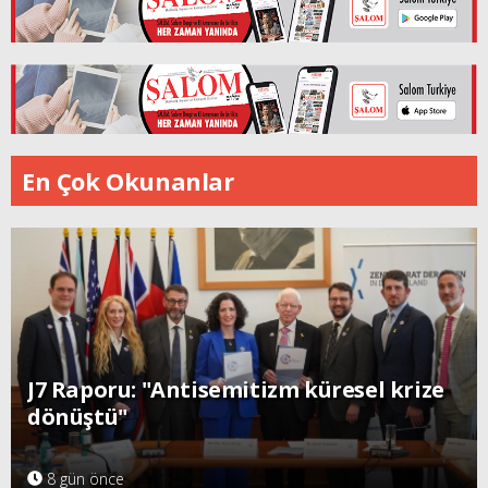
En Çok Okunanlar
J7 Raporu: "Antisemitizm küresel krize
dönüştü"
8 gün önce