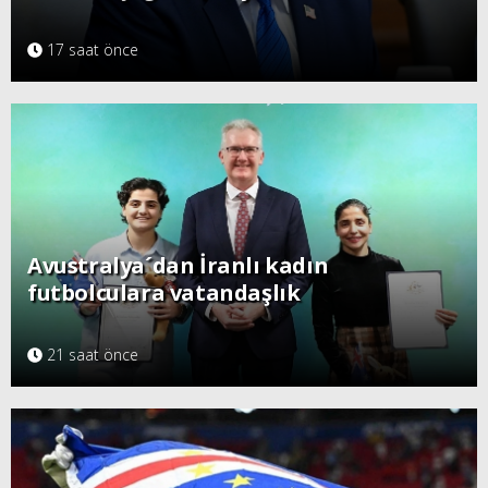
17 saat önce
Avustralya´dan İranlı kadın
futbolculara vatandaşlık
21 saat önce