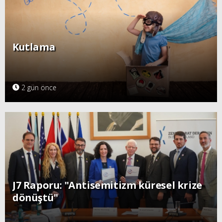
Kutlama
2 gün önce
J7 Raporu: "Antisemitizm küresel krize
dönüştü"