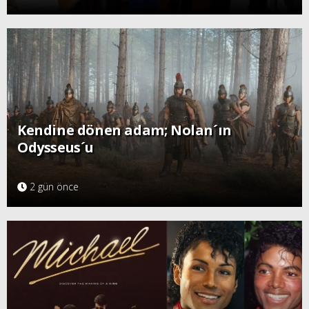
Kendine dönen adam; Nolan´ın
Odysseus´u
2 gün önce