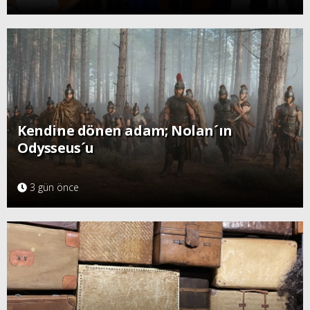
Kendine dönen adam; Nolan´ın
Odysseus´u
3 gün önce