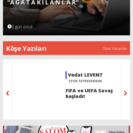
“A Ğ A T A K I L A N L A R”
3 gün önce
Köşe Yazıları
Tüm Yazarlar
Selin SÜAR
KÖŞEBAŞI
‹
›
Acının gülümsemeyi
öğrettiği halk