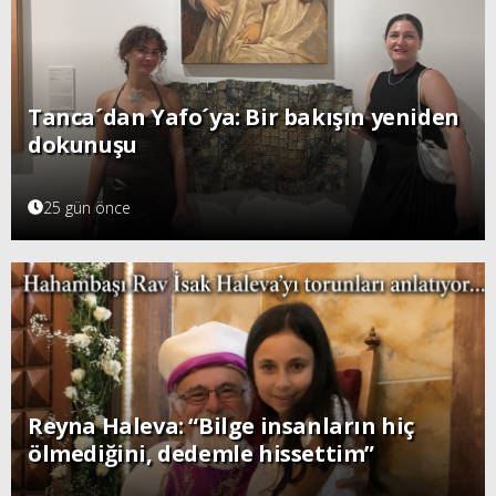
Tanca´dan Yafo´ya: Bir bakışın yeniden
dokunuşu
25 gün önce
Reyna Haleva: “Bilge insanların hiç
ölmediğini, dedemle hissettim”