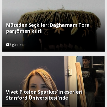
Müzeden Seçkiler: Dağhamam Tora
parşömen kılıfı
3 gün önce
Vivet Pitelon Sparkes´in eserleri
Stanford Üniversitesi´nde