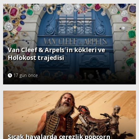
Van Cleef & Arpels´in kökleri ve
Holokost trajedisi
17 gün önce
Sıcak havalarda çerezlik popcorn