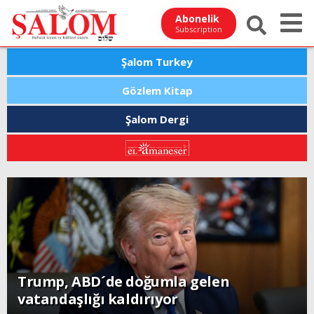
Abonelik
Subscription
Şalom Turkey
Gözlem Kitap
Şalom Dergi
Trump, ABD´de doğumla gelen
vatandaşlığı kaldırıyor