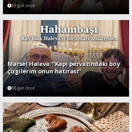
65 gün önce
Marsel Haleva: “Kapı pervazındaki boy
çizgilerim onun hatırası”
86 gün önce