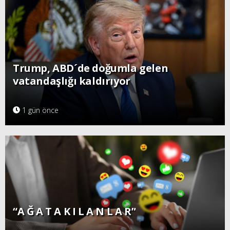
Trump, ABD´de doğumla gelen
vatandaşlığı kaldırıyor
1 gün önce
“A Ğ A T A K I L A N L A R”