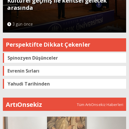
Kültürel geçmiş ile kentsel gelecek
arasında
3 gün önce
Perspektifte Dikkat Çekenler
Spinozyen Düşünceler
Evrenin Sırları
Yahudi Tarihinden
ArtıOnsekiz
Tüm ArtıOnsekiz Haberleri