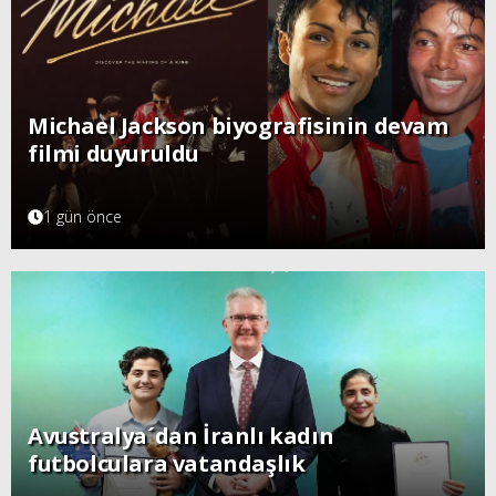
Michael Jackson biyografisinin devam
filmi duyuruldu
1 gün önce
Avustralya´dan İranlı kadın
futbolculara vatandaşlık