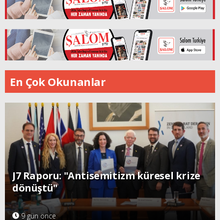
En Çok Okunanlar
J7 Raporu: "Antisemitizm küresel krize
dönüştü"
9 gün önce