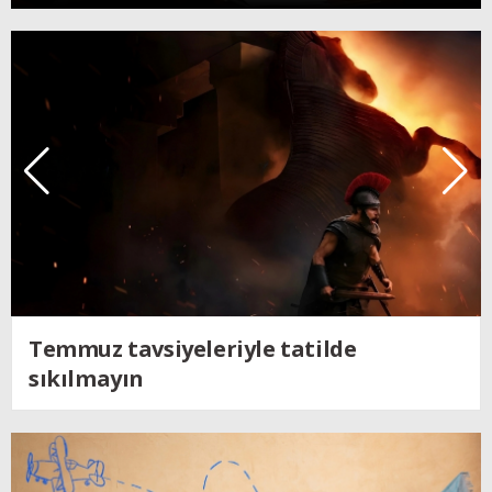
Kendine dönen adam; Nolan´ın
Odysseus´u