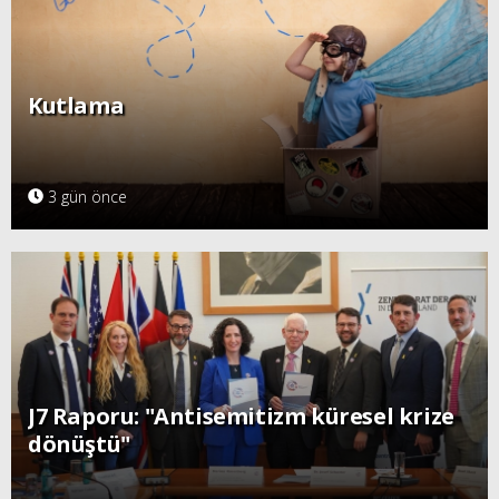
Kutlama
3 gün önce
J7 Raporu: "Antisemitizm küresel krize
dönüştü"