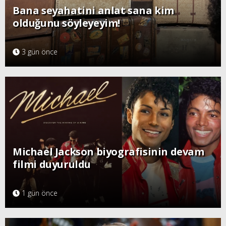
Bana seyahatini anlat sana kim
olduğunu söyleyeyim!
3 gün önce
Michael Jackson biyografisinin devam
filmi duyuruldu
1 gün önce