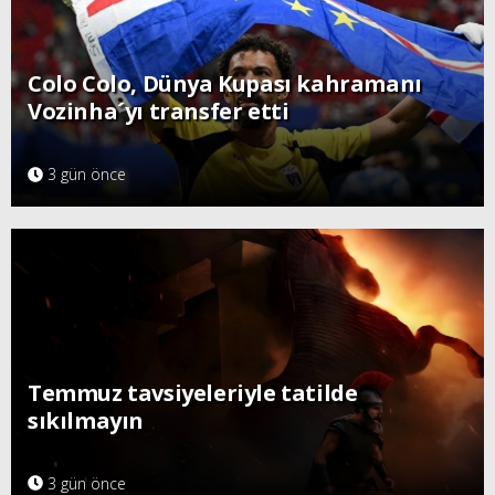
Colo Colo, Dünya Kupası kahramanı
Vozinha´yı transfer etti
3 gün önce
Temmuz tavsiyeleriyle tatilde
sıkılmayın
3 gün önce