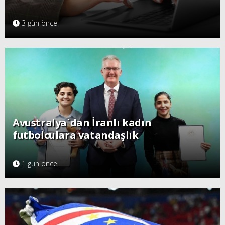
3 gün önce
Avustralya´dan İranlı kadın
futbolculara vatandaşlık
1 gün önce