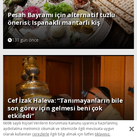
Pesah Bayramı için alternatif tuzlu
önerisi; Ispanaklı mantarlı kiş
131 gün önce
Cef İzak Haleva: “Tanımayanların bile
son görev için gelmesi beni çok
etkiledi”
6698 sayılı Kişisel Verilerin Korunması Kanunu uyarınca hazırlanmış
144 gün önce
aydınlatma metnimizi okumak ve sitemizde ilgili mevzuata uygun
olarak kullanılan
çerezlerle
ilgili bilgi almak için lütfen
tıklayınız.