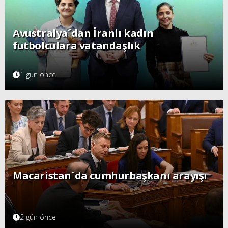
Avustralya´dan İranlı kadın
futbolculara vatandaşlık
1 gün önce
Macaristan´da cumhurbaşkanı arayışı
2 gün önce