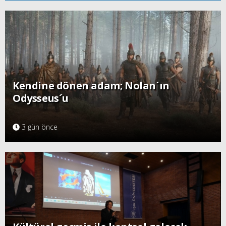
Kendine dönen adam; Nolan´ın
Odysseus´u
3 gün önce