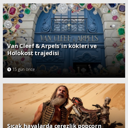
Van Cleef & Arpels´in kökleri ve
Holokost trajedisi
15 gün önce
Sıcak havalarda çerezlik popcorn