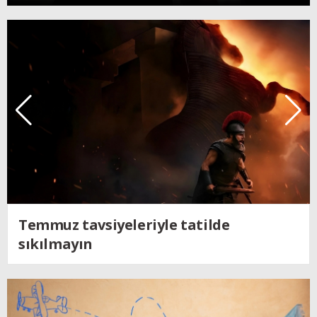
Kendine dönen adam; Nolan´ın
Odysseus´u