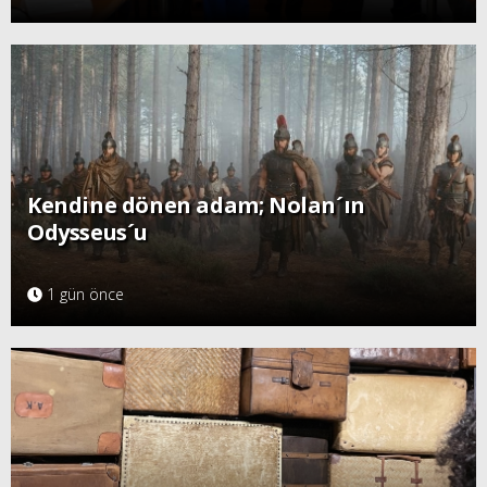
Kendine dönen adam; Nolan´ın
Odysseus´u
1 gün önce