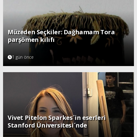
Müzeden Seçkiler: Dağhamam Tora
parşömen kılıfı
1 gün önce
Vivet Pitelon Sparkes´in eserleri
Stanford Üniversitesi´nde