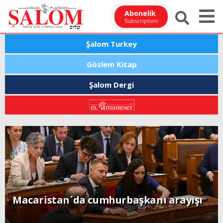
Abonelik
Subscription
Şalom Turkey
Gözlem Kitap
Şalom Dergi
Macaristan´da cumhurbaşkanı arayışı