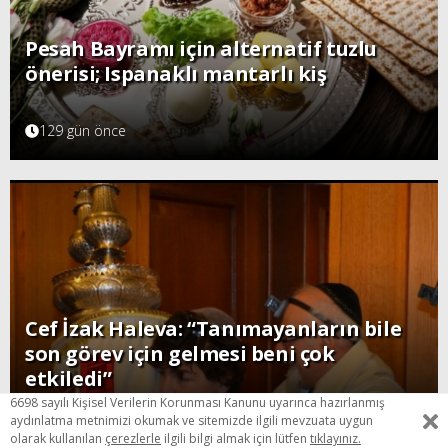
Pesah Bayramı için alternatif tuzlu
önerisi; Ispanaklı mantarlı kiş
129 gün önce
Cef İzak Haleva: “Tanımayanların bile
son görev için gelmesi beni çok
etkiledi”
6698 sayılı Kişisel Verilerin Korunması Kanunu uyarınca hazırlanmış
142 gün önce
aydınlatma metnimizi okumak ve sitemizde ilgili mevzuata uygun
olarak kullanılan
çerezlerle
ilgili bilgi almak için lütfen
tıklayınız.