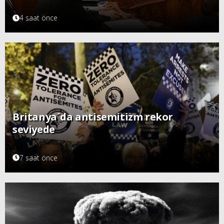
4 saat önce
Britanya´da antisemitizm rekor
seviyede
7 saat önce