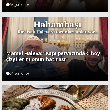
63 gün önce
Marsel Haleva: “Kapı pervazındaki boy
çizgilerim onun hatırası”
84 gün önce