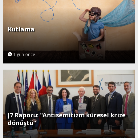
Kutlama
1 gün önce
J7 Raporu: "Antisemitizm küresel krize
dönüştü"