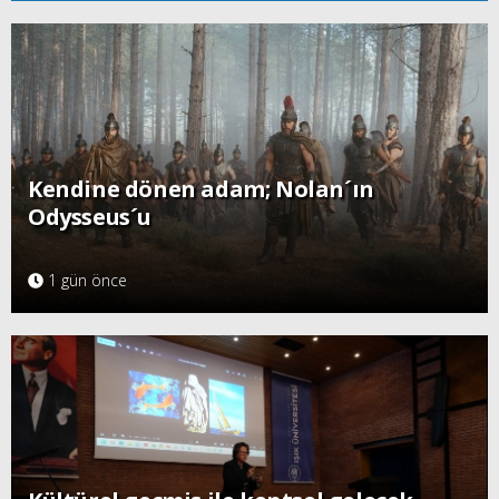
Kendine dönen adam; Nolan´ın
Odysseus´u
1 gün önce