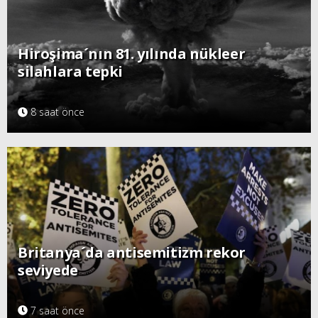
Hiroşima´nın 81. yılında nükleer
silahlara tepki
8 saat önce
Britanya´da antisemitizm rekor
seviyede
7 saat önce