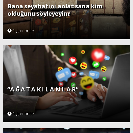
Bana seyahatini anlat sana kim
olduğunu söyleyeyim!
1 gün önce
“A Ğ A T A K I L A N L A R”
1 gün önce