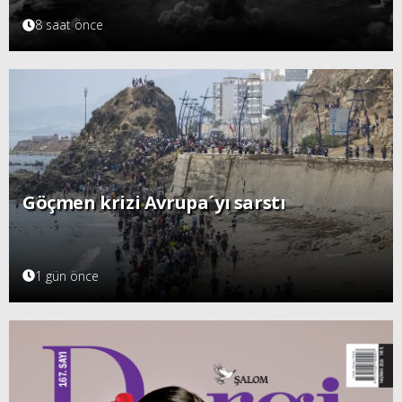
8 saat önce
Göçmen krizi Avrupa´yı sarstı
1 gün önce