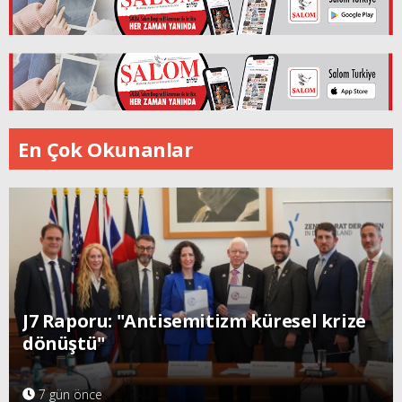
En Çok Okunanlar
J7 Raporu: "Antisemitizm küresel krize
dönüştü"
7 gün önce