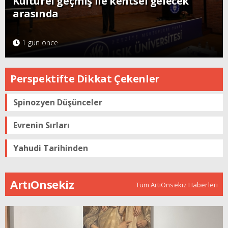
Kültürel geçmiş ile kentsel gelecek
arasında
1 gün önce
Perspektifte Dikkat Çekenler
Spinozyen Düşünceler
Evrenin Sırları
Yahudi Tarihinden
ArtıOnsekiz
Tüm ArtıOnsekiz Haberleri