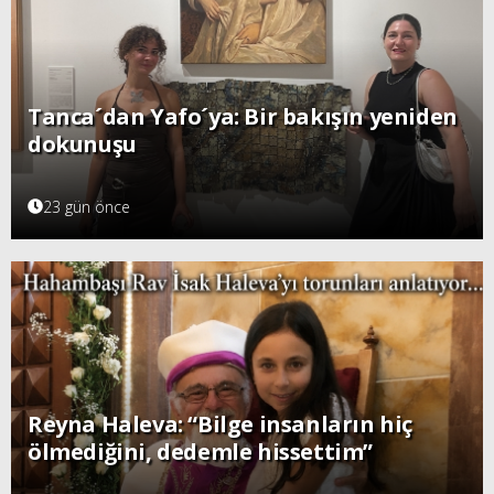
Tanca´dan Yafo´ya: Bir bakışın yeniden
dokunuşu
23 gün önce
Reyna Haleva: “Bilge insanların hiç
ölmediğini, dedemle hissettim”