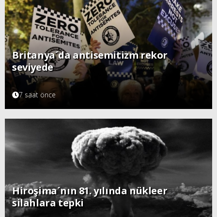
Britanya´da antisemitizm rekor
seviyede
7 saat önce
Hiroşima´nın 81. yılında nükleer
silahlara tepki