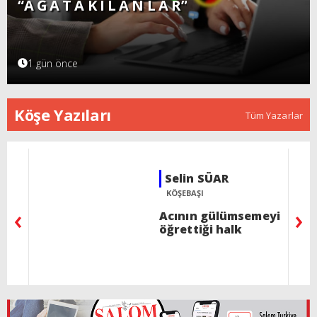
“A Ğ A T A K I L A N L A R”
1 gün önce
Köşe Yazıları
Tüm Yazarlar
Rav İzak ALALUF
BU HAFTA PERAŞA
‹
›
Ree - Bir şeyden dolayı