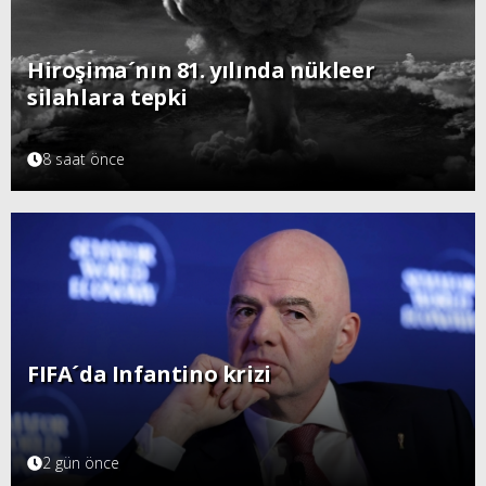
Hiroşima´nın 81. yılında nükleer
silahlara tepki
8 saat önce
FIFA´da Infantino krizi
2 gün önce