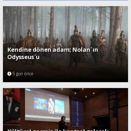
Kendine dönen adam; Nolan´ın
Odysseus´u
5 gün önce