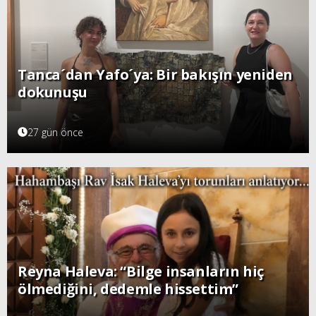
Tanca´dan Yafo´ya: Bir bakışın yeniden
dokunuşu
27 gün önce
Reyna Haleva: “Bilge insanların hiç
ölmediğini, dedemle hissettim”