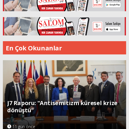
En Çok Okunanlar
J7 Raporu: "Antisemitizm küresel krize
dönüştü"
11 gün önce