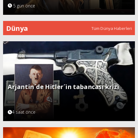
5 gün önce
Dünya
Tüm Dünya Haberleri
Arjantin´de Hitler´in tabancası krizi
4 saat önce