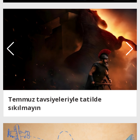
Kendine dönen adam; Nolan´ın
Odysseus´u