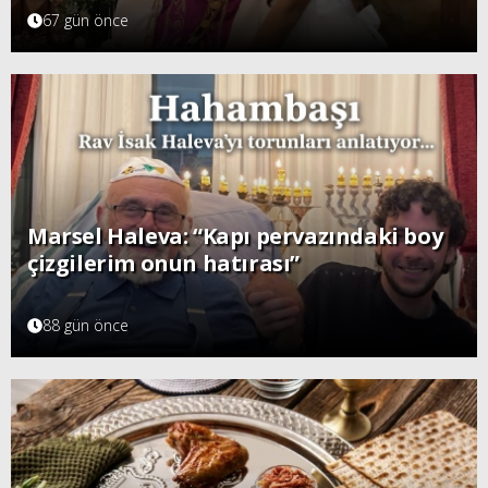
67 gün önce
Marsel Haleva: “Kapı pervazındaki boy
çizgilerim onun hatırası”
88 gün önce