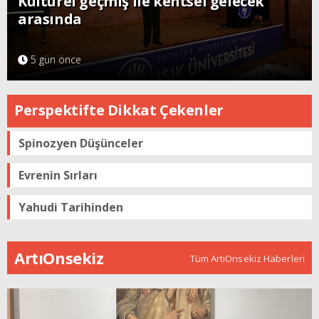
Kültürel geçmiş ile kentsel gelecek
arasında
5 gün önce
Perspektifte Dikkat Çekenler
Spinozyen Düşünceler
Evrenin Sırları
Yahudi Tarihinden
ArtıOnsekiz
Tüm ArtıOnsekiz Haberleri