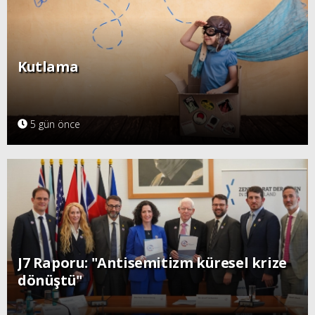
Kutlama
5 gün önce
J7 Raporu: "Antisemitizm küresel krize
dönüştü"