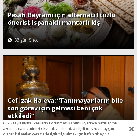
Pesah Bayramı için alternatif tuzlu
önerisi; Ispanaklı mantarlı kiş
133 gün önce
Cef İzak Haleva: “Tanımayanların bile
son görev için gelmesi beni çok
etkiledi”
6698 sayılı Kişisel Verilerin Korunması Kanunu uyarınca hazırlanmış
146 gün önce
aydınlatma metnimizi okumak ve sitemizde ilgili mevzuata uygun
olarak kullanılan
çerezlerle
ilgili bilgi almak için lütfen
tıklayınız.