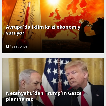
Avrupa´da iklim krizi ekonomiyi
vuruyor
7 saat önce
Netanyahu´dan Trump´ın Gazze
planına ret