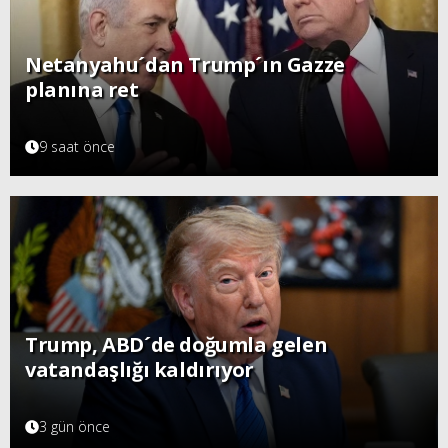
Netanyahu´dan Trump´ın Gazze
planına ret
9 saat önce
Trump, ABD´de doğumla gelen
vatandaşlığı kaldırıyor
3 gün önce