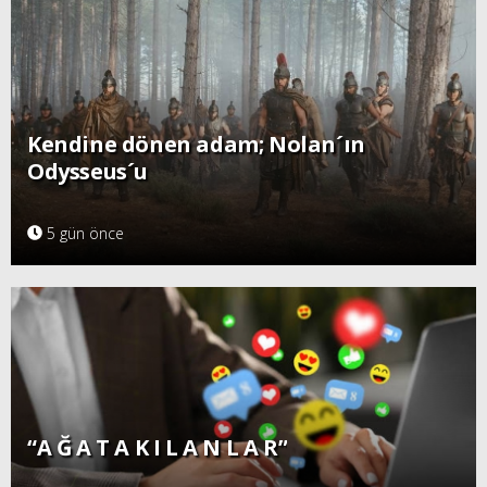
Kendine dönen adam; Nolan´ın
Odysseus´u
5 gün önce
“A Ğ A T A K I L A N L A R”