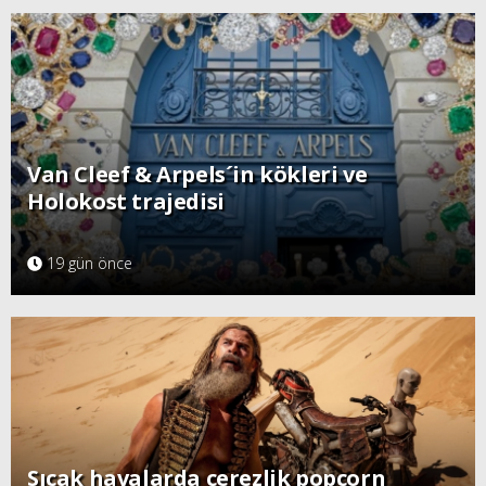
Van Cleef & Arpels´in kökleri ve
Holokost trajedisi
19 gün önce
Sıcak havalarda çerezlik popcorn