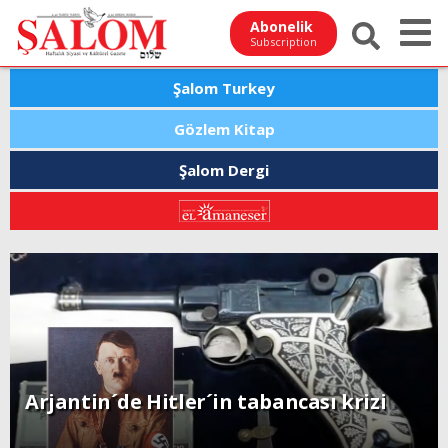
Abonelik
Subscription
Şalom Turkey
Gözlem Kitap
Şalom Dergi
Arjantin´de Hitler´in tabancası krizi