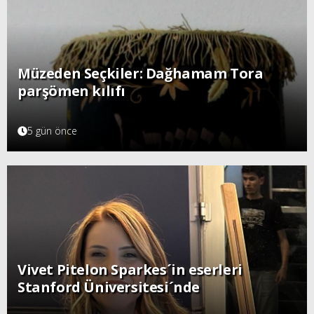
Müzeden Seçkiler: Dağhamam Tora
parşömen kılıfı
5 gün önce
Vivet Pitelon Sparkes´in eserleri
Stanford Üniversitesi´nde