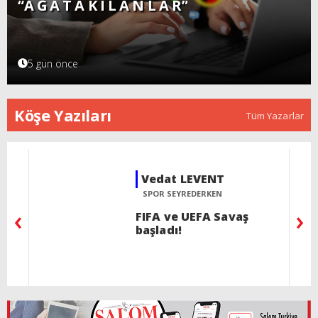
“A Ğ A T A K I L A N L A R”
5 gün önce
Köşe Yazıları
Tüm Yazarlar
Selin SÜAR
KÖŞEBAŞI
‹
›
Acının gülümsemeyi
öğrettiği halk