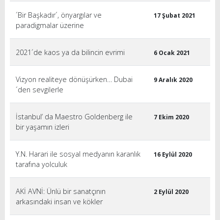
´Bir Başkadır´, önyargılar ve
17 Şubat 2021
paradigmalar üzerine
2021´de kaos ya da bilincin evrimi
6 Ocak 2021
Vizyon realiteye dönüşürken… Dubai
9 Aralık 2020
´den sevgilerle
İstanbul’ da Maestro Goldenberg ile
7 Ekim 2020
bir yaşamın izleri
Y.N. Harari ile sosyal medyanın karanlık
16 Eylül 2020
tarafına yolculuk
AKİ AVNİ: Ünlü bir sanatçının
2 Eylül 2020
arkasındaki insan ve kökler