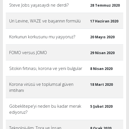
Steve Jobs yaşasaydı ne derdi?
28 Temmuz 2020
Uri Levine, WAZE ve başarının formülü
17 Haziran 2020
Korkunun korkusunu mu yaşıyoruz?
20 Mayıs 2020
FOMO versus JOMO
29 Nisan 2020
Sitokin fırtınası, korona ve yeni bulgular
8 Nisan 2020
Korona virüsü ve toplumsal güven
18 Mart 2020
imtihanı
Göbeklitepe’yi neden bu kadar merak
5 Şubat 2020
ediyoruz?
Teknoloji-ilim, Tora ve İnsan
8 Ocak 2020