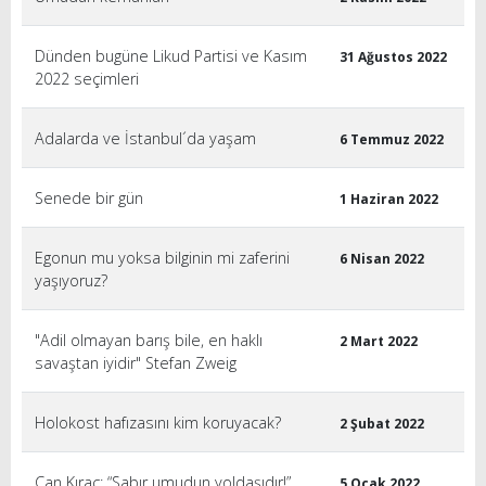
Dünden bugüne Likud Partisi ve Kasım
31 Ağustos 2022
2022 seçimleri
Adalarda ve İstanbul´da yaşam
6 Temmuz 2022
Senede bir gün
1 Haziran 2022
Egonun mu yoksa bilginin mi zaferini
6 Nisan 2022
yaşıyoruz?
"Adil olmayan barış bile, en haklı
2 Mart 2022
savaştan iyidir" Stefan Zweig
Holokost hafızasını kim koruyacak?
2 Şubat 2022
Can Kıraç: “Sabır umudun yoldaşıdır!”
5 Ocak 2022