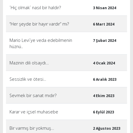
´Hiç olmak´ nasıl bir haldir?
3 Nisan 2024
“Her şeyde bir hayır vardır” mı?
6 Mart 2024
Mario Levi´ye veda edebilmenin
7 Şubat 2024
hüznü..
Mazinin dili olsaydı…
4 Ocak 2024
Sessizlik ve ötesi...
6 Aralık 2023
Sevmek bir sanat mıdır?
4 Ekim 2023
Karar ve içsel muhasebe
6 Eylül 2023
Bir varmış bir yokmuş…
2 Ağustos 2023