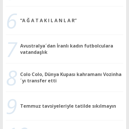
6
“A Ğ A T A K I L A N L A R”
7
Avustralya´dan İranlı kadın futbolculara
vatandaşlık
8
Colo Colo, Dünya Kupası kahramanı Vozinha
´yı transfer etti
9
Temmuz tavsiyeleriyle tatilde sıkılmayın