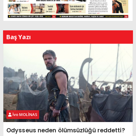
Baş Yazı
İvo MOLİNAS
Odysseus neden ölümsüzlüğü reddetti?