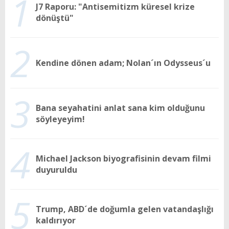
1
J7 Raporu: "Antisemitizm küresel krize
dönüştü"
2
Kendine dönen adam; Nolan´ın Odysseus´u
3
Bana seyahatini anlat sana kim olduğunu
söyleyeyim!
4
Michael Jackson biyografisinin devam filmi
duyuruldu
5
Trump, ABD´de doğumla gelen vatandaşlığı
kaldırıyor