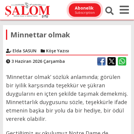
Abonelik
Subscription
Minnettar olmak
Elda SASUN
Köşe Yazısı
3 Haziran 2026 Çarşamba
‘Minnettar olmak’ sözlük anlamında; görülen
bir iyilik karşısında teşekkür ve şükran
duygularını en içten şekilde taşımak demekmiş.
Minnettarlık duygusunu sözle, teşekkürle ifade
etmenin başka bir yolu da bir hediye, bir ödül
vererek olabilir.
Geçtiğimiz ay okulumuz Notre Dame de