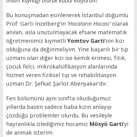
ilham kaynağı olarak kabul ediyorum.”
Bu konuşmadan esinlenerek İstanbul doğumlu
Prof. Garti İnzelberg’in
‘Hocaların Hocası’
olarak
anılan, asla unutulmayacak efsane matematik
öğretmenimiz kıymetli
Yomtov Garti
’nin kızı
olduğuna da değinmeliyim. Yine başarılı bir tıp
uzmanı olan diğer kızı ise kemik erimesi, fıtık,
çocuk felci, mikrokalsifikasyon alanlarında
hizmet veren fiziksel tıp ve rehabilitasyon
uzman Dr. Şefkat Şarlot Abenyakar’dır.
Fen bölümünü aynı sınıfta okuduğumuz
yıllarda bazen sadece baba kızın anlayıp
çözdüğü problemler olurdu. Bu vesileyle
hayranlıkla izlediğimiz hocamız
Mösyö Garti
’yi
de anmak isterim.