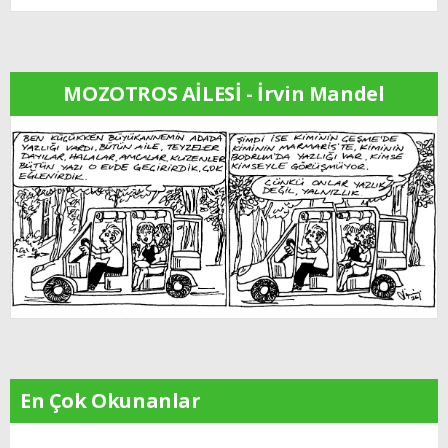
MOZOTROS AİLESİ - İrvin Mandel
En Çok Okunanlar