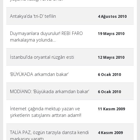
Antakya’da ‘tri-D’ tefilin
4 Ağustos 2010
Duymayanlara duyurulur! REBİ FARO
19 Mayıs 2010
markalaşma yolunda…
İstanbul’da oryantal rüzgârı esti
12 Mayıs 2010
‘BÜYÜKADA arkamdan bakar’
6 Ocak 2010
MODİANO: ‘Büyükada arkamdan bakar’
6 Ocak 2010
İnternet çağında mektup yazan ve
11 Kasım 2009
şirketlerin satışlarını arttıran adam!!
TALİA PAZ, özgün tarzıyla dansta kendi
4 Kasım 2009
markasını yarattı