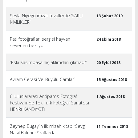
Şeyla Niyego imzalı tuvallerde ‘SAKLI
13 Şubat 2019
KiMLiKLER’
Pati fotoğrafları sergisi hayvan
24 Ekim 2018
severleri bekliyor
“Eski Kasımpaşa hiç aklımdan çıkmadı”
20 Eylül 2018
Avram Cerasi Ve ‘Büyülü Camlar’
15 Ağustos 2018
6. Uluslararası Antiparos Fotoğraf
1 Ağustos 2018
Festivalinde Tek Türk Fotoğraf Sanatçısı
HENRİ KANDİYOTİ
Zeynep Bugay’ın ilk mizah kitabı ‘Sevgili
11 Temmuz 2018
Nasıl Bulunur?’ raflarda…