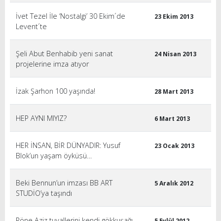
İvet Tezel İle ‘Nostalgi’ 30 Ekim´de
23 Ekim 2013
Levent´te
Şeli Abut Benhabib yeni sanat
24 Nisan 2013
projelerine imza atıyor
İzak Şarhon 100 yaşında!
28 Mart 2013
HEP AYNI MIYIZ?
6 Mart 2013
HER İNSAN, BİR DÜNYADIR: Yusuf
23 Ocak 2013
Blok’un yaşam öyküsü…
Beki Bennun’un imzası BB ART
5 Aralık 2012
STUDİO’ya taşındı
Röne Aziz tuvallerini kendi gökkuşağı
5 Eylül 2012