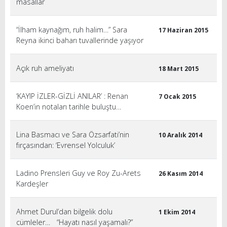
masallar
“İlham kaynağım, ruh halim…” Sara
17 Haziran 2015
Reyna ikinci baharı tuvallerinde yaşıyor
Açık ruh ameliyatı
18 Mart 2015
‘KAYIP İZLER-GİZLİ ANILAR’ : Renan
7 Ocak 2015
Koen’in notaları tarihle buluştu…
Lina Basmacı ve Sara Özsarfati’nin
10 Aralık 2014
fırçasından: ‘Evrensel Yolculuk’
Ladino Prensleri Guy ve Roy Zu-Arets
26 Kasım 2014
Kardeşler
Ahmet Durul’dan bilgelik dolu
1 Ekim 2014
cümleler… “Hayatı nasıl yaşamalı?”