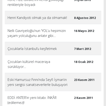
renkleriyle boyadı
Henri Kandiyoti olmak ya da olmamak!
8 Ağustos 2012
Nelli Gavriyeloğlu’nun ‘YOL’u hepimizin
16 Mayıs 2012
yaşam yolculuğunu anlatır gibi…
Çocuklarla İstanbul’u keşfetmek
7 Mart 2012
Çocukları kültürel maceraya
18 Ocak 2012
sürüklüyor…
Eski Hamursuz Fırını’nda Seyfi İşman’ın
23 Kasım 2011
yeni sergisi sanatseverlerle buluşuyori
EDDİ ANTER’in yeni kitabı: İNKÂR
2 Kasım 2011
(edilemez)!