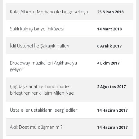
Kula, Alberto Modiano ile belgeselleşti
25 Nisan 2018
Saklı kalmış bir yol hikâyesi
14 Mart 2018
İdil Üstünel İle Şakayık Halleri
6 Aralık 2017
Broadway müzikalleri Açıkhava’ya
4 Ekim 2017
geliyor
Çağdaş sanat ile ‘hand made’i
2 Ağustos 2017
birleştiren renkli isim Milen Nae
Usta eller ustalıklarını sergilediler
14 Haziran 2017
Akıl: Dost mu düşman mı?
14 Haziran 2017