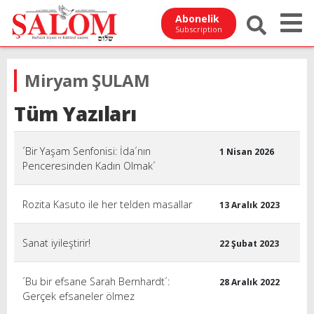
Abonelik
Subscription
Miryam ŞULAM
Tüm Yazıları
´Bir Yaşam Senfonisi: İda´nın
1 Nisan 2026
Penceresinden Kadın Olmak´
Rozita Kasuto ile her telden masallar
13 Aralık 2023
Sanat iyileştirir!
22 Şubat 2023
´Bu bir efsane Sarah Bernhardt´:
28 Aralık 2022
Gerçek efsaneler ölmez