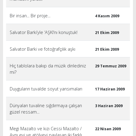
Bir insan... Bir proje...
4 Kasım 2009
Salvator Barki’yle ‘AŞKI’nı konuştuk!
21 Ekim 2009
Salvator Barki ve fotoğrafçılık aşkı
21 Ekim 2009
Hiç tablolara bakıp da müzik dinlediniz
29 Temmuz 2009
mi?
Duyguların tuvalde soyut yansımaları
17 Haziran 2009
Dünyaları tuvaline sığdırmaya çalışan
3 Haziran 2009
güzel ressam...
Megi Mazalto ve kızı Cessi Mazalto /
22 Nisan 2009
Aynı evi ve atölyeyi paylaşan iki farklı