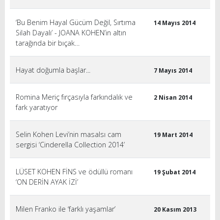
‘Bu Benim Hayal Gücüm Değil, Sırtıma
14 Mayıs 2014
Silah Dayalı’ - JOANA KOHEN’in altın
tarağında bir bıçak…
Hayat doğumla başlar...
7 Mayıs 2014
Romina Meriç fırçasıyla farkındalık ve
2 Nisan 2014
fark yaratıyor
Selin Kohen Levi’nin masalsı cam
19 Mart 2014
sergisi ‘Cinderella Collection 2014’
LÜSET KOHEN FİNS ve ödüllü romanı
19 Şubat 2014
‘ON DERİN AYAK İZİ’
Milen Franko ile ‘farklı yaşamlar’
20 Kasım 2013