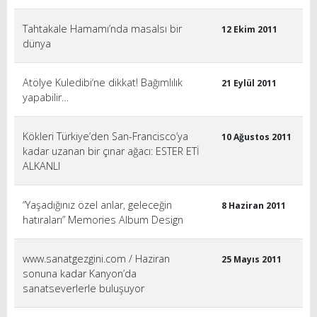
Tahtakale Hamamı’nda masalsı bir
12 Ekim 2011
dünya
Atölye Kuledibi‘ne dikkat! Bağımlılık
21 Eylül 2011
yapabilir…
Kökleri Türkiye’den San-Francisco’ya
10 Ağustos 2011
kadar uzanan bir çınar ağacı: ESTER ETİ
ALKANLI
“Yaşadığınız özel anlar, geleceğin
8 Haziran 2011
hatıraları” Memories Album Design
www.sanatgezgini.com / Haziran
25 Mayıs 2011
sonuna kadar Kanyon’da
sanatseverlerle buluşuyor