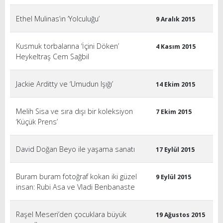
Ethel Mulinas’ın ‘Yolculuğu’
9 Aralık 2015
Kusmuk torbalarına ‘İçini Döken’
4 Kasım 2015
Heykeltraş Cem Sağbil
Jackie Arditty ve ‘Umudun Işığı’
14 Ekim 2015
Melih Sisa ve sıra dışı bir koleksiyon
7 Ekim 2015
‘Küçük Prens’
David Doğan Beyo ile yaşama sanatı
17 Eylül 2015
Buram buram fotoğraf kokan iki güzel
9 Eylül 2015
insan: Rubi Asa ve Vladi Benbanaste
Raşel Meseri’den çocuklara büyük
19 Ağustos 2015