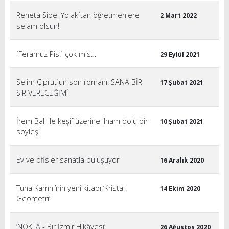
Reneta Sibel Yolak´tan öğretmenlere
2 Mart 2022
selam olsun!
´Feramuz Pis!´ çok mis…
29 Eylül 2021
Selim Çiprut´un son romanı: SANA BİR
17 Şubat 2021
SIR VERECEĞİM´
İrem Bali ile keşif üzerine ilham dolu bir
10 Şubat 2021
söyleşi
Ev ve ofisler sanatla buluşuyor
16 Aralık 2020
Tuna Kamhi’nin yeni kitabı ‘Kristal
14 Ekim 2020
Geometri’
‘NOKTA - Bir İzmir Hikâyesi’
26 Ağustos 2020