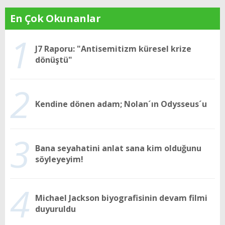
En Çok Okunanlar
1
J7 Raporu: "Antisemitizm küresel krize
dönüştü"
2
Kendine dönen adam; Nolan´ın Odysseus´u
3
Bana seyahatini anlat sana kim olduğunu
söyleyeyim!
4
Michael Jackson biyografisinin devam filmi
duyuruldu