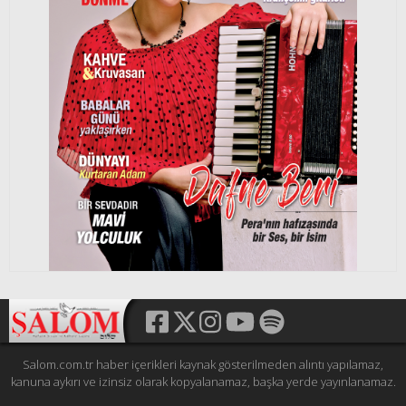
Salom.com.tr haber içerikleri kaynak gösterilmeden alıntı yapılamaz,
kanuna aykırı ve izinsiz olarak kopyalanamaz, başka yerde yayınlanamaz.