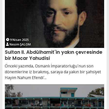
9 Nisan 2025
Nesim ŞALOM
Sultan II. Abdülhamit´in yakın çevresinde
bir Macar Yahudisi
Önceki yazımda, Osmanlı İmparatorluğu´nun son
dönemlerine iz bırakmış, saraya da yakın bir şahsiyet
Hayim Nahum Efendi´...