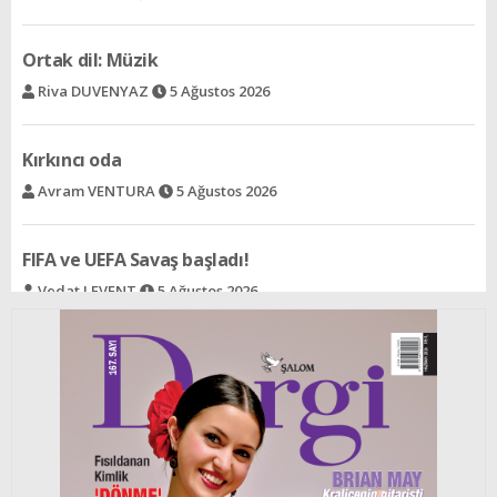
Kırkıncı oda
Avram VENTURA
5 Ağustos 2026
FIFA ve UEFA Savaş başladı!
Vedat LEVENT
5 Ağustos 2026
Acının gülümsemeyi öğrettiği halk
Selin SÜAR
5 Ağustos 2026
Ree - Bir şeyden dolayı
Rav İzak ALALUF
5 Ağustos 2026
Cengiz Han´ın izinden bir çift yeşil göze
Selin BARLAS
5 Ağustos 2026