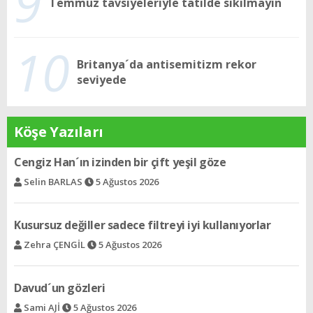
9
Temmuz tavsiyeleriyle tatilde sıkılmayın
10
Britanya´da antisemitizm rekor
seviyede
Köşe Yazıları
Kusursuz değiller sadece filtreyi iyi kullanıyorlar
Zehra ÇENGİL
5 Ağustos 2026
Davud´un gözleri
Sami AJİ
5 Ağustos 2026
Ortak dil: Müzik
Riva DUVENYAZ
5 Ağustos 2026