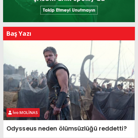
Baş Yazı
İvo MOLİNAS
Odysseus neden ölümsüzlüğü reddetti?