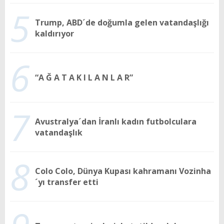
5
Trump, ABD´de doğumla gelen vatandaşlığı
kaldırıyor
6
“A Ğ A T A K I L A N L A R”
7
Avustralya´dan İranlı kadın futbolculara
vatandaşlık
8
Colo Colo, Dünya Kupası kahramanı Vozinha
´yı transfer etti