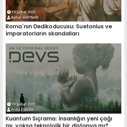
19 Şubat 2025
Bahar AKPINAR
Roma´nın Dedikoducusu: Suetonius ve
imparatorların skandalları
19 Şubat 2025
Arda EŞBERK
Kuantum Sıçrama: İnsanlığın yeni çağı
mı, yoksa teknolojik bir distopya mı?