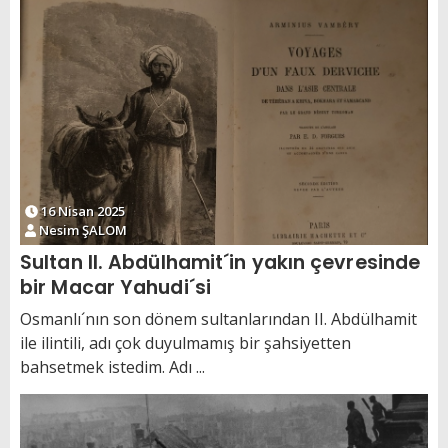
16 Nisan 2025
Nesim ŞALOM
Sultan II. Abdülhamit´in yakın çevresinde
bir Macar Yahudi´si
Osmanlı´nın son dönem sultanlarından II. Abdülhamit
ile ilintili, adı çok duyulmamış bir şahsiyetten
bahsetmek istedim. Adı ...