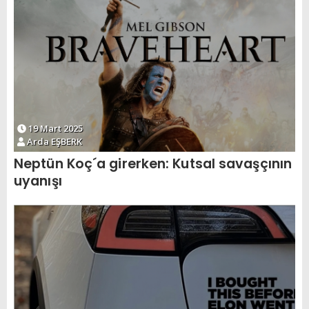
19 Mart 2025
Arda EŞBERK
Neptün Koç´a girerken: Kutsal savaşçının
uyanışı