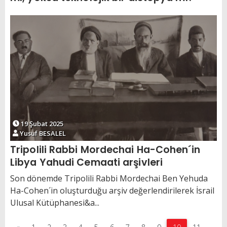
19 Şubat 2025
Yusuf BESALEL
Tripolili Rabbi Mordechai Ha-Cohen´in
Libya Yahudi Cemaati arşivleri
Son dönemde Tripolili Rabbi Mordechai Ben Yehuda
Ha-Cohen´in oluşturduğu arşiv değerlendirilerek İsrail
Ulusal Kütüphanesi&a...