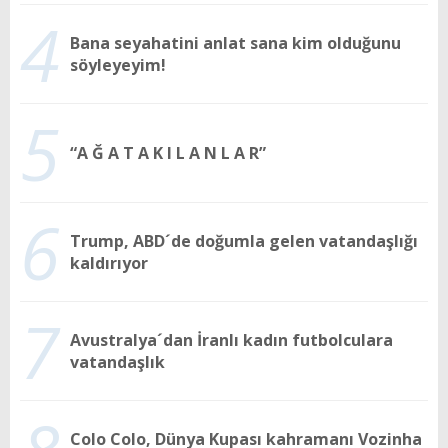
4
Bana seyahatini anlat sana kim olduğunu
söyleyeyim!
5
“A Ğ A T A K I L A N L A R”
6
Trump, ABD´de doğumla gelen vatandaşlığı
kaldırıyor
7
Avustralya´dan İranlı kadın futbolculara
vatandaşlık
Colo Colo, Dünya Kupası kahramanı Vozinha