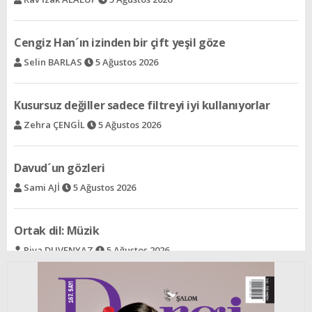
Kusursuz değiller sadece filtreyi iyi kullanıyorlar
Zehra ÇENGİL
5 Ağustos 2026
Davud´un gözleri
Sami AJİ
5 Ağustos 2026
Ortak dil: Müzik
Riva DUVENYAZ
5 Ağustos 2026
Kırkıncı oda
Avram VENTURA
5 Ağustos 2026
FIFA ve UEFA Savaş başladı!