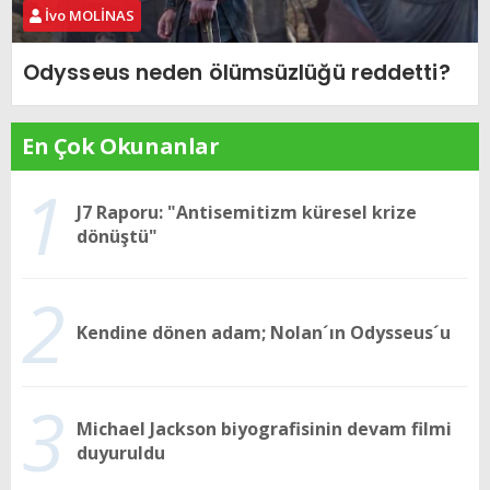
İvo MOLİNAS
Odysseus neden ölümsüzlüğü reddetti?
En Çok Okunanlar
1
J7 Raporu: "Antisemitizm küresel krize
dönüştü"
2
Kendine dönen adam; Nolan´ın Odysseus´u
3
Michael Jackson biyografisinin devam filmi
duyuruldu