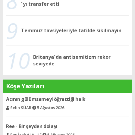
8
´yı transfer etti
9
Temmuz tavsiyeleriyle tatilde sıkılmayın
10
Britanya´da antisemitizm rekor
seviyede
Köşe Yazıları
Ree - Bir şeyden dolayı
Rav İzak ALALUF
5 Ağustos 2026
Cengiz Han´ın izinden bir çift yeşil göze
Selin BARLAS
5 Ağustos 2026