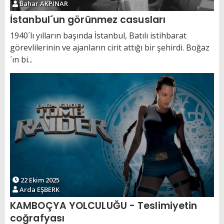
Bahar AKPINAR
İstanbul´un görünmez casusları
1940´lı yılların başında İstanbul, Batılı istihbarat
görevlilerinin ve ajanların cirit attığı bir şehirdi. Boğaz
´ın bi...
22 Ekim 2025
Arda EŞBERK
KAMBOÇYA YOLCULUĞU - Teslimiyetin
coğrafyası