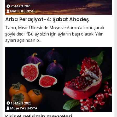
26 Mart 2025
Nazlı DOENYAS
Arba Peraşiyot-4: Şabat Ahodeş
Tanrı, Mısır Ülkesinde Moşe ve Aaron´a konuşarak
şöyle dedi: “Bu ay sizin için ayların başı olacak. Yılın
ayları açısından b...
19 Mart 2025
Moşe PASENSYA
Kişisel gelişimin meyveleri