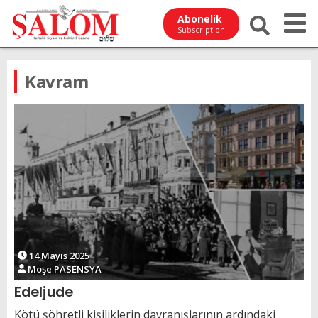
Abonelik
Subscription
Kavram
14 Mayıs 2025
Moşe PASENSYA
Edeljude
Kötü şöhretli kişiliklerin davranışlarının ardındaki