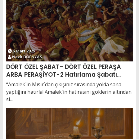
5 Mart 2025
Nazlı DOENYAS
DÖRT ÖZEL ŞABAT- DÖRT ÖZEL PERAŞA
ARBA PERAŞİYOT-2 Hatırlama Şabatı
Şabat Zahor
“Amalek´in Mısır´dan çıkışınız sırasında yolda sana
yaptığını hatırla! Amalek´in hatırasını göklerin altından
si...