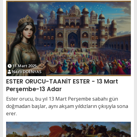
11 Mart 2025
Nazlı DOENYAS
ESTER ORUCU-TAANİT ESTER - 13 Mart
Perşembe-13 Adar
Ester orucu, bu yıl 13 Mart Perşembe sabahı gün
doğmadan başlar, aynı akşam yıldızların çıkışıyla sona
erer.