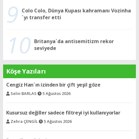
9
Colo Colo, Dünya Kupası kahramanı Vozinha
´yı transfer etti
10
Britanya´da antisemitizm rekor
seviyede
Köşe Yazıları
Kusursuz değiller sadece filtreyi iyi kullanıyorlar
Zehra ÇENGİL
5 Ağustos 2026
Davud´un gözleri
Sami AJİ
5 Ağustos 2026