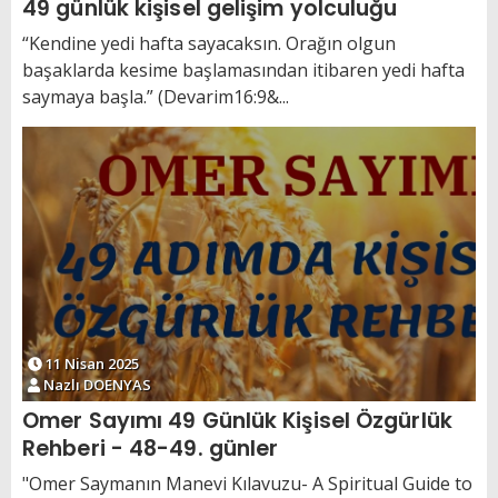
49 günlük kişisel gelişim yolculuğu
“Kendine yedi hafta sayacaksın. Orağın olgun
başaklarda kesime başlamasından itibaren yedi hafta
saymaya başla.” (Devarim16:9&...
11 Nisan 2025
Nazlı DOENYAS
Omer Sayımı 49 Günlük Kişisel Özgürlük
Rehberi - 48-49. günler
"Omer Saymanın Manevi Kılavuzu- A Spiritual Guide to