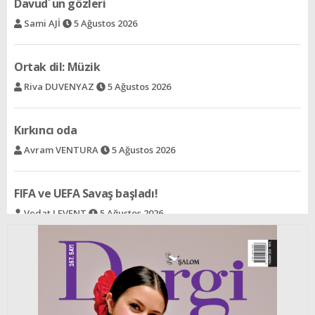
Ortak dil: Müzik
Riva DUVENYAZ
5 Ağustos 2026
Kırkıncı oda
Avram VENTURA
5 Ağustos 2026
FIFA ve UEFA Savaş başladı!
Vedat LEVENT
5 Ağustos 2026
Acının gülümsemeyi öğrettiği halk
Selin SÜAR
5 Ağustos 2026
Ree - Bir şeyden dolayı
Rav İzak ALALUF
5 Ağustos 2026