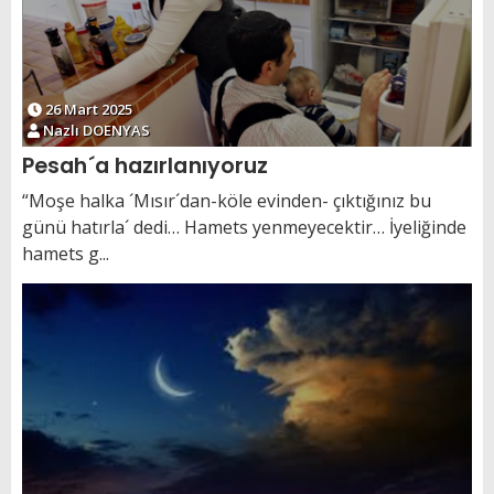
26 Mart 2025
Nazlı DOENYAS
Pesah´a hazırlanıyoruz
“Moşe halka ´Mısır´dan-köle evinden- çıktığınız bu
günü hatırla´ dedi… Hamets yenmeyecektir… İyeliğinde
hamets g...