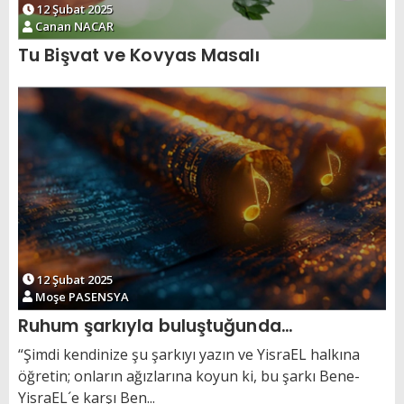
12 Şubat 2025
Canan NACAR
Tu Bişvat ve Kovyas Masalı
12 Şubat 2025
Moşe PASENSYA
Ruhum şarkıyla buluştuğunda…
“Şimdi kendinize şu şarkıyı yazın ve YisraEL halkına
öğretin; onların ağızlarına koyun ki, bu şarkı Bene-
YisraEL´e karşı Ben...