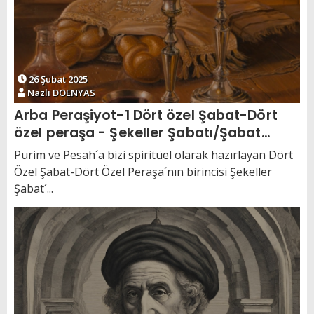
26 Şubat 2025
Nazlı DOENYAS
Arba Peraşiyot-1 Dört özel Şabat-Dört
özel peraşa - Şekeller Şabatı/Şabat
Şekalim
Purim ve Pesah´a bizi spiritüel olarak hazırlayan Dört
Özel Şabat-Dört Özel Peraşa´nın birincisi Şekeller
Şabat´...