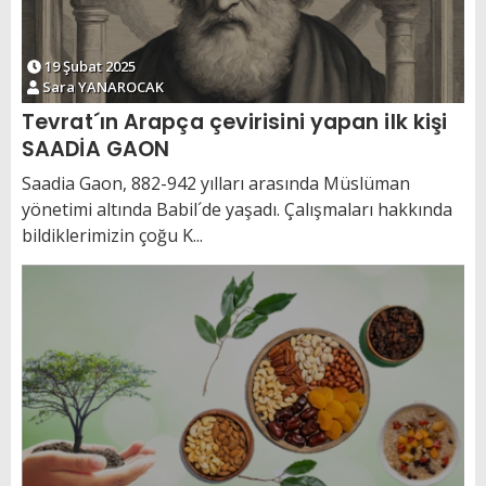
19 Şubat 2025
Sara YANAROCAK
Tevrat´ın Arapça çevirisini yapan ilk kişi
SAADİA GAON
Saadia Gaon, 882-942 yılları arasında Müslüman
yönetimi altında Babil´de yaşadı. Çalışmaları hakkında
bildiklerimizin çoğu K...