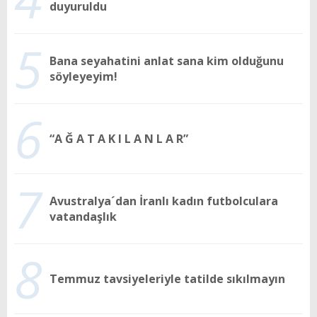
duyuruldu
5
Bana seyahatini anlat sana kim olduğunu
söyleyeyim!
6
“A Ğ A T A K I L A N L A R”
7
Avustralya´dan İranlı kadın futbolculara
vatandaşlık
8
Temmuz tavsiyeleriyle tatilde sıkılmayın