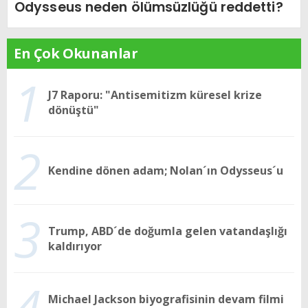
Odysseus neden ölümsüzlüğü reddetti?
En Çok Okunanlar
1
J7 Raporu: "Antisemitizm küresel krize
dönüştü"
2
Kendine dönen adam; Nolan´ın Odysseus´u
3
Trump, ABD´de doğumla gelen vatandaşlığı
kaldırıyor
4
Michael Jackson biyografisinin devam filmi