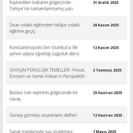
Kaybedilen babanın gölgesinde:
31 Aralık 2025
Türkiye´nin tamamlanmamış yası
Sınav odaklı eğitimden hikâye odaklı
26 Kasım 2025
eğitime geçiş
Konstantinopolis´ten İstanbul´a: Bir
12 Kasım 2025
şehrin adıyla öğrettiği özgürlük dersi
SAVAŞIN PSİKOLOJİK TEMELLERİ -Freud,
2 Temmuz 2025
Einstein ve Vamık Volkan´ın Perspektifi-
Baskıcı İran rejiminin gölgesinde bir
25 Haziran 2025
savaş
Güneşi görmeyi unutanların defteri
12 Haziran 2025
Sanat maskesiyle suç övülemez:
7 Mayıs 2025