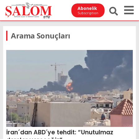
Abonelik
Subscription
Arama Sonuçları
İran´dan ABD´ye tehdit: “Unutulmaz