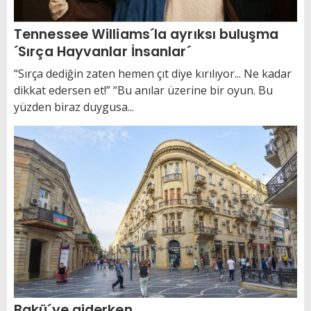
Tennessee Williams´la ayrıksı buluşma
´Sırça Hayvanlar İnsanlar´
“Sırça dediğin zaten hemen çıt diye kırılıyor... Ne kadar
dikkat edersen et!” “Bu anılar üzerine bir oyun. Bu
yüzden biraz duygusa...
Bakü´ye giderken