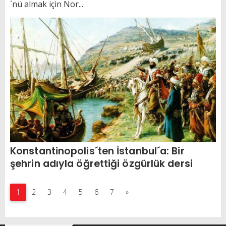
´nü almak için Nor...
Konstantinopolis´ten İstanbul´a: Bir
şehrin adıyla öğrettiği özgürlük dersi
1
2
3
4
5
6
7
»