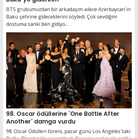
BTS grubumuzdan bir arkadaşım ailece Azerbaycan´ın
Bakü şehrine gideceklerini söyledi. Çok sevdiğim
dostuma sanki ben gidiyo...
98. Oscar ödüllerine ´One Battle After
Another´ damga vurdu
98. Oscar Ödülleri töreni, pazar günü Los Angeles´taki