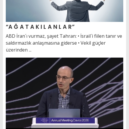
“A Ğ A T A K I L A N L A R”
ABD İran´ı vurmaz, şayet Tahran: • İsrail´i fiilen tanır ve
saldırmazlık anlaşmasına giderse • Vekil güçler
üzerinden ...