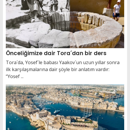
Önceliğimize dair Tora´dan bir ders
Tora´da, Yosef´le babası Yaakov´un uzun yıllar sonra
ilk karşılaşmalarına dair şöyle bir anlatım vardır:
“Yosef ...