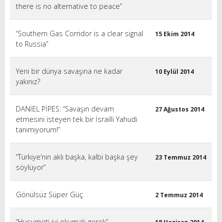
there is no alternative to peace”
“Southern Gas Corridor is a clear signal
15 Ekim 2014
to Russia”
Yeni bir dünya savaşına ne kadar
10 Eylül 2014
yakınız?
DANİEL PİPES: “Savaşın devam
27 Ağustos 2014
etmesini isteyen tek bir İsrailli Yahudi
tanımıyorum!”
“Türkiye’nin aklı başka, kalbi başka şey
23 Temmuz 2014
söylüyor”
Gönülsüz Süper Güç
2 Temmuz 2014
“Husumeti iyi okumak gerek”