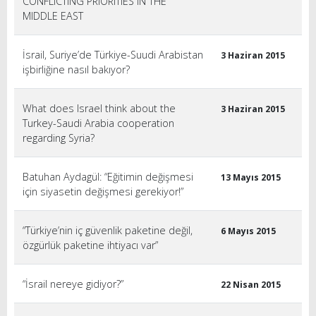
CONFLICTING PRIORITIES IN THE
MIDDLE EAST
İsrail, Suriye’de Türkiye-Suudi Arabistan
3 Haziran 2015
işbirliğine nasıl bakıyor?
What does Israel think about the
3 Haziran 2015
Turkey-Saudi Arabia cooperation
regarding Syria?
Batuhan Aydagül: “Eğitimin değişmesi
13 Mayıs 2015
için siyasetin değişmesi gerekiyor!”
“Türkiye’nin iç güvenlik paketine değil,
6 Mayıs 2015
özgürlük paketine ihtiyacı var”
“İsrail nereye gidiyor?”
22 Nisan 2015