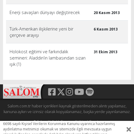
Enerji savaşları dünyayı değiştirecek
20 Kasım 2013
Türk-Amerikan ilişkilerine yeni bir
6 Kasım 2013
çerçeve arayışı
Holokost eğitimi ve farkındalık
31 Ekim 2013
semineri: Aladdin’in lambasından sızan
ışık (1)
Salom.com.tr haber içerikleri kaynak gösterilmeden alıntı yapılamaz,
kanuna aykırı ve izinsiz olarak kopyalanamaz, başka yerde yayınlanamaz.
© Şalom Haftalık Siyasi ve Kültürel Gazete
6698 sayılı Kişisel Verilerin Korunması Kanunu uyarınca hazırlanmış
Tüm hakları saklıdır.
aydınlatma metnimizi okumak ve sitemizde ilgili mevzuata uygun
HEWESO