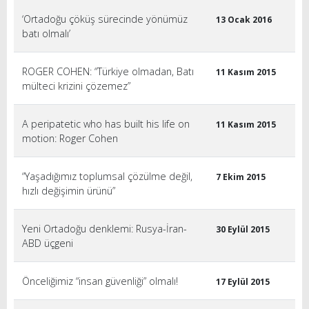
‘Ortadoğu çöküş sürecinde yönümüz
13 Ocak 2016
batı olmalı’
ROGER COHEN: “Türkiye olmadan, Batı
11 Kasım 2015
mülteci krizini çözemez”
A peripatetic who has built his life on
11 Kasım 2015
motion: Roger Cohen
“Yaşadığımız toplumsal çözülme değil,
7 Ekim 2015
hızlı değişimin ürünü”
Yeni Ortadoğu denklemi: Rusya-İran-
30 Eylül 2015
ABD üçgeni
Önceliğimiz “insan güvenliği” olmalı!
17 Eylül 2015