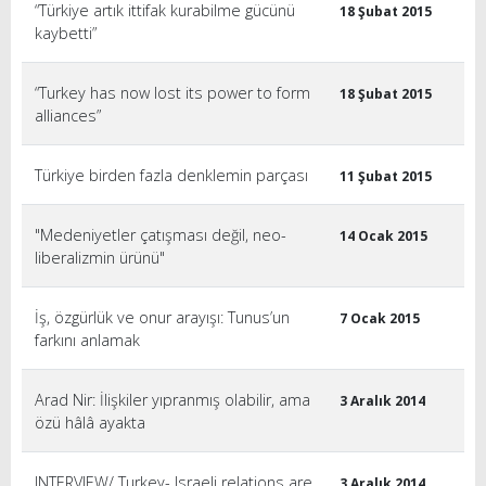
“Türkiye artık ittifak kurabilme gücünü
18 Şubat 2015
kaybetti”
“Turkey has now lost its power to form
18 Şubat 2015
alliances”
Türkiye birden fazla denklemin parçası
11 Şubat 2015
"Medeniyetler çatışması değil, neo-
14 Ocak 2015
liberalizmin ürünü"
İş, özgürlük ve onur arayışı: Tunus’un
7 Ocak 2015
farkını anlamak
Arad Nir: İlişkiler yıpranmış olabilir, ama
3 Aralık 2014
özü hâlâ ayakta
INTERVIEW/ Turkey- Israeli relations are
3 Aralık 2014