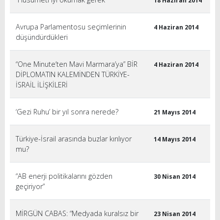
18 Haziran 2014
Avrupa Parlamentosu seçimlerinin
4 Haziran 2014
düşündürdükleri
“One Minute’ten Mavi Marmara’ya” BİR
4 Haziran 2014
DİPLOMATIN KALEMİNDEN TÜRKİYE-
İSRAİL İLİŞKİLERİ
‘Gezi Ruhu’ bir yıl sonra nerede?
21 Mayıs 2014
Türkiye-İsrail arasında buzlar kırılıyor
14 Mayıs 2014
mu?
“AB enerji politikalarını gözden
30 Nisan 2014
geçiriyor”
MİRGÜN CABAS: “Medyada kuralsız bir
23 Nisan 2014