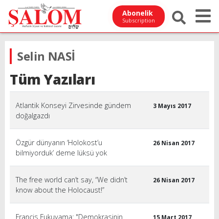
Abonelik
Subscription
Selin NASİ
Tüm Yazıları
Atlantik Konseyi Zirvesinde gündem
3 Mayıs 2017
doğalgazdı
Özgür dünyanın ‘Holokost’u
26 Nisan 2017
bilmiyorduk’ deme lüksü yok
The free world can’t say, “We didn’t
26 Nisan 2017
know about the Holocaust!”
Francis Fukuyama: "Demokrasinin
15 Mart 2017