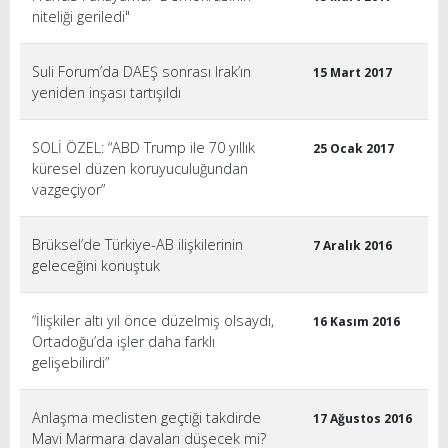
niteliği geriledi"
Suli Forum’da DAEŞ sonrası Irak’ın
15 Mart 2017
yeniden inşası tartışıldı
SOLİ ÖZEL: “ABD Trump ile 70 yıllık
25 Ocak 2017
küresel düzen koruyuculuğundan
vazgeçiyor”
Brüksel’de Türkiye-AB ilişkilerinin
7 Aralık 2016
geleceğini konuştuk
“İlişkiler altı yıl önce düzelmiş olsaydı,
16 Kasım 2016
Ortadoğu’da işler daha farklı
gelişebilirdi”
Anlaşma meclisten geçtiği takdirde
17 Ağustos 2016
Mavi Marmara davaları düşecek mi?