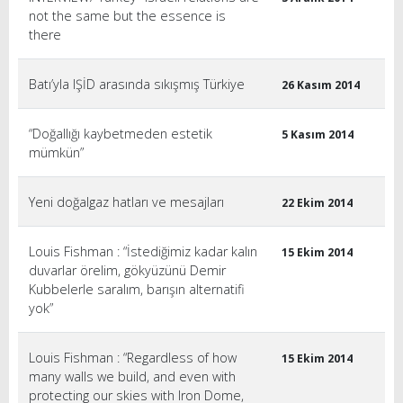
not the same but the essence is
there
Batı’yla IŞİD arasında sıkışmış Türkiye
26 Kasım 2014
“Doğallığı kaybetmeden estetik
5 Kasım 2014
mümkün”
Yeni doğalgaz hatları ve mesajları
22 Ekim 2014
Louis Fishman : “İstediğimiz kadar kalın
15 Ekim 2014
duvarlar örelim, gökyüzünü Demir
Kubbelerle saralım, barışın alternatifi
yok”
Louis Fishman : “Regardless of how
15 Ekim 2014
many walls we build, and even with
protecting our skies with Iron Dome,