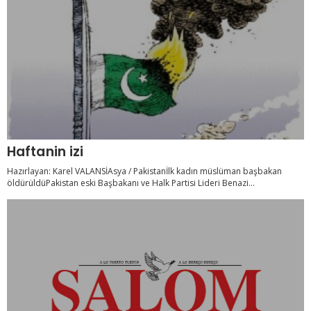
Haftanin izi
Hazırlayan: Karel VALANSİAsya / Pakistanİlk kadın müslüman başbakan
öldürüldüPakistan eski Başbakanı ve Halk Partisi Lideri Benazi...