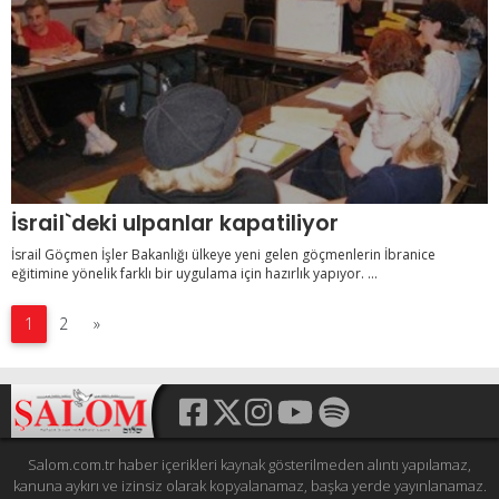
İsrail`deki ulpanlar kapatiliyor
İsrail Göçmen İşler Bakanlığı ülkeye yeni gelen göçmenlerin İbranice
eğitimine yönelik farklı bir uygulama için hazırlık yapıyor. ...
1
2
»
Salom.com.tr haber içerikleri kaynak gösterilmeden alıntı yapılamaz,
kanuna aykırı ve izinsiz olarak kopyalanamaz, başka yerde yayınlanamaz.