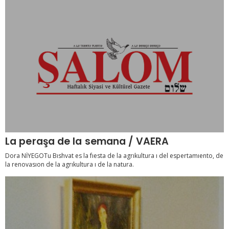
La peraşa de la semana / VAERA
Dora NİYEGOTu Bıshvat es la fıesta de la agrıkultura ı del espertamıento, de
la renovasıon de la agrıkultura ı de la natura.