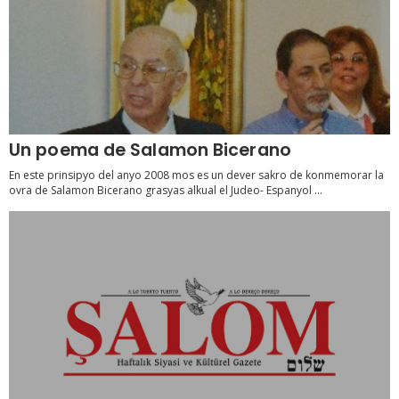
Un poema de Salamon Bicerano
En este prinsipyo del anyo 2008 mos es un dever sakro de konmemorar la
ovra de Salamon Bicerano grasyas alkual el Judeo- Espanyol ...