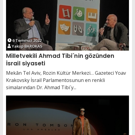
6 Temmuz 2022
Yakup BAROKAS
Milletvekili Ahmad Tibi´nin gözünden
İsrail siyaseti
Mekân Tel Aviv, Rozin Kültür Merkezi… Gazeteci Yoav
Krakovsky İsrail Parlamentosunun en renkli
simalarından Dr. Ahmad Tibi´y...