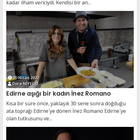
kadar ilham vericiydi. Kendisi bir an...
20 Nisan 2022
Dora NİYEGO
Edirne aşığı bir kadın İnez Romano
Kısa bir süre önce, yaklaşık 30 sene sonra doğduğu
ata toprağı Edirne´ye dönen İnez Romano Edirne´ye
olan tutkusunu ve...