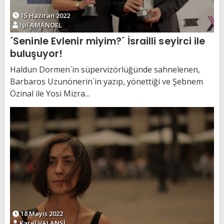
15 Haziran 2022
Işıl AMANOEL
´Seninle Evlenir miyim?´ İsrailli seyirci ile
buluşuyor!
Haldun Dormen´in süpervizörlüğünde sahnelenen,
Barbaros Uzunönerin´in yazıp, yönettiği ve Şebnem
Özinal ile Yosi Mizra...
18 Mayıs 2022
Karel VALANSİ