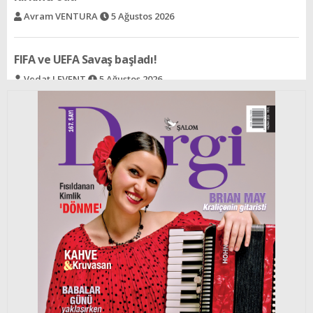
Vedat LEVENT
5 Ağustos 2026
Acının gülümsemeyi öğrettiği halk
Selin SÜAR
5 Ağustos 2026
Ree - Bir şeyden dolayı
Rav İzak ALALUF
5 Ağustos 2026
Cengiz Han´ın izinden bir çift yeşil göze
Selin BARLAS
5 Ağustos 2026