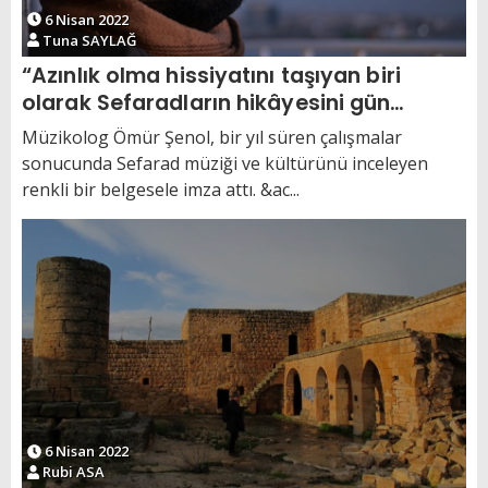
6 Nisan 2022
Tuna SAYLAĞ
“Azınlık olma hissiyatını taşıyan biri
olarak Sefaradların hikâyesini gün
yüzüne çıkarmak istedim”
Müzikolog Ömür Şenol, bir yıl süren çalışmalar
sonucunda Sefarad müziği ve kültürünü inceleyen
renkli bir belgesele imza attı. &ac...
6 Nisan 2022
Rubi ASA