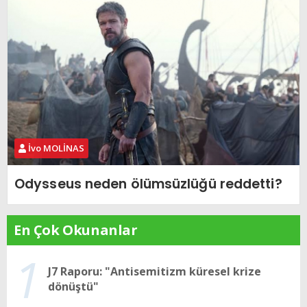
İvo MOLİNAS
Odysseus neden ölümsüzlüğü reddetti?
En Çok Okunanlar
1
J7 Raporu: "Antisemitizm küresel krize
dönüştü"