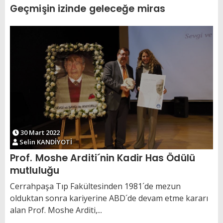
Geçmişin izinde geleceğe miras
30 Mart 2022
Selin KANDİYOTİ
Prof. Moshe Arditi´nin Kadir Has Ödülü
mutluluğu
Cerrahpaşa Tıp Fakültesinden 1981´de mezun
olduktan sonra kariyerine ABD´de devam etme kararı
alan Prof. Moshe Arditi,...