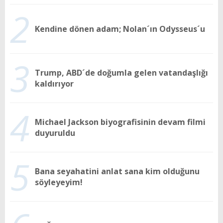
2
Kendine dönen adam; Nolan´ın Odysseus´u
3
Trump, ABD´de doğumla gelen vatandaşlığı
kaldırıyor
4
Michael Jackson biyografisinin devam filmi
duyuruldu
5
Bana seyahatini anlat sana kim olduğunu
söyleyeyim!