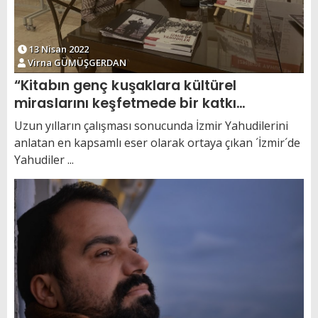
13 Nisan 2022
Virna GÜMÜŞGERDAN
“Kitabın genç kuşaklara kültürel
miraslarını keşfetmede bir katkı
sağlaması en büyük dileğimiz”
Uzun yılların çalışması sonucunda İzmir Yahudilerini
anlatan en kapsamlı eser olarak ortaya çıkan ´İzmir´de
Yahudiler ...