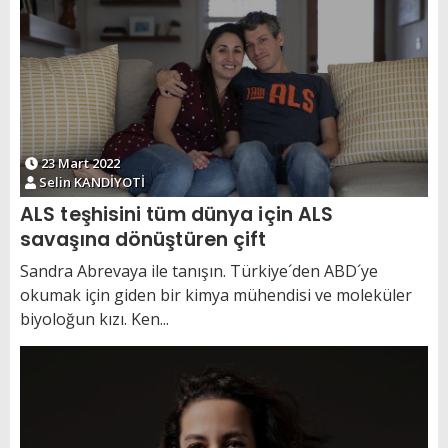
23 Mart 2022
Selin KANDİYOTİ
ALS teşhisini tüm dünya için ALS
savaşına dönüştüren çift
Sandra Abrevaya ile tanışın. Türkiye´den ABD´ye
okumak için giden bir kimya mühendisi ve moleküler
biyoloğun kızı. Ken...