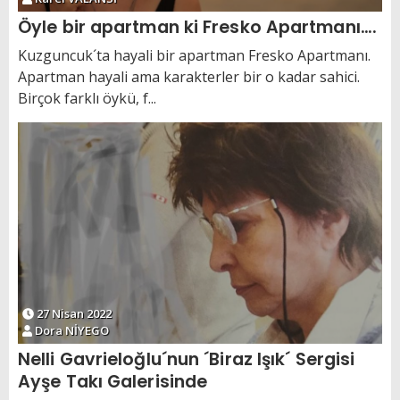
Öyle bir apartman ki Fresko Apartmanı….
Kuzguncuk´ta hayali bir apartman Fresko Apartmanı.
Apartman hayali ama karakterler bir o kadar sahici.
Birçok farklı öykü, f...
27 Nisan 2022
Dora NİYEGO
Nelli Gavrieloğlu´nun ´Biraz Işık´ Sergisi
Ayşe Takı Galerisinde