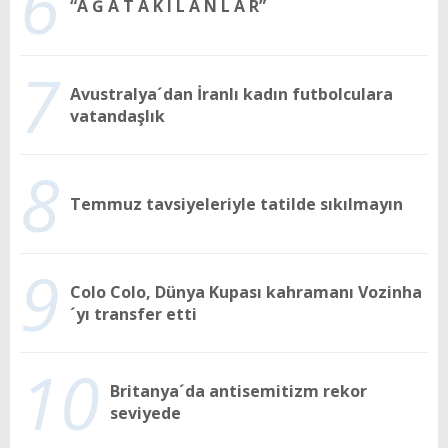
6
“A Ğ A T A K I L A N L A R”
7
Avustralya´dan İranlı kadın futbolculara
vatandaşlık
8
Temmuz tavsiyeleriyle tatilde sıkılmayın
9
Colo Colo, Dünya Kupası kahramanı Vozinha
´yı transfer etti
10
Britanya´da antisemitizm rekor
seviyede