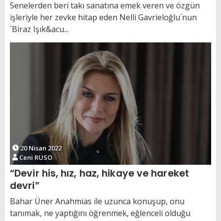
Senelerden beri takı sanatına emek veren ve özgün
işleriyle her zevke hitap eden Nelli Gavrieloğlu´nun
´Biraz Işık&acu...
20 Nisan 2022
Ceni RUSO
“Devir his, hız, haz, hikaye ve hareket
devri”
Bahar Üner Anahmias ile uzunca konuşup, onu
tanımak, ne yaptığını öğrenmek, eğlenceli olduğu