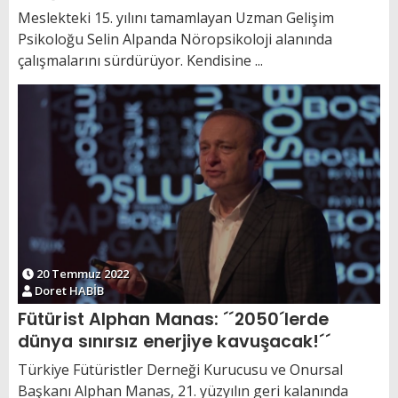
Meslekteki 15. yılını tamamlayan Uzman Gelişim
Psikoloğu Selin Alpanda Nöropsikoloji alanında
çalışmalarını sürdürüyor. Kendisine ...
20 Temmuz 2022
Doret HABİB
Fütürist Alphan Manas: ´´2050´lerde
dünya sınırsız enerjiye kavuşacak!´´
Türkiye Fütüristler Derneği Kurucusu ve Onursal
Başkanı Alphan Manas, 21. yüzyılın geri kalanında