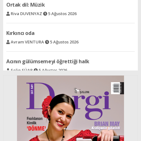
Kırkıncı oda
Avram VENTURA
5 Ağustos 2026
Acının gülümsemeyi öğrettiği halk
Selin SÜAR
5 Ağustos 2026
Ree - Bir şeyden dolayı
Rav İzak ALALUF
5 Ağustos 2026
Cengiz Han´ın izinden bir çift yeşil göze
Selin BARLAS
5 Ağustos 2026
Bir Spielberg kurgusu ardından
Elda SASUN
5 Ağustos 2026