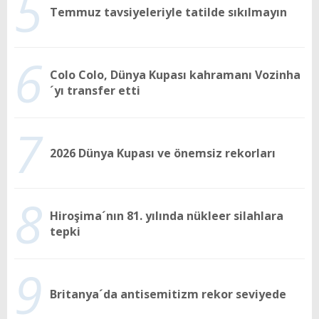
5
Temmuz tavsiyeleriyle tatilde sıkılmayın
6
Colo Colo, Dünya Kupası kahramanı Vozinha
´yı transfer etti
7
2026 Dünya Kupası ve önemsiz rekorları
8
Hiroşima´nın 81. yılında nükleer silahlara
tepki
9
Britanya´da antisemitizm rekor seviyede