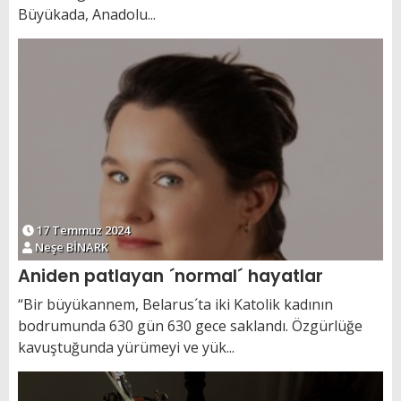
Büyükada, Anadolu...
17 Temmuz 2024
Neşe BİNARK
Aniden patlayan ´normal´ hayatlar
“Bir büyükannem, Belarus´ta iki Katolik kadının
bodrumunda 630 gün 630 gece saklandı. Özgürlüğe
kavuştuğunda yürümeyi ve yük...