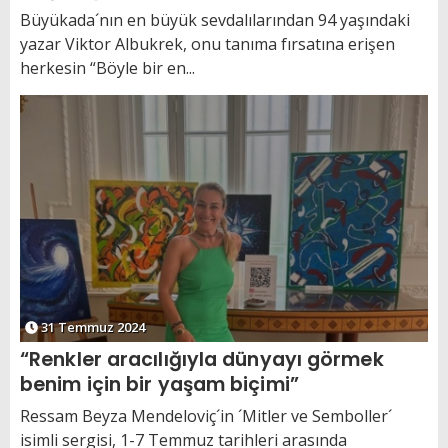
Büyükada´nın en büyük sevdalılarından 94 yaşındaki
yazar Viktor Albukrek, onu tanıma fırsatına erişen
herkesin “Böyle bir en...
31 Temmuz 2024
“Renkler aracılığıyla dünyayı görmek
benim için bir yaşam biçimi”
Ressam Beyza Mendeloviç´in ´Mitler ve Semboller´
isimli sergisi, 1-7 Temmuz tarihleri arasında