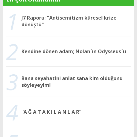
1
J7 Raporu: "Antisemitizm küresel krize
dönüştü"
2
Kendine dönen adam; Nolan´ın Odysseus´u
3
Bana seyahatini anlat sana kim olduğunu
söyleyeyim!
4
“A Ğ A T A K I L A N L A R”