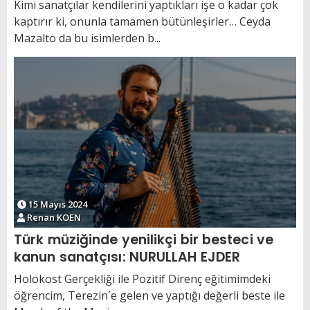
olacağım”
Kimi sanatçılar kendilerini yaptıkları işe o kadar çok
kaptırır ki, onunla tamamen bütünleşirler… Ceyda
Mazalto da bu isimlerden b...
15 Mayıs 2024
Renan KOEN
Türk müziğinde yenilikçi bir besteci ve
kanun sanatçısı: NURULLAH EJDER
Holokost Gerçekliği ile Pozitif Direnç eğitimimdeki
öğrencim, Terezin´e gelen ve yaptığı değerli beste ile