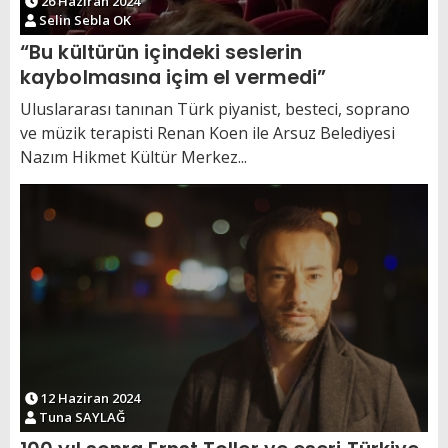
26 Haziran 2024
Selin Sebla OK
“Bu kültürün içindeki seslerin
kaybolmasına içim el vermedi”
Uluslararası tanınan Türk piyanist, besteci, soprano
ve müzik terapisti Renan Koen ile Arsuz Belediyesi
Nazım Hikmet Kültür Merkez...
12 Haziran 2024
Tuna SAYLAĞ