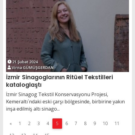
21 Şubat 2024
Virna GÜMÜŞGERDAN
İzmir Sinagoglarının Ritüel Tekstilleri
kataloglaştı
İzmir Sinagog Tekstil Konservasyonu Projesi,
Kemeraltı´ndaki eski çarşı bölgesinde, birbirine yakın
inşa edilmiş altı sinago...
«
1
2
3
4
5
6
7
8
9
10
11