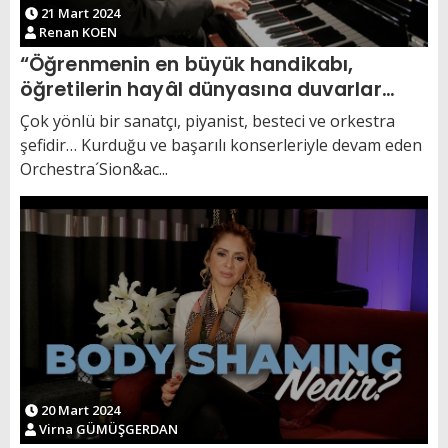
21 Mart 2024
Renan KOEN
“Öğrenmenin en büyük handikabı,
öğretilerin hayâl dünyasına duvarlar
örmesidir”
Çok yönlü bir sanatçı, piyanist, besteci ve orkestra
şefidir… Kurduğu ve başarılı konserleriyle devam eden
Orchestra´Sion&ac...
20 Mart 2024
Virna GÜMÜŞGERDAN