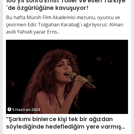
100 yıl sonra Ernst Toller ve eseri Türkiye
´de özgürlüğüne kavuşuyor!
Bu hafta Münih Film Akademisi mezunu, oyuncu ve
çevirmen Ediz Tolgahan Karabağ´ı ağırlıyoruz. Alman
asıllı Yahudi yazar Erns...
5 Haziran 2024
“Şarkımı binlerce kişi tek bir ağızdan
söylediğinde hedeflediğim yere varmış