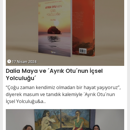
17 Nisan 2024
Dalia Maya ve ´Ayrık Otu´nun İçsel
Yolculuğu´
“Çoğu zaman kendimiz olmadan bir hayat yaşıyoruz”,
diyerek masum ve tanıdık kalemiyle ´Ayrık Otu´nun
İçsel Yolculuğu&a...