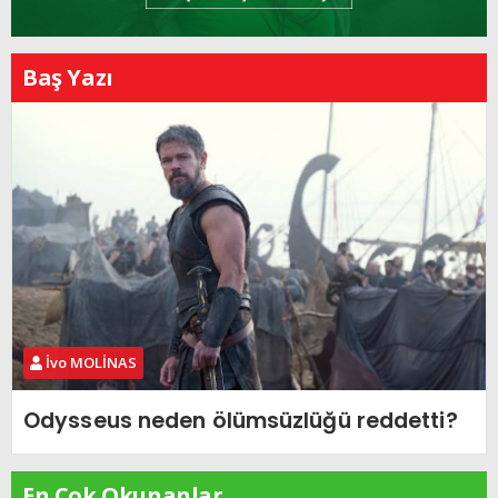
Baş Yazı
İvo MOLİNAS
Odysseus neden ölümsüzlüğü reddetti?
En Çok Okunanlar