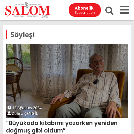
Abonelik
Subscription
Söyleşi
13 Ağustos 2024
Zehra ÇENGİL
“Büyükada kitabımı yazarken yeniden
doğmuş gibi oldum”