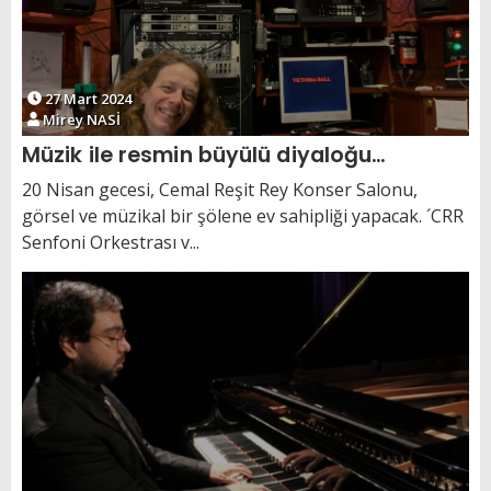
27 Mart 2024
Mirey NASİ
Müzik ile resmin büyülü diyaloğu…
20 Nisan gecesi, Cemal Reşit Rey Konser Salonu,
görsel ve müzikal bir şölene ev sahipliği yapacak. ´CRR
Senfoni Orkestrası v...