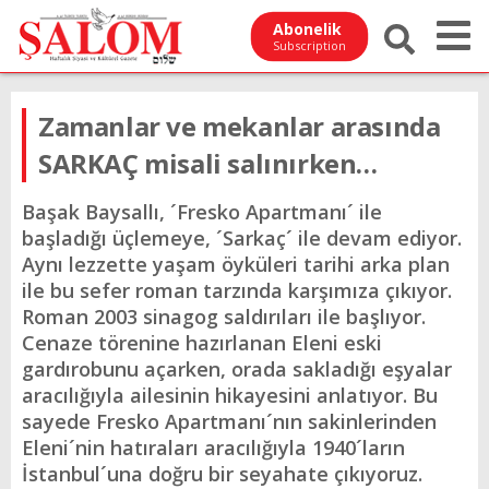
Abonelik
Subscription
Zamanlar ve mekanlar arasında
SARKAÇ misali salınırken…
Başak Baysallı, ´Fresko Apartmanı´ ile
başladığı üçlemeye, ´Sarkaç´ ile devam ediyor.
Aynı lezzette yaşam öyküleri tarihi arka plan
ile bu sefer roman tarzında karşımıza çıkıyor.
Roman 2003 sinagog saldırıları ile başlıyor.
Cenaze törenine hazırlanan Eleni eski
gardırobunu açarken, orada sakladığı eşyalar
aracılığıyla ailesinin hikayesini anlatıyor. Bu
sayede Fresko Apartmanı´nın sakinlerinden
Eleni´nin hatıraları aracılığıyla 1940´ların
İstanbul´una doğru bir seyahate çıkıyoruz.