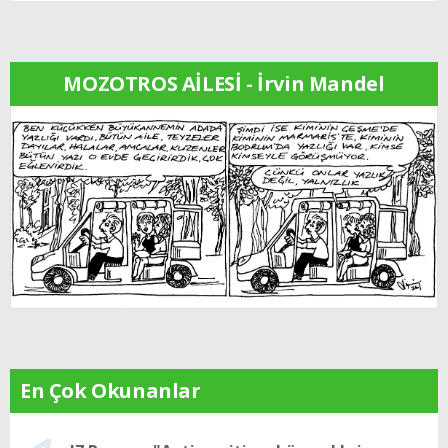
MOZOTROS AİLESİ - İrvin Mandel
En Çok Okunanlar