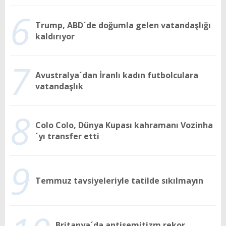
6
Trump, ABD´de doğumla gelen vatandaşlığı
kaldırıyor
7
Avustralya´dan İranlı kadın futbolculara
vatandaşlık
8
Colo Colo, Dünya Kupası kahramanı Vozinha
´yı transfer etti
9
Temmuz tavsiyeleriyle tatilde sıkılmayın
Britanya´da antisemitizm rekor