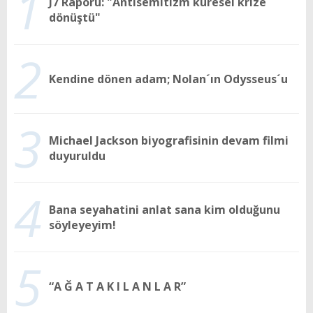
1
J7 Raporu: "Antisemitizm küresel krize
dönüştü"
2
Kendine dönen adam; Nolan´ın Odysseus´u
3
Michael Jackson biyografisinin devam filmi
duyuruldu
4
Bana seyahatini anlat sana kim olduğunu
söyleyeyim!
5
“A Ğ A T A K I L A N L A R”