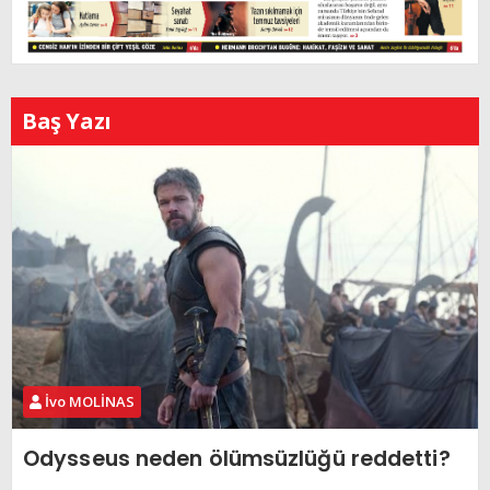
Baş Yazı
İvo MOLİNAS
Odysseus neden ölümsüzlüğü reddetti?