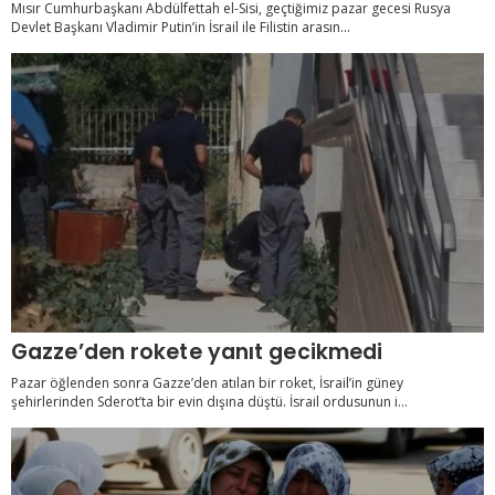
Mısır Cumhurbaşkanı Abdülfettah el-Sisi, geçtiğimiz pazar gecesi Rusya
Devlet Başkanı Vladimir Putin’in İsrail ile Filistin arasın...
Gazze’den rokete yanıt gecikmedi
Pazar öğlenden sonra Gazze’den atılan bir roket, İsrail’in güney
şehirlerinden Sderot’ta bir evin dışına düştü. İsrail ordusunun i...