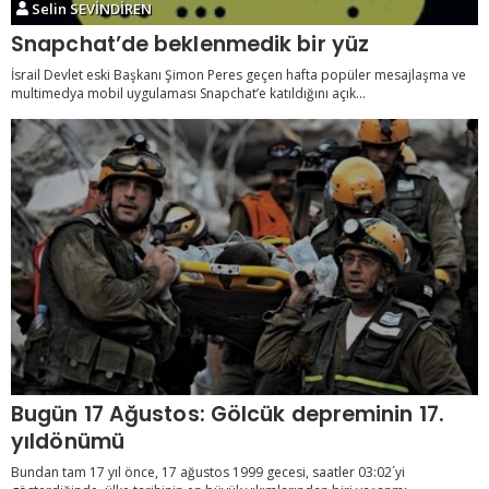
Selin SEVİNDİREN
Snapchat’de beklenmedik bir yüz
İsrail Devlet eski Başkanı Şimon Peres geçen hafta popüler mesajlaşma ve
multimedya mobil uygulaması Snapchat’e katıldığını açık...
Bugün 17 Ağustos: Gölcük depreminin 17.
yıldönümü
Bundan tam 17 yıl önce, 17 ağustos 1999 gecesi, saatler 03:02´yi