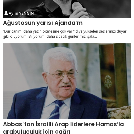
Aylin YENGİN
Ağustosun yarısı Ajanda’m
“Dur canım, daha yazın bitmesine çok var,” diye yükselen seslerinizi duyar
gibi oluyorum. Biliyorum, daha sıcacık günlerimiz, şala...
Abbas´tan İsrailli Arap liderlere Hamas’la
arabuluculuk için çağrı