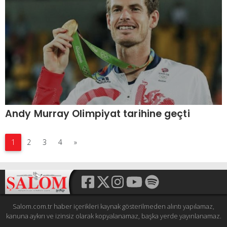
Andy Murray Olimpiyat tarihine geçti
1
2
3
4
»
Salom.com.tr haber içerikleri kaynak gösterilmeden alıntı yapılamaz,
kanuna aykırı ve izinsiz olarak kopyalanamaz, başka yerde yayınlanamaz.