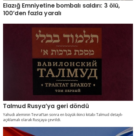
Elazığ Emniyetine bombalı saldırı: 3 ölü,
100’den fazla yaralı
Talmud Rusya’ya geri döndü
Yahudi aleminin Tevrat’tan sonra en büyük ikinci kitabı Talmud detaylı-
açıklamalı olarak Rusçaya çevrildi.