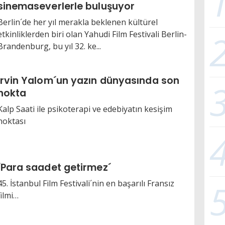
sinemaseverlerle buluşuyor
Berlin´de her yıl merakla beklenen kültürel
etkinliklerden biri olan Yahudi Film Festivali Berlin-
Brandenburg, bu yıl 32. ke...
Irvin Yalom´un yazın dünyasında son
nokta
Kalp Saati ile psikoterapi ve edebiyatın kesişim
noktası
´Para saadet getirmez´
45. İstanbul Film Festivali´nin en başarılı Fransız
filmi…