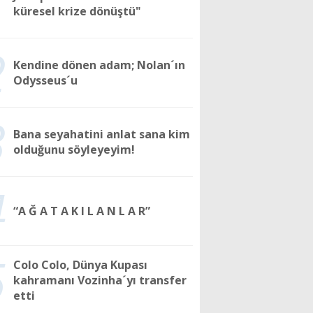
1
küresel krize dönüştü"
2
Kendine dönen adam; Nolan´ın
Odysseus´u
3
Bana seyahatini anlat sana kim
olduğunu söyleyeyim!
4
“A Ğ A T A K I L A N L A R”
5
Colo Colo, Dünya Kupası
kahramanı Vozinha´yı transfer
etti