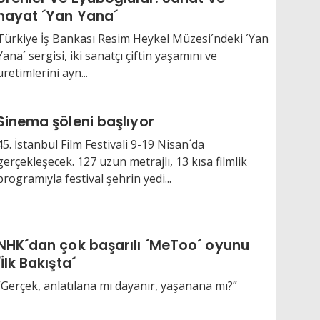
hayat ´Yan Yana´
Türkiye İş Bankası Resim Heykel Müzesi´ndeki ´Yan
Yana´ sergisi, iki sanatçı çiftin yaşamını ve
üretimlerini ayn...
Sinema şöleni başlıyor
45. İstanbul Film Festivali 9-19 Nisan´da
gerçekleşecek. 127 uzun metrajlı, 13 kısa filmlik
programıyla festival şehrin yedi...
NHK´dan çok başarılı ´MeToo´ oyunu
´İlk Bakışta´
“Gerçek, anlatılana mı dayanır, yaşanana mı?”