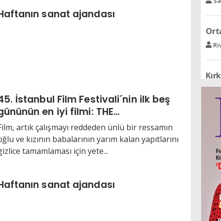
Sa
Haftanın sanat ajandası
Orta
Ri
Kırk
Av
45. İstanbul Film Festivali´nin ilk beş
gününün en iyi filmi: THE
FIFA
CHRISTOPHERS
Film, artık çalışmayı reddeden ünlü bir ressamın
Ve
oğlu ve kızının babalarının yarım kalan yapıtlarını
gizlice tamamlaması için yete...
Acı
Se
Haftanın sanat ajandası