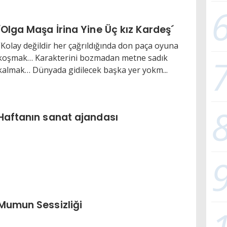
´Olga Maşa İrina Yine Üç kız Kardeş´
“Kolay değildir her çağrıldığında don paça oyuna
koşmak… Karakterini bozmadan metne sadık
kalmak… Dünyada gidilecek başka yer yokm...
Haftanın sanat ajandası
Mumun Sessizliği