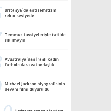
6
Britanya´da antisemitizm
rekor seviyede
7
Temmuz tavsiyeleriyle tatilde
sıkılmayın
8
Avustralya´dan İranlı kadın
futbolculara vatandaşlık
9
Michael Jackson biyografisinin
devam filmi duyuruldu
10
Haftanın sanat ajandası