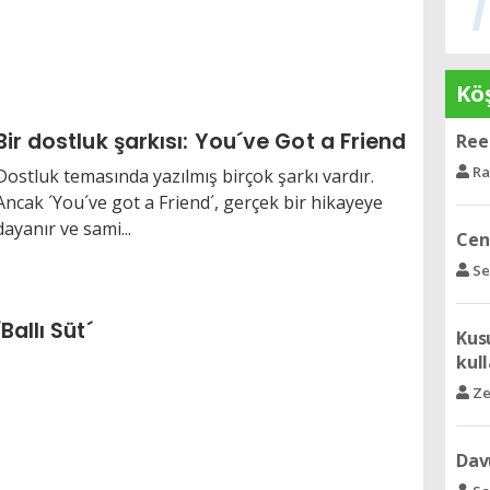
Köş
Bir dostluk şarkısı: You´ve Got a Friend
Ree 
Ra
Dostluk temasında yazılmış birçok şarkı vardır.
Ancak ´You´ve got a Friend´, gerçek bir hikayeye
dayanır ve sami...
Ceng
Se
´Ballı Süt´
Kusu
kull
Ze
Dav