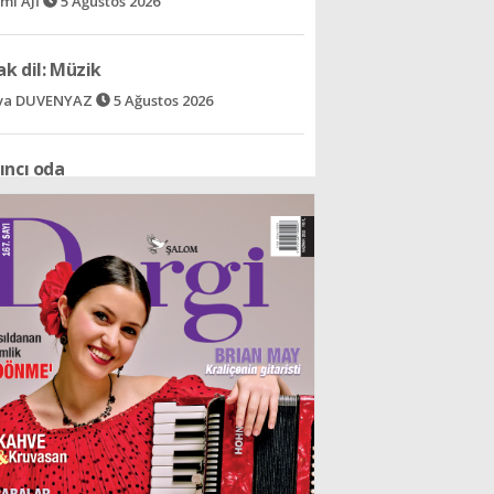
mi AJİ
5 Ağustos 2026
k dil: Müzik
va DUVENYAZ
5 Ağustos 2026
ıncı oda
ram VENTURA
5 Ağustos 2026
 ve UEFA Savaş başladı!
dat LEVENT
5 Ağustos 2026
nın gülümsemeyi öğrettiği halk
lin SÜAR
5 Ağustos 2026