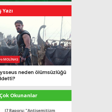
ş Yazı
vo MOLİNAS
ysseus neden ölümsüzlüğü
ddetti?
 Çok Okunanlar
J7 Raporu: "Antisemitizm