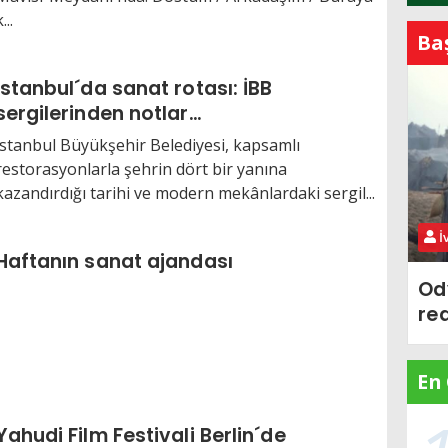
...
Ba
İstanbul´da sanat rotası: İBB
sergilerinden notlar…
İstanbul Büyükşehir Belediyesi, kapsamlı
restorasyonlarla şehrin dört bir yanına
kazandırdığı tarihi ve modern mekânlardaki sergil...
İ
Haftanın sanat ajandası
Od
re
En
Yahudi Film Festivali Berlin´de