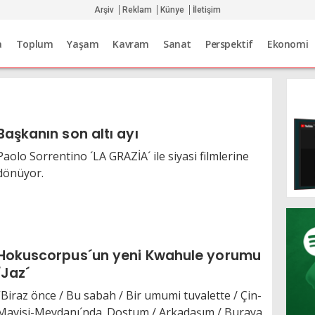
Arşiv
Reklam
Künye
İletişim
a
Toplum
Yaşam
Kavram
Sanat
Perspektif
Ekonomi
Başkanın son altı ayı
Paolo Sorrentino ´LA GRAZİA´ ile siyasi filmlerine
dönüyor.
Hokuscorpus´un yeni Kwahule yorumu
´Jaz´
“Biraz önce / Bu sabah / Bir umumi tuvalette / Çin-
Mavisi-Meydanı´nda. Dostum / Arkadaşım / Buraya