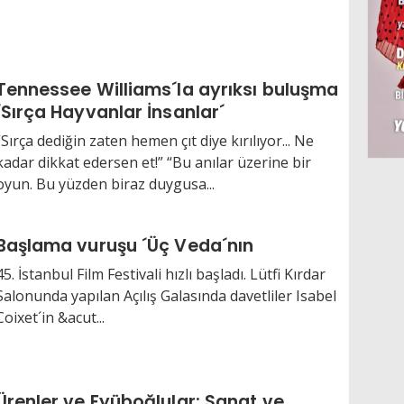
Tennessee Williams´la ayrıksı buluşma
´Sırça Hayvanlar İnsanlar´
“Sırça dediğin zaten hemen çıt diye kırılıyor... Ne
kadar dikkat edersen et!” “Bu anılar üzerine bir
oyun. Bu yüzden biraz duygusa...
Başlama vuruşu ´Üç Veda´nın
45. İstanbul Film Festivali hızlı başladı. Lütfi Kırdar
Salonunda yapılan Açılış Galasında davetliler Isabel
Coixet´in &acut...
Ürenler ve Eyüboğlular: Sanat ve