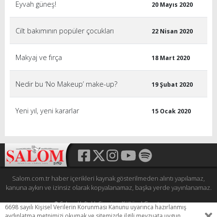
Eyvah güneş!
20 Mayıs 2020
Cilt bakımının popüler çocukları
22 Nisan 2020
Makyaj ve fırça
18 Mart 2020
Nedir bu ‘No Makeup’ make-up?
19 Şubat 2020
Yeni yıl, yeni kararlar
15 Ocak 2020
Salom.com.tr haber içerikleri kaynak gösterilmeden alıntı yapılamaz,
kanuna aykırı ve izinsiz olarak kopyalanamaz, başka yerde yayınlanamaz.
© Şalom Haftalık Siyasi ve Kültürel Gazete
6698 sayılı Kişisel Verilerin Korunması Kanunu uyarınca hazırlanmış
Tüm hakları saklıdır.
aydınlatma metnimizi okumak ve sitemizde ilgili mevzuata uygun