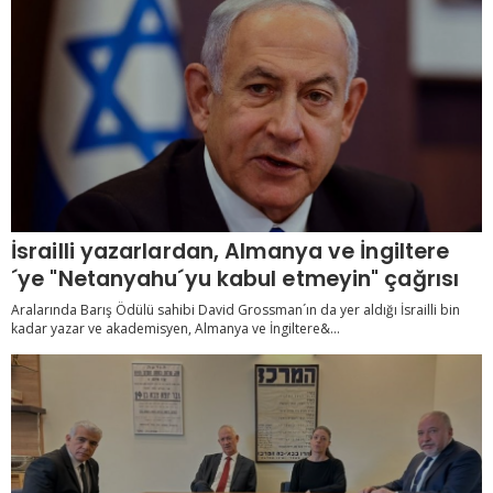
İsrailli yazarlardan, Almanya ve İngiltere
´ye "Netanyahu´yu kabul etmeyin" çağrısı
Aralarında Barış Ödülü sahibi David Grossman´ın da yer aldığı İsrailli bin
kadar yazar ve akademisyen, Almanya ve İngiltere&...