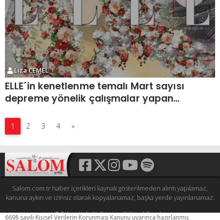
Liza CEMEL
ELLE´in kenetlenme temalı Mart sayısı
depreme yönelik çalışmalar yapan
kadınları onurlandırdı
1
2
3
4
»
Salom.com.tr haber içerikleri kaynak gösterilmeden alıntı yapılamaz,
kanuna aykırı ve izinsiz olarak kopyalanamaz, başka yerde yayınlanamaz.
© Şalom Haftalık Siyasi ve Kültürel Gazete
6698 sayılı Kişisel Verilerin Korunması Kanunu uyarınca hazırlanmış