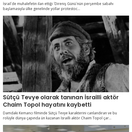
İsrail´de muhalefetin ilan ettiği ´Direniş Günü´nün perşembe sabahı
başlamasıyla ülke genelinde yollar protestoc...
Sütçü Tevye olarak tanınan İsrailli aktör
Chaim Topol hayatını kaybetti
Damdaki Kemancı filminde Sütçü Tevye karakterini canlandıran ve bu
rolüyle dünya çapında ün kazanan İsrailli aktör Chaim Topol çar...