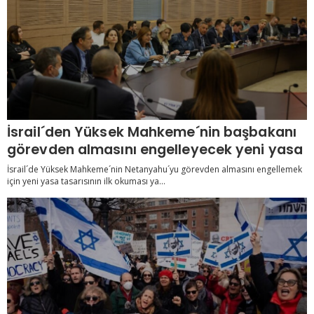
İsrail´den Yüksek Mahkeme´nin başbakanı
görevden almasını engelleyecek yeni yasa
İsrail´de Yüksek Mahkeme´nin Netanyahu´yu görevden almasını engellemek
için yeni yasa tasarısının ilk okuması ya...