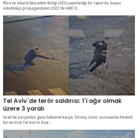
´´
İftira ve İnkarla Mücadele Birliği (ADL) yayınladığı bir raporda, beyaz
üstünlükçü propagandanın 2022´de ABD´d...
Tel Aviv´de terör saldırısı: 1´i ağır olmak
üzere 3 yaralı
İsrail´de perşembe günü hükümet karşıtı ´Direniş Günü´ sonrasında Filistinli
bir terörist Tel Aviv´in Dize...