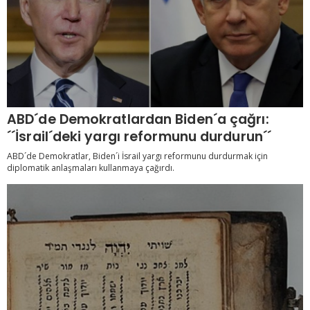
ABD´de Demokratlardan Biden´a çağrı:
´´İsrail´deki yargı reformunu durdurun´´
ABD´de Demokratlar, Biden´i İsrail yargı reformunu durdurmak için
diplomatik anlaşmaları kullanmaya çağırdı.