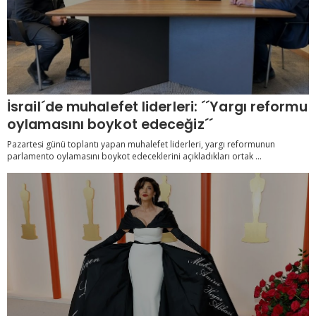
İsrail´de muhalefet liderleri: ´´Yargı reformu
oylamasını boykot edeceğiz´´
Pazartesi günü toplantı yapan muhalefet liderleri, yargı reformunun
parlamento oylamasını boykot edeceklerini açıkladıkları ortak ...