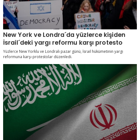
New York ve Londra´da yüzlerce kişiden
İsrail´deki yargı reformu karşı protesto
Yüzlerce New Yorklu ve Londralı pazar günü, İsrail hükümetinin yargı
reformuna karşı protestolar düzenledi.