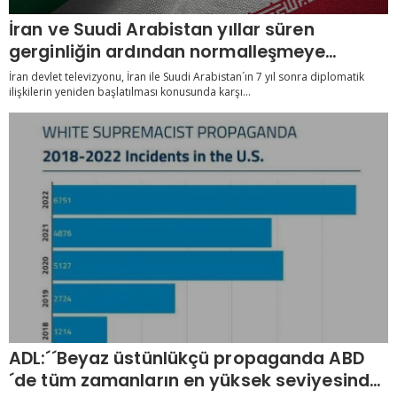
İran ve Suudi Arabistan yıllar süren
gerginliğin ardından normalleşmeye
gidiyor
İran devlet televizyonu, İran ile Suudi Arabistan´ın 7 yıl sonra diplomatik
ilişkilerin yeniden başlatılması konusunda karşı...
ADL:´´Beyaz üstünlükçü propaganda ABD
´de tüm zamanların en yüksek seviyesinde