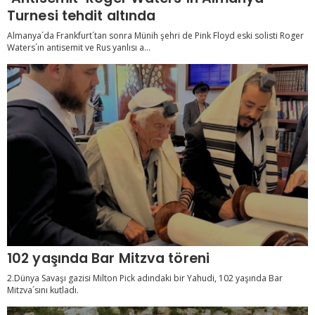
Turnesi tehdit altında
Almanya´da Frankfurt´tan sonra Münih şehri de Pink Floyd eski solisti Roger
Waters´ın antisemit ve Rus yanlısı a...
102 yaşında Bar Mitzva töreni
2.Dünya Savaşı gazisi Milton Pick adındaki bir Yahudi, 102 yaşında Bar
Mitzva´sını kutladı.