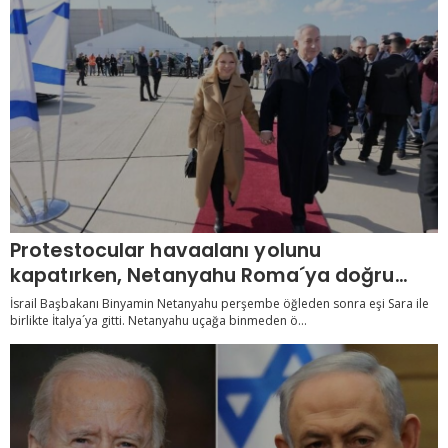
Protestocular havaalanı yolunu
kapatırken, Netanyahu Roma´ya doğru
yola çıktı
İsrail Başbakanı Binyamin Netanyahu perşembe öğleden sonra eşi Sara ile
birlikte İtalya´ya gitti. Netanyahu uçağa binmeden ö...