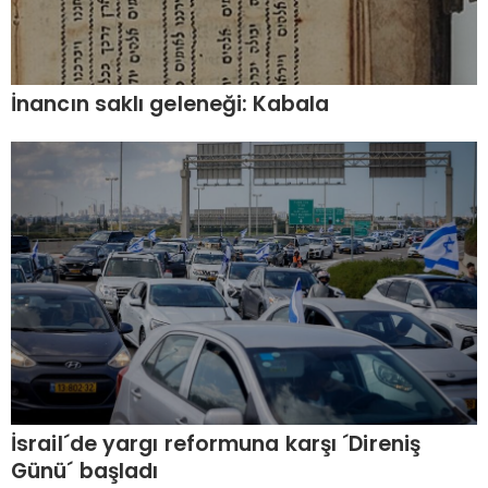
İnancın saklı geleneği: Kabala
İsrail´de yargı reformuna karşı ´Direniş
Günü´ başladı