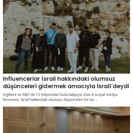
Influencerlar İsrail hakkındaki olumsuz
düşünceleri gidermek amacıyla İsrail´deydi
İngiltere ve ABD´de 15 milyondan fazla takipçisi olan 6 sosyal medya
fenomeni, İsrail hakkındaki olumsuz düşünceleri bir tar...