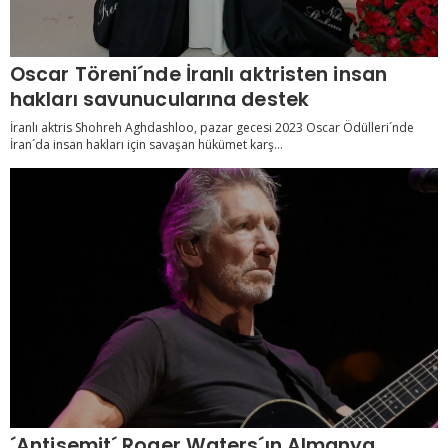
Oscar Töreni´nde İranlı aktristen insan
hakları savunucularına destek
İranlı aktris Shohreh Aghdashloo, pazar gecesi 2023 Oscar Ödülleri´nde
İran´da insan hakları için savaşan hükümet karş...
´Antisemit´ Roger Waters´ın Almanya