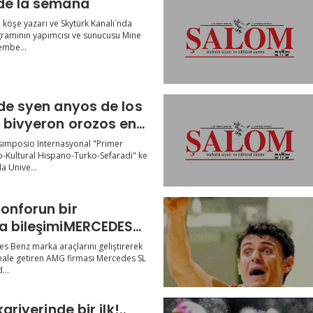
de la semana
 köşe yazarı ve Skytürk Kanalı`nda
ramının yapımcısı ve sunucusu Mine
embe...
 de syen anyos de los
 bivyeron orozos en
eni, HaydarpaşaResu
simposio Internasyonal "Primer
o-Kultural Hispano-Turko-Sefaradi" ke
a Unive...
onforun bir
a bileşimiMERCEDES
 Benz marka araçlarını geliştirerek
 hale getiren AMG firması Mercedes SL
...
kariyerinde bir ilk!..