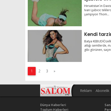
Hırvatistan`ın Davi
Ivan Ljubicic tekler
şampiyon Thom...
Kendi tarzi
Batya KEBUDİÖzelli
attığı semtlerde, m
gibi görünen, saçının
1
2
3
»
Reklam
Abonelik
Dünya Haberleri
San
Toplum Haberleri
Pers