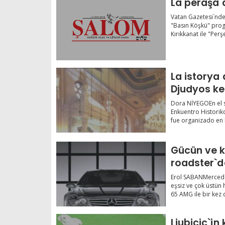
La peraşa 
Vatan Gazetesi`nde
"Basın Köşkü" prog
Kırıkkanat ile "Perş
La istorya
Djudyos ke
Yeldeğirm
Dora NİYEGOEn el 
Enkuentro Historik
fue organizado en l
Gücün ve k
roadster`d
SL 65 AMG
Erol SABANMercedes
eşsiz ve çok üstün
65 AMG ile bir kez d
Ljubicic`in 