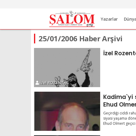
Yazarlar
Düny
25/01/2006 Haber Arşivi
İzel Rozent
İzel ROZENTAL
Kadima`yi 
Ehud Olmer
Geçirdiği ciddi rah
siyasi yaşama döne
Ehud Olmert geçici 