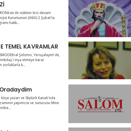
Zİ
ARONİran ile nükleer kriz devam
jisi Kurumunun (IAEA) 2 Şubat`ta
gramı hakk...
TE TEMEL KAVRAMLAR
SMODEKral Şelomo, Yeruşalayim`de,
amikdaş`ı inşa etmeye karar
 zorluklarla k...
 Oradaydim
 köşe yazarı ve Skytürk Kanalı`nda
ramının yapımcısı ve sunucusu Mine
embe...