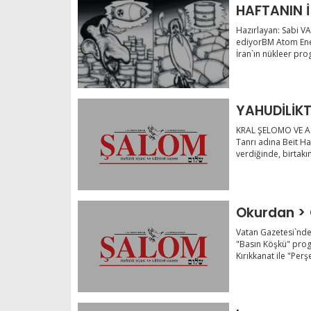
HAFTANIN İ
Hazırlayan: Sabi V
ediyorBM Atom Ener
İran`ın nükleer pro
YAHUDİLİK
KRAL ŞELOMO VE A
Tanrı adına Beit H
verdiğinde, birtakım
Okurdan >
Vatan Gazetesi`nde
"Basın Köşkü" prog
Kırıkkanat ile "Perş