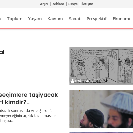
Arşiv
Reklam
Künye
İletişim
a
Toplum
Yaşam
Kavram
Sanat
Perspektif
Ekonomi
al
İrvin MANDEL
seçimlere taşiyacak
t kimdir?..
atsızlık sonrasında Ariel Şaron`un
meyeceğinin açıklık kazanması ile
başba...