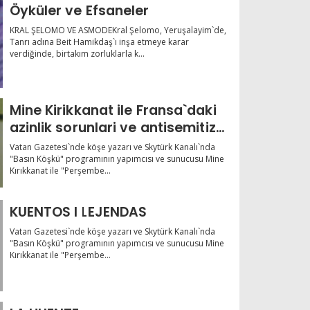
Öyküler ve Efsaneler
KRAL ŞELOMO VE ASMODEKral Şelomo, Yeruşalayim`de,
Tanrı adına Beit Hamikdaş`ı inşa etmeye karar
verdiğinde, birtakım zorluklarla k...
Mine Kirikkanat ile Fransa`daki
azinlik sorunlari ve antisemitizm
ü
Vatan Gazetesi`nde köşe yazarı ve Skytürk Kanalı`nda
"Basın Köşkü" programının yapımcısı ve sunucusu Mine
Kırıkkanat ile "Perşembe...
KUENTOS I LEJENDAS
Vatan Gazetesi`nde köşe yazarı ve Skytürk Kanalı`nda
"Basın Köşkü" programının yapımcısı ve sunucusu Mine
Kırıkkanat ile "Perşembe...