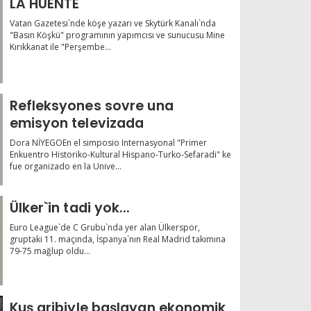
LA HUENTE
Vatan Gazetesi`nde köşe yazarı ve Skytürk Kanalı`nda
"Basın Köşkü" programının yapımcısı ve sunucusu Mine
Kırıkkanat ile "Perşembe...
Refleksyones sovre una
emisyon televizada
Dora NİYEGOEn el simposio Internasyonal "Primer
Enkuentro Historiko-Kultural Hispano-Turko-Sefaradi" ke
fue organizado en la Unive...
Ülker`in tadi yok...
Euro League`de C Grubu`nda yer alan Ülkerspor,
gruptaki 11. maçında, İspanya`nın Real Madrid takımına
79-75 mağlup oldu...
Kuş gribiyle başlayan ekonomik