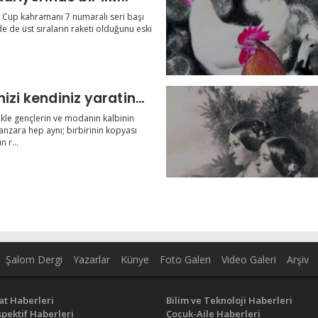
s Cup kahramanı 7 numaralı seri başı
de de üst sıraların raketi olduğunu eski
nizi kendiniz yaratin…
kle gençlerin ve modanın kalbinin
anzara hep aynı; birbirinin kopyası
 r...
Şalom Dergi
Yazarlar
Künye
Foto Galeri
Video Galeri
Arşiv
at Haberleri
Bilim ve Teknoloji Haberleri
pektif Haberleri
Çocuk-Aile Haberleri