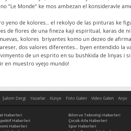
ano "Le Monde" ke mos ambezan el konsideravle am
yeno de kolores... el rekolyo de las pinturas ke fig
es de flores de una fineza kaji espiritual, karas de 
 muevas, kolores briyantes komo un dezeo de afirma
reser, dos valores diferentes... byen entendido la v
vimyento de un esprito en su bushkida de linyas i s
rir en muestro vyejo mundo!
Şalom Dergi
Yazarlar
Künye
Foto Galeri
Video Galeri
Arşiv
at Haberleri
Bilim ve Teknoloji Haberleri
pektif Haberleri
Çocuk-Aile Haberleri
nomi Haberleri
Spor Haberleri