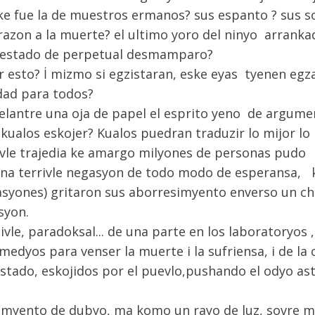
 ke fue la de muestros ermanos? sus espanto ? sus 
razon a la muerte? el ultimo yoro del ninyo arrankad
en estado de perpetual desmamparo?
r esto? İ mizmo si egzistaran, eske eyas tyenen eg
dad para todos?
antre una oja de papel el esprito yeno de argumento
kualos eskojer? Kualos puedran traduzir lo mijor lo 
rivle trajedia ke amargo milyones de personas pudo
 una terrivle negasyon de todo modo de esperansa, 
zasyones) gritaron sus aborresimyento enverso un ch
syon.
e, paradoksal... de una parte en los laboratoryos
edyos para venser la muerte i la sufriensa, i de la 
stado, eskojidos por el puevlo,pushando el odyo as
imyento de dubyo, ma komo un rayo de luz, sovre mi