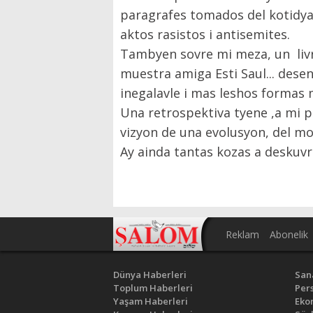
paragrafes tomados del kotidy
aktos rasistos i antisemites.
Tambyen sovre mi meza, un livro 
muestra amiga Esti Saul... desen
inegalavle i mas leshos formas
Una retrospektiva tyene ,a mi pa
vizyon de una evolusyon, del mo
Ay ainda tantas kozas a deskuv
Reklam
Abonelik
Dünya Haberleri
San
Toplum Haberleri
Pers
Yaşam Haberleri
Eko