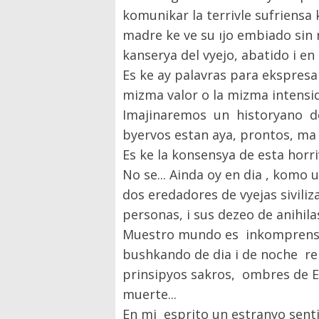
komunikar la terrivle sufriensa
madre ke ve su ıjo embiado sin 
kanserya del vyejo, abatido i 
Es ke ay palavras para ekspresa
mizma valor o la mizma intensi
Imajinaremos un historyano del
byervos estan aya, prontos, ma 
Es ke la konsensya de esta hor
No se... Ainda oy en dia , komo
dos eredadores de vyejas sivili
personas, i sus dezeo de anihila
Muestro mundo es inkomprensivl
bushkando de dia i de noche rem
prinsipyos sakros, ombres de E
muerte...
En mi esprito un estranyo sent