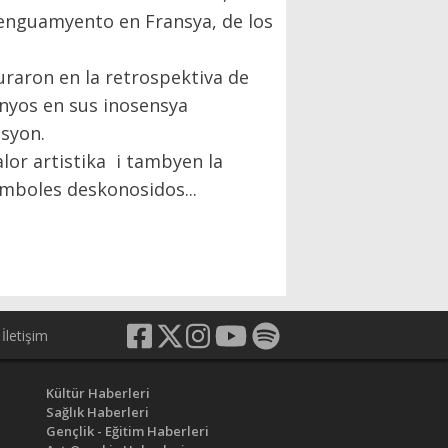
enguamyento en Fransya, de los
uraron en la retrospektiva de
ninyos en sus inosensya
syon.
alor artistika i tambyen la
imboles deskonosidos...
İletişim
Kültür Haberleri
Sağlık Haberleri
Gençlik - Eğitim Haberleri