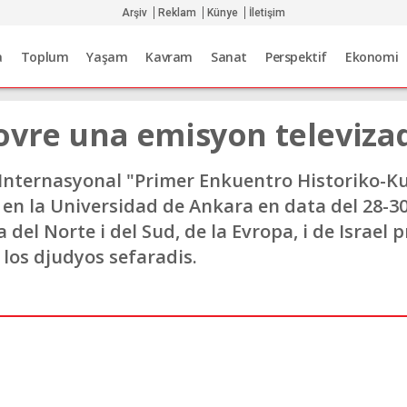
Arşiv
Reklam
Künye
İletişim
a
Toplum
Yaşam
Kavram
Sanat
Perspektif
Ekonomi
ovre una emisyon televiza
Internasyonal "Primer Enkuentro Historiko-Ku
en la Universidad de Ankara en data del 28-30
 del Norte i del Sud, de la Evropa, i de Israe
e los djudyos sefaradis.