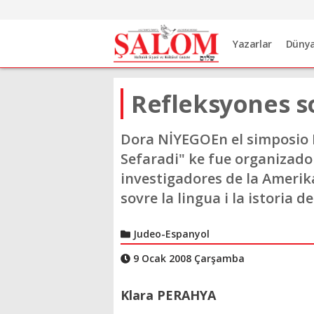
Yazarlar
Düny
Refleksyones s
Dora NİYEGOEn el simposio 
Sefaradi" ke fue organizado 
investigadores de la Amerika
sovre la lingua i la istoria d
Judeo-Espanyol
9 Ocak 2008 Çarşamba
Klara PERAHYA