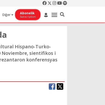
Abonelik
Diğer
Subscription
da
ltural Hispano-Turko-
 Noviembre, sientifikos i
l prezantaron konferensyas