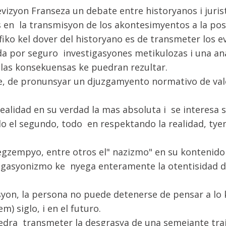
vizyon Franseza un debate entre historyanos i juris
s en la transmisyon de los akontesimyentos a la pos
fiko kel dover del historyano es de transmeter los 
da por seguro investigasyones metikulozas i una ana
las konsekuensas ke puedran rezultar.
arte, de pronunsyar un djuzgamyento normativo de v
realidad en su verdad la mas absoluta i se interesa
do el segundo, todo en respektando la realidad, tyen
egzempyo, entre otros el" nazizmo" en su kontenido
gasyonizmo ke nyega enteramente la otentisidad d
on, la persona no puede detenerse de pensar a lo k
m) siglo, i en el futuro.
edra transmeter la desgrasya de una semejante traj