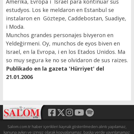
Amerika, Evropa i Israel para kontinuar sus
estudyos. Los ke meldaron en Estanbul se
instalaron en Göztepe, Caddebostan, Suadiye,
i Moda.
Munchos grandes personajes bivyeron en
Yeldeğirmeni. Oy, munchos de eyos biven en
Israel, en la Evropa, i en los Etados Unidos. Ma
so muy segura ke no se olvidaron de sus raizes.
Publikado en la gazeta 'Hürriyet' del
21.01.2006
Salom.com.tr haber içerikleri kaynak gösterilmeden alıntı yapılamaz,
kanuna aykırı ve izinsiz olarak kopyalanamaz, başka yerde yayınlanamaz.