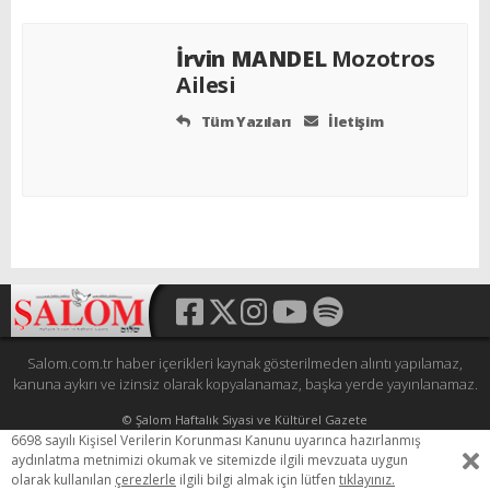
İrvin MANDEL
Mozotros
Ailesi
Tüm Yazıları
İletişim
Salom.com.tr haber içerikleri kaynak gösterilmeden alıntı yapılamaz,
kanuna aykırı ve izinsiz olarak kopyalanamaz, başka yerde yayınlanamaz.
© Şalom Haftalık Siyasi ve Kültürel Gazete
Tüm hakları saklıdır.
6698 sayılı Kişisel Verilerin Korunması Kanunu uyarınca hazırlanmış
HEWESO
aydınlatma metnimizi okumak ve sitemizde ilgili mevzuata uygun
olarak kullanılan
çerezlerle
ilgili bilgi almak için lütfen
tıklayınız.