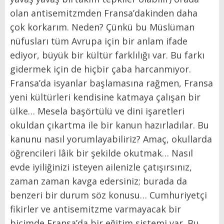
olan antisemitzmden Fransa’dakinden daha
çok korkarım. Neden? Çünkü bu Müslüman
nüfusları tüm Avrupa için bir anlam ifade
ediyor, büyük bir kültür farklılığı var. Bu farkı
gidermek için de hiçbir çaba harcanmıyor.
Fransa’da isyanlar başlamasına rağmen, Fransa
yeni kültürleri kendisine katmaya çalışan bir
ülke… Mesela başörtülü ve dini işaretleri
okuldan çıkartma ile bir kanun hazırladılar. Bu
kanunu nasıl yorumlayabiliriz? Amaç, okullarda
öğrencileri lâik bir şekilde okutmak… Nasıl
evde iyiliğinizi isteyen ailenizle çatışırsınız,
zaman zaman kavga edersiniz; burada da
benzeri bir durum söz konusu… Cumhuriyetçi
fikirler ve antisemitzme varmayacak bir
biçimde Fransa’da bir eğitim sistemi var. Bu