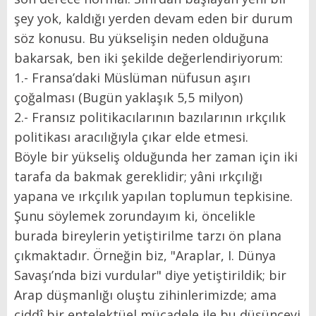
şey yok, kaldığı yerden devam eden bir durum
söz konusu. Bu yükselişin neden olduğuna
bakarsak, ben iki şekilde değerlendiriyorum:
1.- Fransa’daki Müslüman nüfusun aşırı
çoğalması (Bugün yaklaşık 5,5 milyon)
2.- Fransız politikacılarının bazılarının ırkçılık
politikası aracılığıyla çıkar elde etmesi.
Böyle bir yükseliş olduğunda her zaman için iki
tarafa da bakmak gereklidir; yâni ırkçılığı
yapana ve ırkçılık yapılan toplumun tepkisine.
Şunu söylemek zorundayım ki, öncelikle
burada bireylerin yetiştirilme tarzı ön plana
çıkmaktadır. Örneğin biz, "Araplar, I. Dünya
Savaşı’nda bizi vurdular" diye yetiştirildik; bir
Arap düşmanlığı oluştu zihinlerimizde; ama
ciddî bir entelektüel mücadele ile bu düşünceyi