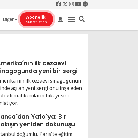
Abonelik
Diğer
Subscription
merika´nın ilk cezaevi
inagogunda yeni bir sergi
merika´nın ilk cezaevi sinagogunun
çinde açılan yeni sergi onu inşa eden
ahudi mahkumların hikayesini
nlatıyor.
anca´dan Yafo´ya: Bir
akışın yeniden dokunuşu
stanbul doğumlu, Paris´te eğitim