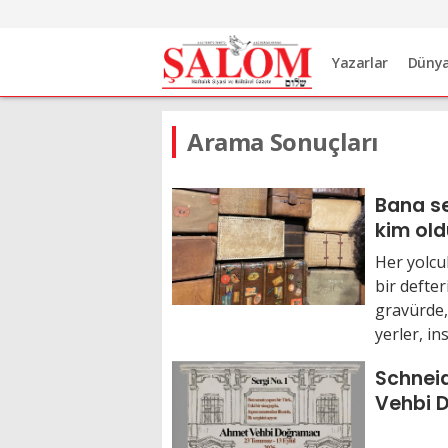
Yazarlar
Düny
Arama Sonuçları
Bana se
kim ol
Her yolcul
bir defter
gravürde, 
yerler, ins
Schnei
Vehbi 