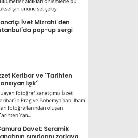
ükümetler aldıkları önlemlerle bu
ükselişin önüne set çekiy...
anatçı İvet Mizrahi´den
stanbul´da pop-up sergi
zzet Keribar ve ´Tarihten
ansıyan Işık´
uayen fotoğraf sanatçımız İzzet
eribar´ın Prag ve Bohemya´dan ilham
lan fotoğraflarından oluşan
Tarihten Yan...
amura Davet: Seramik
anatının sınırlarını zorlayan