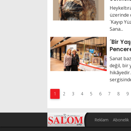
izleyic
Heykeltıra
üzerinde ç
´Kayıp Yü
Sana...
´Bir Ya
Pencer
Sanat baz
değil, bir
hikâyedir.
sergisinde 
1
2
3
4
5
6
7
8
9
Reklam
Abonelik