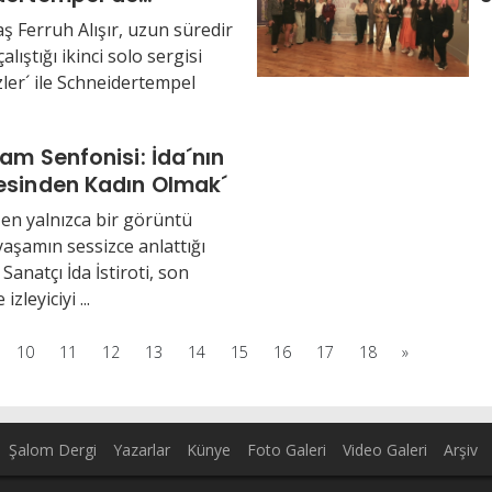
iyle buluşuyor
s
ş Ferruh Alışır, uzun süredir
alıştığı ikinci solo sergisi
zler´ ile Schneidertempel
şam Senfonisi: İda´nın
esinden Kadın Olmak´
en yalnızca bir görüntü
 yaşamın sessizce anlattığı
 Sanatçı İda İstiroti, son
izleyiciyi ...
10
11
12
13
14
15
16
17
18
»
Şalom Dergi
Yazarlar
Künye
Foto Galeri
Video Galeri
Arşiv