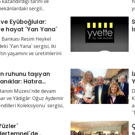
 kazandırdığı tarihi ve
h
kânlardaki sergil...
y
 ve Eyüboğlular:
S
ve hayat ´Yan Yana´
İ
ş Bankası Resim Heykel
ki ´Yan Yana´ sergisi, iki
ftin yaşamını ve üretimlerini
n ruhunu taşıyan
İ
tanıklar: Hatıra
Y
eri
Hanım Müzesi´nde devam
D
ihar ve Yâdigâr: Oğuz Aydemir
K
dilleri Koleksiyonu´ sergisi,
a
´
Yüzler´
Ç
dertempel´de
s