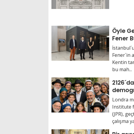
Öyle G
Fener 
İstanbul´u
Fener´in ay
Kentin ta
bu mah...
2126´da
demogra
sonrası
Londra me
Institute 
(JPR), geç
çalışma ya