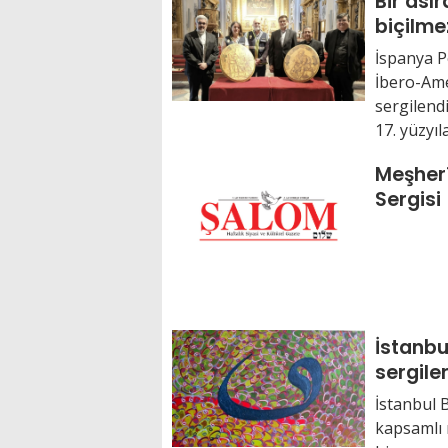
Bir ası
biçilmez
bulund
İspanya Po
İbero-Ame
sergilend
17. yüzyıla.
Meşher
Sergisi
İstanbu
sergile
İstanbul 
kapsamlı 