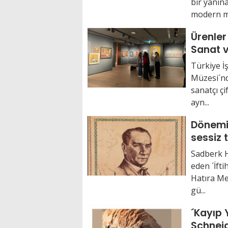
bir yanına
modern me
Ürenler
Sanat 
Türkiye İ
Müzesi´nde
sanatçı çi
ayn...
Dönemi
sessiz 
Mendill
Sadberk 
eden ´İft
Hatıra Men
gü...
´Kayıp 
Schnei