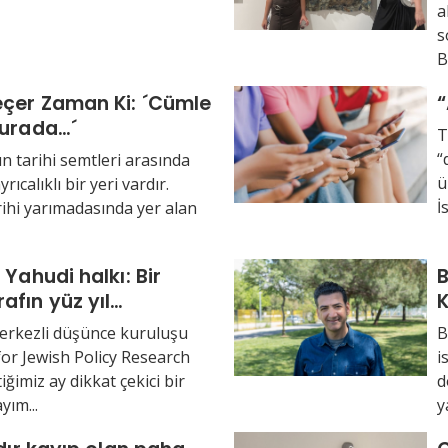
a
s
B
eçer Zaman Ki: ´Cümle
Burada…´
T
“
n tarihi semtleri arasında
ü
rıcalıklı bir yeri vardır.
İ
rihi yarımadasında yer alan
 Yahudi halkı: Bir
B
fın yüz yıl
K
na bakışı
rkezli düşünce kuruluşu
B
for Jewish Policy Research
i
tiğimiz ay dikkat çekici bir
d
yım...
y