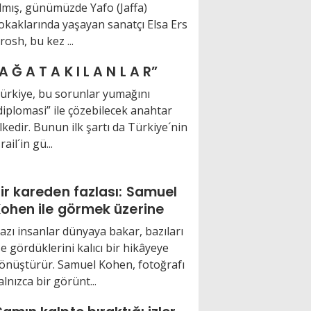
lmış, günümüzde Yafo (Jaffa)
okaklarında yaşayan sanatçı Elsa Ers
rosh, bu kez ...
“A Ğ A T A K I L A N L A R”
ürkiye, bu sorunlar yumağını
diplomasi” ile çözebilecek anahtar
lkedir. Bunun ilk şartı da Türkiye´nin
srail´in gü...
ir kareden fazlası: Samuel
ohen ile görmek üzerine
azı insanlar dünyaya bakar, bazıları
se gördüklerini kalıcı bir hikâyeye
önüştürür. Samuel Kohen, fotoğrafı
alnızca bir görünt...