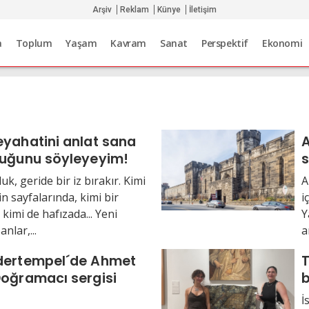
Arşiv
Reklam
Künye
İletişim
a
Toplum
Yaşam
Kavram
Sanat
Perspektif
Ekonomi
yahatini anlat sana
A
duğunu söyleyeyim!
s
uk, geride bir iz bırakır. Kimi
A
in sayfalarında, kimi bir
i
kimi de hafızada... Yeni
Y
anlar,...
a
dertempel´de Ahmet
T
Doğramacı sergisi
b
İ