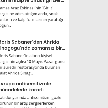
amın kalpte bıraktığı izler…
amze Araz Eskinazi´nin ´Bir İz´
ergisine adım attığım anda, sıcak
onların ve kalp formlarının yarattığı
oğun...
oris Sabaner´den Ahrida
inagogu´nda zamansız bir
olculuk
oris Sabaner´in altıncı kişisel
ergisinin açılışı 10 Mayıs Pazar günü
ir süredir restorasyonda bulunan
alat Ahrida Sinag...
vrupa antisemitizmle
ücadelede kararlı
atı dünyasında antisemitizm gözle
örünür bir artış sergilerlerken,