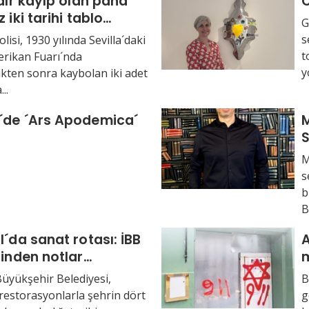
rdır kayıp olan paha
C
 iki tarihi tablo
G
u
s
lisi, 1930 yılında Sevilla´daki
t
rikan Fuarı´nda
y
ikten sonra kaybolan iki adet
..
´de ´Ars Apodemica´
M
S
y
M
s
b
B
l´da sanat rotası: İBB
A
rinden notlar…
m
Büyükşehir Belediyesi,
B
restorasyonlarla şehrin dört
g