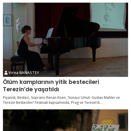
Virna BANASTEY
Ölüm kamplarının yitik bestecileri
Terezin’de yaşatıldı
Piyanist, Besteci, Soprano Renan Koen, ‘Sonsuz Umut: Gustav Mahler ve
Terezin Bestecileri’ Festivali kapsamında, Prag ve Terezin’d...