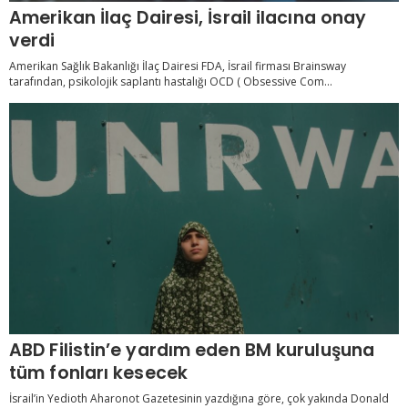
Amerikan İlaç Dairesi, İsrail ilacına onay
verdi
Amerikan Sağlık Bakanlığı İlaç Dairesi FDA, İsrail firması Brainsway
tarafından, psikolojik saplantı hastalığı OCD ( Obsessive Com...
ABD Filistin’e yardım eden BM kuruluşuna
tüm fonları kesecek
İsrail’in Yedioth Aharonot Gazetesinin yazdığına göre, çok yakında Donald