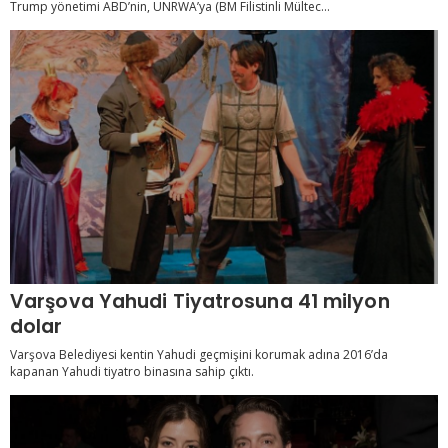
Trump yönetimi ABD’nin, UNRWA’ya (BM Filistinli Mültec...
Varşova Yahudi Tiyatrosuna 41 milyon
dolar
Varşova Belediyesi kentin Yahudi geçmişini korumak adına 2016’da
kapanan Yahudi tiyatro binasına sahip çıktı.