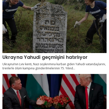
Ukrayna Yahudi geçmişini hatırlıyor
Ukrayna’nın Lviv kenti, Nazi soykırımına kurban giden Yahudi vatandaşlarını,
trenlerle ölüm kampına gönderilmelerinin 75. Yılınd...