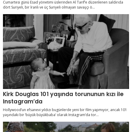
Cumartesi günü Esad yönetimi üslerinden Al Tarif’e düzenlenen saldırıda
dört Suriyeli, bir İranlı ve üç Suriyeli olmayan savaşçı ö...
Kirk Douglas 101 yaşında torununun kızı ile
Instagram’da
Hollywood’un efsanevi yıldızı bugünlerde yeni bir film yapmıyor, ancak 101
yaşındaki bir ‘büyük büyükbaba’ olarak Instagram’da tor...