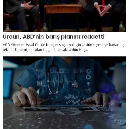
Ürdün, ABD’nin barış planını reddetti
ABD Yönetimi İsrail-Filistin barışını sağlamak için Ürdün’e şimdiye kadar hiç
teklif edilmemiş bir plan ile geldi, ancak Ürdün Haş...