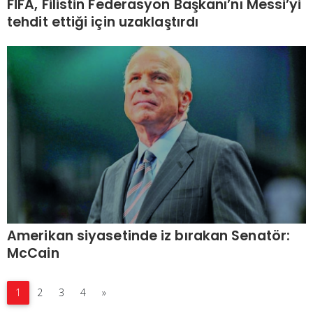
FİFA, Filistin Federasyon Başkanı’nı Messi’yi
tehdit ettiği için uzaklaştırdı
Amerikan siyasetinde iz bırakan Senatör:
McCain
1
2
3
4
»