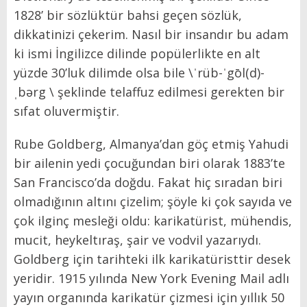
1828’ bir sözlüktür bahsi geçen sözlük,
dikkatinizi çekerim. Nasıl bir insandır bu adam
ki ismi İngilizce dilinde popülerlikte en alt
yüzde 30’luk dilimde olsa bile \ˈrüb-ˈgōl(d)-
ˌbərg \ şeklinde telaffuz edilmesi gerekten bir
sıfat oluvermiştir.
Rube Goldberg, Almanya’dan göç etmiş Yahudi
bir ailenin yedi çocuğundan biri olarak 1883’te
San Francisco’da doğdu. Fakat hiç sıradan biri
olmadığının altını çizelim; şöyle ki çok sayıda ve
çok ilginç mesleği oldu: karikatürist, mühendis,
mucit, heykeltıraş, şair ve vodvil yazarıydı.
Goldberg için tarihteki ilk karikatüristtir desek
yeridir. 1915 yılında New York Evening Mail adlı
yayın organında karikatür çizmesi için yıllık 50