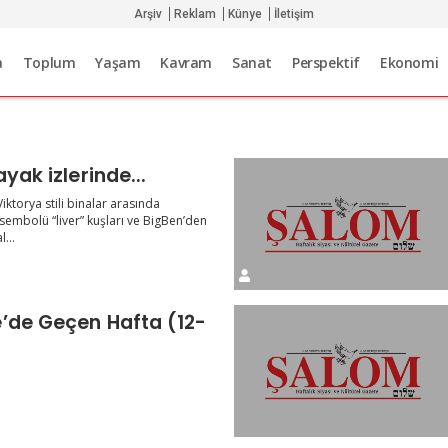
Arşiv
Reklam
Künye
İletişim
a
Toplum
Yaşam
Kavram
Sanat
Perspektif
Ekonomi
ayak izlerinde...
Viktorya stili binalar arasında
sembolü “liver” kuşları ve BigBen’den
...
’de Geçen Hafta (12-