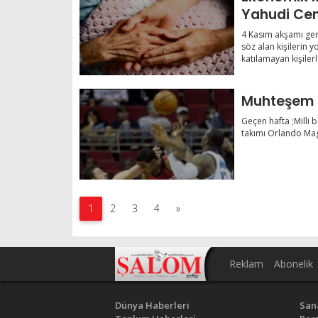
Yahudi Ce
4 Kasım akşamı ger
söz alan kişilerin 
katılamayan kişilerl
Muhteşem 
Geçen hafta ;Milli
takımı Orlando Magi
1
2
3
4
»
Reklam
Abonelik
Dünya Haberleri
San