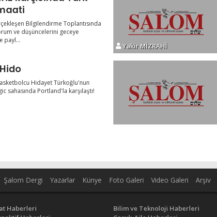
maati
çekleşen Bilgilendirme Toplantısında
yorum ve düşüncelerini geceye
e payl...
Yakir MİZRAHİ
Hido
 basketbolcu Hidayet Türkoğlu'nun
c sahasında Portland'la karşılaştı!
Şalom Dergi
Yazarlar
Künye
Foto Galeri
Video Galeri
Arşiv
at Haberleri
Bilim ve Teknoloji Haberleri