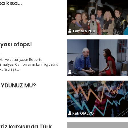
a kısa...
Tamara PUR
yası otopsi
a
ekli ve cesur yazar Roberto
i mafyası Camorra’nın kanlı içyüzünü
kura ulaşa...
-
UYDUNUZ MU?
Rafi OJALVO
riz karşısında Türk