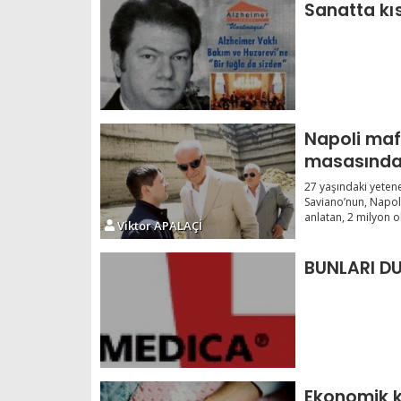
Sanatta kıs
Napoli maf
masasınd
27 yaşındaki yeten
Saviano’nun, Napol
anlatan, 2 milyon o
Viktor APALAÇİ
BUNLARI D
Ekonomik k