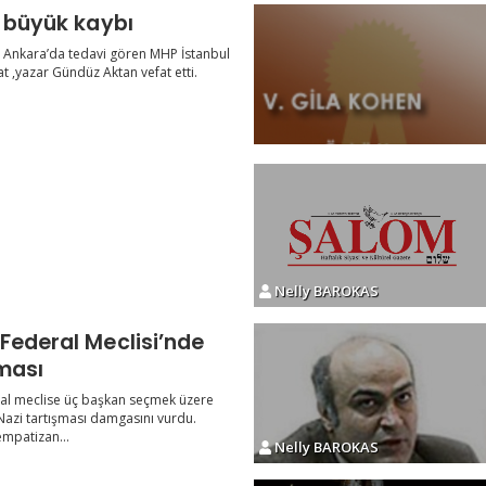
n büyük kaybı
ır Ankara’da tedavi gören MHP İstanbul
at ,yazar Gündüz Aktan vefat etti.
Nelly BAROKAS
Federal Meclisi’nde
şması
al meclise üç başkan seçmek üzere
Nazi tartışması damgasını vurdu.
mpatizan...
Nelly BAROKAS