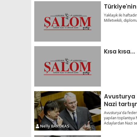
Türkiye'ni
Yaklaşık iki haftad
Milletvekili, diplom
Kısa kısa...
Avusturya 
Nazi tartı
Avusturya'da feder
yapılan toplantıya 
Adaylardan Nazi se
Nelly BAROKAS