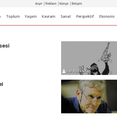
Arşiv
Reklam
Künye
İletişim
a
Toplum
Yaşam
Kavram
Sanat
Perspektif
Ekonomi
sesi
İzel ROZENTAL
el