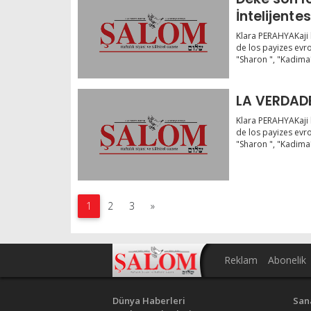
İntelijente
Klara PERAHYAKaji 
de los payizes evro
"Sharon ", "Kadima" 
Klara PERAHYAKaji 
de los payizes evro
"Sharon ", "Kadima" 
1
2
3
»
Reklam
Abonelik
Dünya Haberleri
San