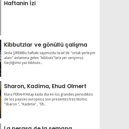
Haftanin İzi
Kibbutzlar ve gönüllü çalişma
Seda ŞİREMBu haftaki sayımızda İsrail`de "ortak yerleşim
alanı" anlamına gelen "kibbutz"lara yer veriyoruz.
Geçtiğimiz yaz kibbutz...
Sharon, Kadima, Ehud Olmert
Klara PERAHYAKaji kada dia en los grandes periodikos
de los payizes evropeos son prezentes tres titolos:
"Sharon ", "Kadima" , "Eh...
La peraşa de la semana