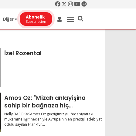
Abonelik
Diğer
Subscription
İzel Rozental
Amos Oz: "Mizah anlayişina
sahip bir bağnaza hiç
rastlamadim"
Nelly BAROKASAmos Oz geçtiğimiz yıl, "edebiyattaki
mükemmelliği" nedeniyle Avrupa`nın en prestijli edebiyat
ödülü sayılan Frankfur...