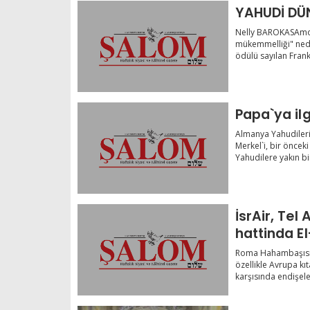
YAHUDİ DÜ
Nelly BAROKASAmos 
mükemmelliği" nede
ödülü sayılan Frankf
Papa`ya ilg
Almanya Yahudileri
Merkel`i, bir önce
Yahudilere yakın bir 
İsrAir, Tel
hattinda El
Roma Hahambaşısı i
özellikle Avrupa kı
karşısında endişelen