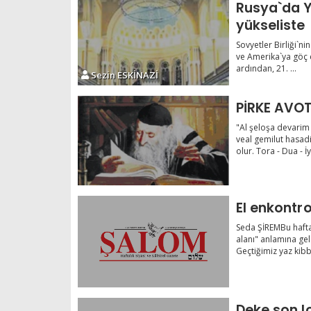
Rusya`da Y
yükseliste
Sovyetler Birliği`ni
ve Amerika`ya göç 
ardından, 21. ...
Sezin ESKİNAZİ
PİRKE AVOT
"Al şeloşa devarim
veal gemilut hasad
olur. Tora - Dua - İyil
El enkontr
Seda ŞİREMBu haftak
alanı" anlamına gel
Geçtiğimiz yaz kibbu
Deke son l