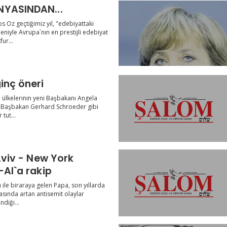
NYASINDAN...
Oz geçtiğimiz yıl, "edebiyattaki
niyle Avrupa`nın en prestijli edebiyat
ur...
inç öneri
 ülkelerinin yeni Başbakanı Angela
ki Başbakan Gerhard Schroeder gibi
tut...
 Aviv - New York
-Al`a rakip
le biraraya gelen Papa, son yıllarda
tasında artan antisemit olaylar
diği...