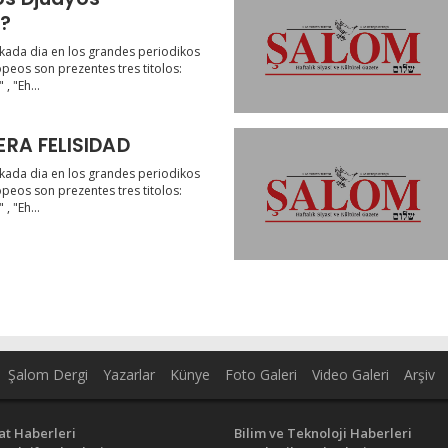
s?
kada dia en los grandes periodikos
peos son prezentes tres titolos:
, "Eh...
LA VERDADERA FELISIDAD
kada dia en los grandes periodikos
peos son prezentes tres titolos:
, "Eh...
Şalom Dergi
Yazarlar
Künye
Foto Galeri
Video Galeri
Arşiv
at Haberleri
Bilim ve Teknoloji Haberleri