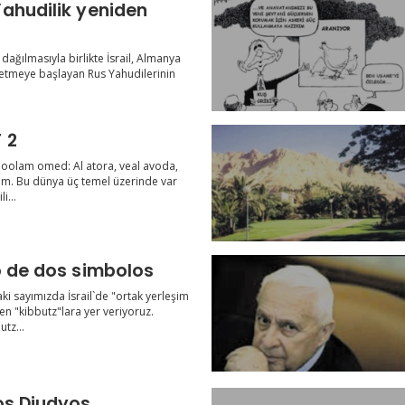
ahudilik yeniden
n dağılmasıyla birlikte İsrail, Almanya
etmeye başlayan Rus Yahudilerinin
 2
 oolam omed: Al atora, veal avoda,
im. Bu dünya üç temel üzerinde var
i...
o de dos simbolos
i sayımızda İsrail`de "ortak yerleşim
en "kibbutz"lara yer veriyoruz.
tz...
os Djudyos