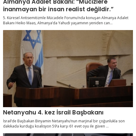
Almanya Adalet Bakanı: “Mucizlere
inanmayan bir insan realist değildir.”
5. Küresel Antisemitizmle Mücadele Forumu’nda konuşan Almanya Adalet
Bakanı Heiko Maas, Almanya’da Yahudi yaşamının yeniden can...
Netanyahu 4. kez İsrail Başbakanı
İsrail’de Başbakan Binyamin Netanyahu’nun marjinal bir çoğunlukla son
dakikada kurduğu koalisyon 59’a karşı 61 evet oyu ile güven ...