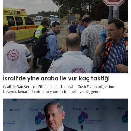
İsrail’de yine araba ile vur kaç taktiği
İsrail’de Batı Şeria’da Filistin plakalı bir araba Gush Etzion bölgesinde
karayolu kenarında otostop yapmak için bekleyen üç genc...