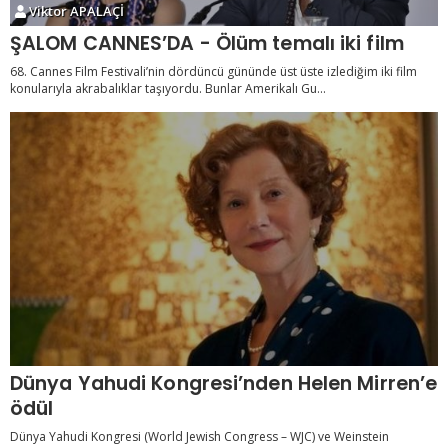
Viktor APALAÇİ
ŞALOM CANNES’DA - Ölüm temalı iki film
68. Cannes Film Festivali’nin dördüncü gününde üst üste izlediğim iki film
konularıyla akrabalıklar taşıyordu. Bunlar Amerikalı Gu...
Dünya Yahudi Kongresi’nden Helen Mirren’e
ödül
Dünya Yahudi Kongresi (World Jewish Congress – WJC) ve Weinstein