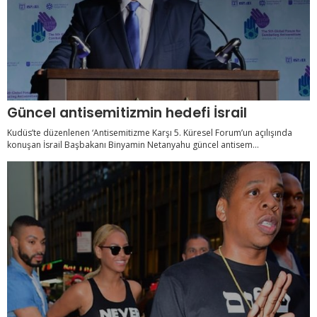
Güncel antisemitizmin hedefi İsrail
Kudüs’te düzenlenen ‘Antisemitizme Karşı 5. Küresel Forum’un açılışında
konuşan İsrail Başbakanı Binyamin Netanyahu güncel antisem...