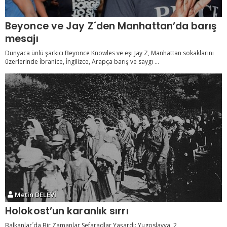
Beyonce ve Jay Z´den Manhattan’da barış
mesajı
Dünyaca ünlü şarkıcı Beyonce Knowles ve eşi Jay Z, Manhattan sokaklarını
üzerlerinde İbranice, İngilizce, Arapça barış ve saygı ...
Metin DELEVİ
Holokost’un karanlık sırrı
Balkanlar´da Bir Zamanlar Sefaradlar Yaşardı: Yugoslavya, 2