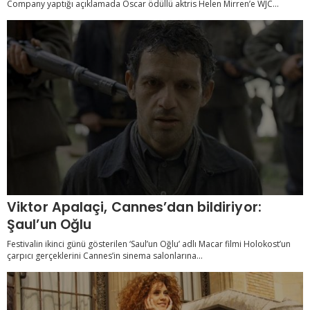
Company yaptığı açıklamada Oscar ödüllü aktris Helen Mirren’e WJC...
Viktor Apalaçi, Cannes’dan bildiriyor:
Şaul’un Oğlu
Festivalin ikinci günü gösterilen ‘Saul’un Oğlu’ adlı Macar filmi Holokost’un
çarpıcı gerçeklerini Cannes’in sinema salonlarına...