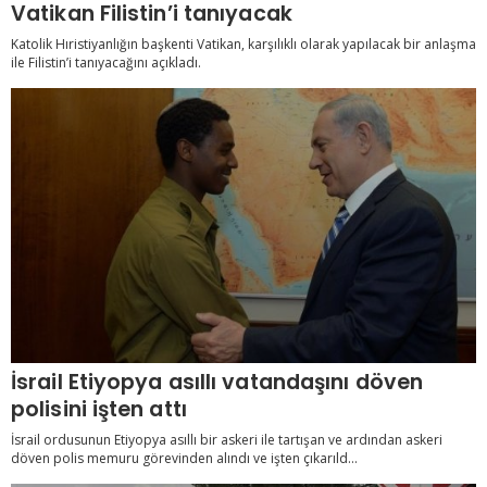
Vatikan Filistin’i tanıyacak
Katolik Hıristiyanlığın başkenti Vatikan, karşılıklı olarak yapılacak bir anlaşma
ile Filistin’i tanıyacağını açıkladı.
İsrail Etiyopya asıllı vatandaşını döven
polisini işten attı
İsrail ordusunun Etiyopya asıllı bir askeri ile tartışan ve ardından askeri
döven polis memuru görevinden alındı ve işten çıkarıld...