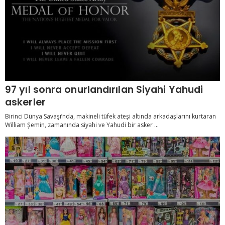
97 yıl sonra onurlandırılan Siyahi Yahudi
askerler
Birinci Dünya Savaşı’nda, makineli tüfek ateşi altında arkadaşlarını kurtaran
William Şemin, zamanında siyahi ve Yahudi bir asker ...