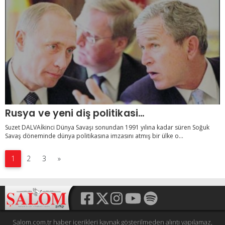
Rusya ve yeni diş politikasi…
Suzet DALVAİkinci Dünya Savaşı sonundan 1991 yılına kadar süren Soğuk
Savaş döneminde dünya politikasına imzasını atmış bir ülke o...
1
2
3
»
Salom.com.tr haber içerikleri kaynak gösterilmeden alıntı yapılamaz,