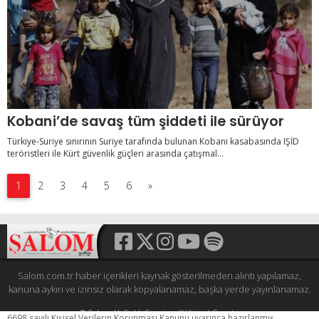
Kobani’de savaş tüm şiddeti ile sürüyor
Türkiye-Suriye sınırının Suriye tarafında bulunan Kobani kasabasında IŞİD
teröristleri ile Kürt güvenlik güçleri arasında çatışmal...
1
2
3
4
5
6
»
Salom.com.tr haber içerikleri kaynak gösterilmeden alıntı yapılamaz,
kanuna aykırı ve izinsiz olarak kopyalanamaz, başka yerde yayınlanamaz.
© Şalom Haftalık Siyasi ve Kültürel Gazete
6698 sayılı Kişisel Verilerin Korunması Kanunu uyarınca hazırlanmış