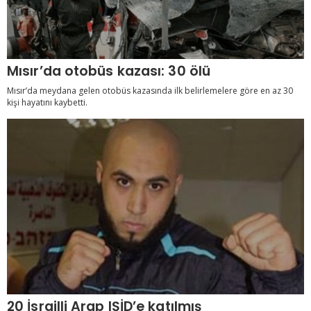
Mısır’da otobüs kazası: 30 ölü
Mısır’da meydana gelen otobüs kazasında ilk belirlemelere göre en az 30
kişi hayatını kaybetti.
20 İsrailli Arap IŞİD’e katılmış