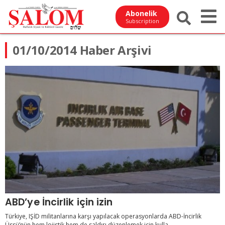
Abonelik
Subscription
01/10/2014 Haber Arşivi
ABD’ye İncirlik için izin
Türkiye, IŞİD militanlarına karşı yapılacak operasyonlarda ABD-İncirlik
Üssü’nün hem lojistik hem de saldırı düzenlemek için kulla...