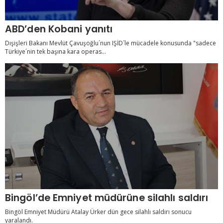
ABD’den Kobani yanıtı
Dışişleri Bakanı Mevlüt Çavuşoğlu´nun IŞİD´le mücadele konusunda "sadece
Türkiye´nin tek başına kara operas...
Bingöl’de Emniyet müdürüne silahlı saldırı
Bingöl Emniyet Müdürü Atalay Ürker dün gece silahlı saldırı sonucu
yaralandı.