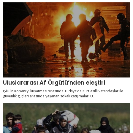
Uluslararası Af Örgütü’nden eleştiri
IŞİD´in Kobani’yi kuşatması sırasında Türkiye’de Kürt asıllı vatandaşlar ile
güvenlik güçleri arasında yaşanan sokak çatışmaları U...