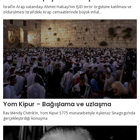
İsrail’in Arap vatandaşı Ahmet Habaşi’nin IŞİD terör örgütüne katılması ve
öldürülmesi İsrail’deki Arap cemaatlerinde büyük infial...
Yom Kipur – Bağışlama ve uzlaşma
Rav Mendy Chitrik’in, Yom Kipur 5775 münasebetiyle Aşkenaz Sinagogu’nda
gerçekleştirdiği konuşma