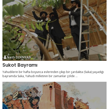
Nazlı DOENYAS
Sukot Bayramı
Yahudilerin bir hafta boyunca evlerinden çıkıp bir çardakta (Suka) yaşadığı
bayramda Suka, Yahudi milletinin bir zamanlar çölde ...