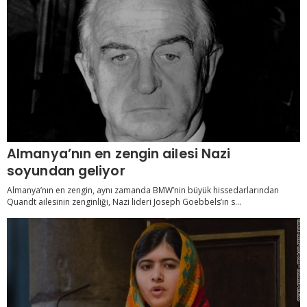
Almanya’nın en zengin ailesi Nazi
soyundan geliyor
Almanya’nın en zengin, aynı zamanda BMW’nin büyük hissedarlarından
Quandt ailesinin zenginliği, Nazi lideri Joseph Goebbels’ın s...