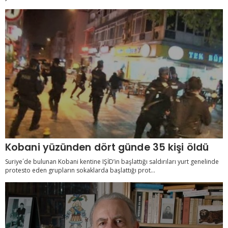
Kobani yüzünden dört günde 35 kişi öldü
Suriye´de bulunan Kobani kentine IŞİD’in başlattığı saldırıları yurt genelinde
protesto eden grupların sokaklarda başlattığı prot...