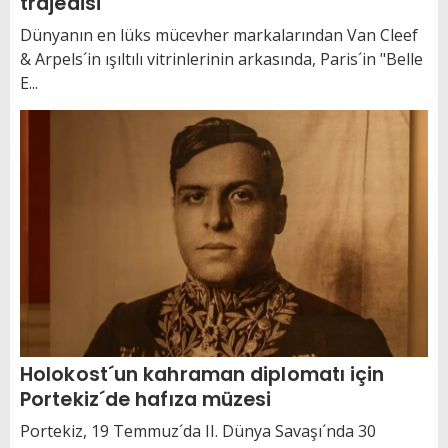
trajedisi
Dünyanın en lüks mücevher markalarından Van Cleef
& Arpels´in ışıltılı vitrinlerinin arkasında, Paris´in "Belle
E...
Holokost´un kahraman diplomatı için
Portekiz´de hafıza müzesi
Portekiz, 19 Temmuz´da II. Dünya Savaşı´nda 30