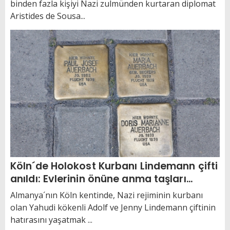
binden fazla kişiyi Nazi zulmünden kurtaran diplomat
Aristides de Sousa...
Köln´de Holokost Kurbanı Lindemann çifti
anıldı: Evlerinin önüne anma taşları
yerleştirildi
Almanya´nın Köln kentinde, Nazi rejiminin kurbanı
olan Yahudi kökenli Adolf ve Jenny Lindemann çiftinin
hatırasını yaşatmak ...