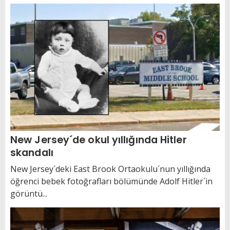
New Jersey´de okul yıllığında Hitler
skandalı
New Jersey´deki East Brook Ortaokulu´nun yıllığında
öğrenci bebek fotoğrafları bölümünde Adolf Hitler´in
görüntü...