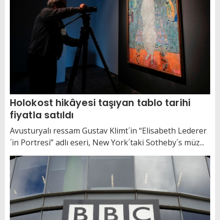
Holokost hikâyesi taşıyan tablo tarihi
fiyatla satıldı
Avusturyalı ressam Gustav Klimt´in “Elisabeth Lederer
´in Portresi” adlı eseri, New York´taki Sotheby´s müz...