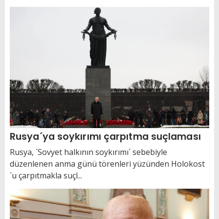
Rusya´ya soykırımı çarpıtma suçlaması
Rusya, ´Sovyet halkının soykırımı´ sebebiyle
düzenlenen anma günü törenleri yüzünden Holokost
´u çarpıtmakla suçl...