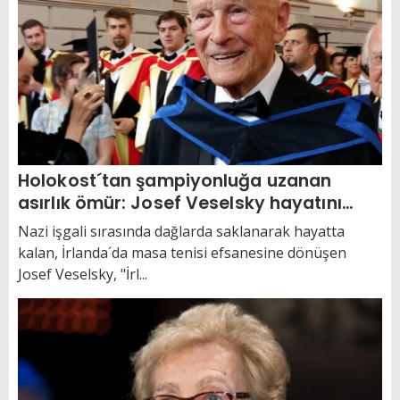
Holokost´tan şampiyonluğa uzanan
asırlık ömür: Josef Veselsky hayatını
kaybetti
Nazi işgali sırasında dağlarda saklanarak hayatta
kalan, İrlanda´da masa tenisi efsanesine dönüşen
Josef Veselsky, "İrl...