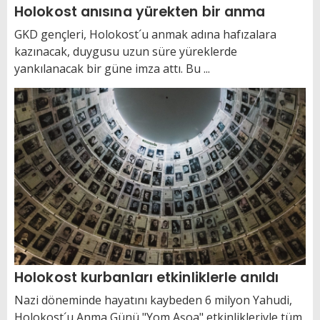
Holokost anısına yürekten bir anma
GKD gençleri, Holokost´u anmak adına hafızalara
kazınacak, duygusu uzun süre yüreklerde
yankılanacak bir güne imza attı. Bu ...
Holokost kurbanları etkinliklerle anıldı
Nazi döneminde hayatını kaybeden 6 milyon Yahudi,
Holokost´u Anma Günü "Yom Aşoa" etkinlikleriyle tüm