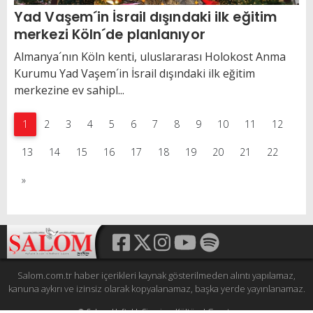
Yad Vaşem´in İsrail dışındaki ilk eğitim
merkezi Köln´de planlanıyor
Almanya´nın Köln kenti, uluslararası Holokost Anma
Kurumu Yad Vaşem´in İsrail dışındaki ilk eğitim
merkezine ev sahipl...
1
2
3
4
5
6
7
8
9
10
11
12
13
14
15
16
17
18
19
20
21
22
»
Salom.com.tr haber içerikleri kaynak gösterilmeden alıntı yapılamaz,
kanuna aykırı ve izinsiz olarak kopyalanamaz, başka yerde yayınlanamaz.
© Şalom Haftalık Siyasi ve Kültürel Gazete