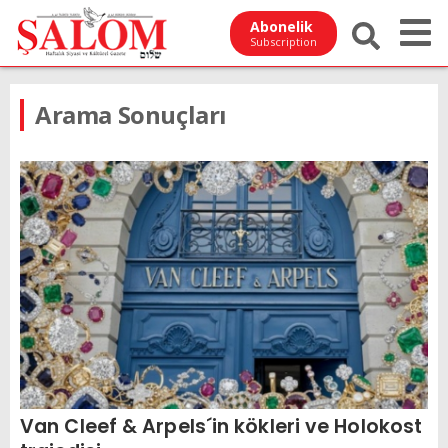
Abonelik
Subscription
Arama Sonuçları
Van Cleef & Arpels´in kökleri ve Holokost